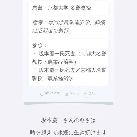
肩書：
京都大学 名誉教授
備考：専門は農業経済学。葬儀
は近親者で施行。
参照：
・ 坂本慶一氏死去（京都大名誉
教授・農業経済学）
・ 坂本慶一氏死去／京都大名誉
教授、農業経済学
2017/04/01
Sogi.jp
さ行
坂本慶一さんの尊さは
時を越えて永遠に生き続けます