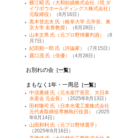
横江昭 氏（大和紡績株式会社［現 ダ
イワボウホールディングス株式会社］
元取締役）
（8月16日）
黒木登志夫 氏（岐阜大学 元学長、東
京大学 名誉教授）
（8月28日）
山本文男 氏（元プロ野球審判員）
（8
月7日）
紀田順一郎 氏（評論家）
（7月15日）
露口茂 氏（俳優）
（4月28日）
お別れの会
［
一覧
］
まもなく1年・一周忌
［
一覧
］
中須勇雄 氏（元水産庁長官、大日本
水産会 元会長）
（2025年8月13日）
田村隆司 氏（日本光電工業株式会社
元代表取締役専務執行役員）
（2025
年8月14日）
山田和利 氏（元プロ野球選手）
（2025年8月16日）