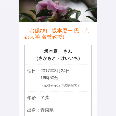
［お偲び］ 坂本慶一 氏（京
都大学 名誉教授）
坂本慶一 さん
（さかもと・けいいち）
命日：
2017年3月24日
16時50分
（京都府宇治市の病院で）
年齢：
91歳
出身：
青森県