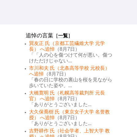
追悼の言葉
［
一覧
］
巽友正 氏（京都工芸繊維大学 元学
長） へ追悼
（8月7日）
「「人の心を傷つけて何が悪い。傷つ
けただけじゃない...
市川和夫 氏（北条高等学校 元校長）
へ追悼
（8月7日）
「春の日に学校の裏山を桜を見ながら
歩いていた姿や、...
大橋寛明 氏（札幌高等裁判所 元長
官） へ追悼
（8月7日）
「ありがとうございました...
大久保喬樹 氏（東京女子大学 名誉教
授） へ追悼
（8月7日）
「ありがとうございました...
吉野耕作 氏（社会学者、上智大学 教
授） へ追悼
（8月3日）