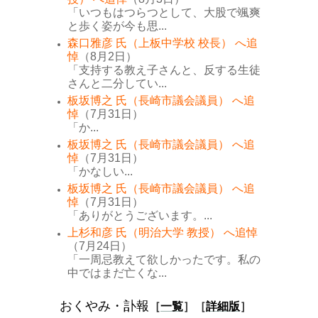
「いつもはつらつとして、大股で颯爽
と歩く姿が今も思...
森口雅彦 氏（上板中学校 校長） へ追
悼
（8月2日）
「支持する教え子さんと、反する生徒
さんと二分してい...
板坂博之 氏（長崎市議会議員） へ追
悼
（7月31日）
「か...
板坂博之 氏（長崎市議会議員） へ追
悼
（7月31日）
「かなしい...
板坂博之 氏（長崎市議会議員） へ追
悼
（7月31日）
「ありがとうございます。...
上杉和彦 氏（明治大学 教授） へ追悼
（7月24日）
「一周忌教えて欲しかったです。私の
中ではまだ亡くな...
おくやみ・訃報
［
一覧
］［
詳細版
］