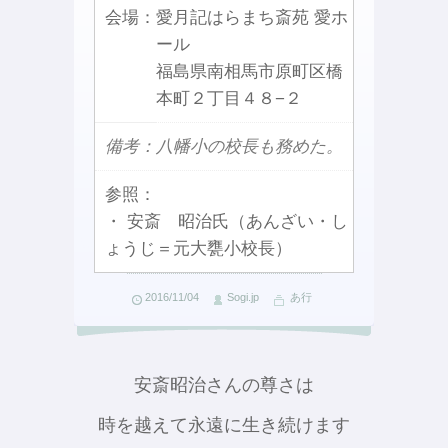
会場：
愛月記はらまち斎苑 愛ホ
ール
福島県南相馬市原町区橋
本町２丁目４８−２
備考：八幡小の校長も務めた。
参照：
・ 安斎 昭治氏（あんざい・し
ょうじ＝元大甕小校長）
2016/11/04
Sogi.jp
あ行
安斎昭治さんの尊さは
時を越えて永遠に生き続けます