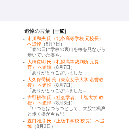
追悼の言葉
［
一覧
］
市川和夫 氏（北条高等学校 元校長）
へ追悼
（8月7日）
「春の日に学校の裏山を桜を見ながら
歩いていた姿や、...
大橋寛明 氏（札幌高等裁判所 元長
官） へ追悼
（8月7日）
「ありがとうございました...
大久保喬樹 氏（東京女子大学 名誉教
授） へ追悼
（8月7日）
「ありがとうございました...
吉野耕作 氏（社会学者、上智大学 教
授） へ追悼
（8月3日）
「いつもはつらつとして、大股で颯爽
と歩く姿が今も思...
森口雅彦 氏（上板中学校 校長） へ追
悼
（8月2日）