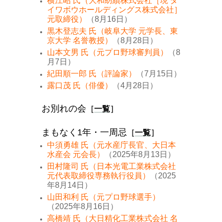
横江昭 氏（大和紡績株式会社［現 ダ
イワボウホールディングス株式会社］
元取締役）
（8月16日）
黒木登志夫 氏（岐阜大学 元学長、東
京大学 名誉教授）
（8月28日）
山本文男 氏（元プロ野球審判員）
（8
月7日）
紀田順一郎 氏（評論家）
（7月15日）
露口茂 氏（俳優）
（4月28日）
お別れの会
［
一覧
］
まもなく1年・一周忌
［
一覧
］
中須勇雄 氏（元水産庁長官、大日本
水産会 元会長）
（2025年8月13日）
田村隆司 氏（日本光電工業株式会社
元代表取締役専務執行役員）
（2025
年8月14日）
山田和利 氏（元プロ野球選手）
（2025年8月16日）
高橋靖 氏（大日精化工業株式会社 名