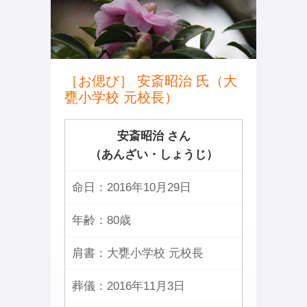
［お偲び］ 安斎昭治 氏（大
甕小学校 元校長）
安斎昭治 さん
（あんざい・しょうじ）
命日：
2016年10月29日
年齢：
80歳
肩書：
大甕小学校 元校長
葬儀：
2016年11月3日