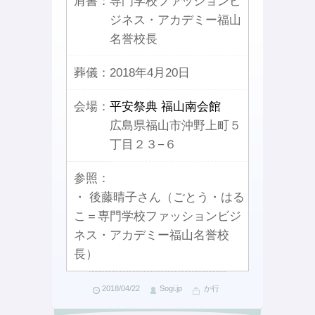
肩書：
専門学校ファッションビ
ジネス・アカデミー福山
名誉校長
葬儀：
2018年4月20日
会場：
平安祭典 福山南会館
広島県福山市沖野上町５
丁目２３−６
参照：
・ 後藤晴子さん（ごとう・はる
こ＝専門学校ファッションビジ
ネス・アカデミー福山名誉校
長）
2018/04/22
Sogi.jp
か行