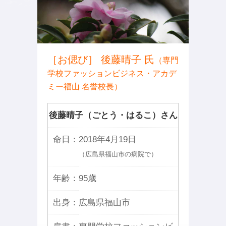
［お偲び］ 後藤晴子 氏
（専門
学校ファッションビジネス・アカデ
ミー福山 名誉校長）
後藤晴子（ごとう・はるこ）さん
命日：
2018年4月19日
（広島県福山市の病院で）
年齢：
95歳
出身：
広島県福山市