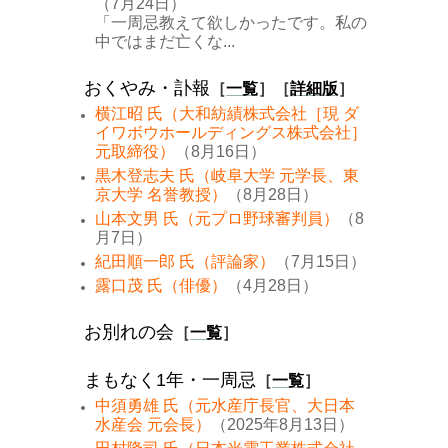
（7月24日）
「一周忌教えて欲しかったです。私の
中ではまだ亡くな...
おくやみ・訃報
［
一覧
］［
詳細版
］
横江昭 氏（大和紡績株式会社［現 ダ
イワボウホールディングス株式会社］
元取締役）
（8月16日）
黒木登志夫 氏（岐阜大学 元学長、東
京大学 名誉教授）
（8月28日）
山本文男 氏（元プロ野球審判員）
（8
月7日）
紀田順一郎 氏（評論家）
（7月15日）
露口茂 氏（俳優）
（4月28日）
お別れの会
［
一覧
］
まもなく1年・一周忌
［
一覧
］
中須勇雄 氏（元水産庁長官、大日本
水産会 元会長）
（2025年8月13日）