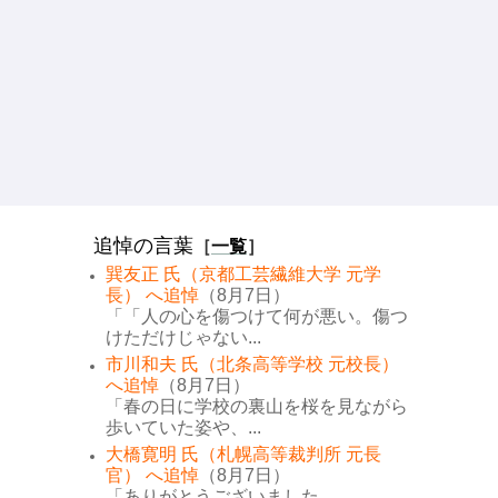
追悼の言葉
［
一覧
］
巽友正 氏（京都工芸繊維大学 元学
長） へ追悼
（8月7日）
「「人の心を傷つけて何が悪い。傷つ
けただけじゃない...
市川和夫 氏（北条高等学校 元校長）
へ追悼
（8月7日）
「春の日に学校の裏山を桜を見ながら
歩いていた姿や、...
大橋寛明 氏（札幌高等裁判所 元長
官） へ追悼
（8月7日）
「ありがとうございました...