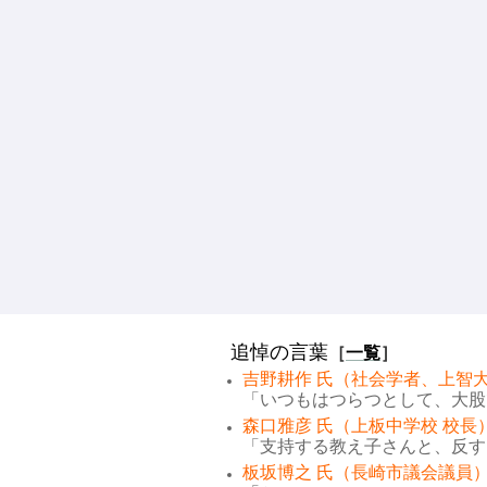
追悼の言葉
［
一覧
］
吉野耕作 氏（社会学者、上智大
「いつもはつらつとして、大股で
森口雅彦 氏（上板中学校 校長
「支持する教え子さんと、反する
板坂博之 氏（長崎市議会議員）