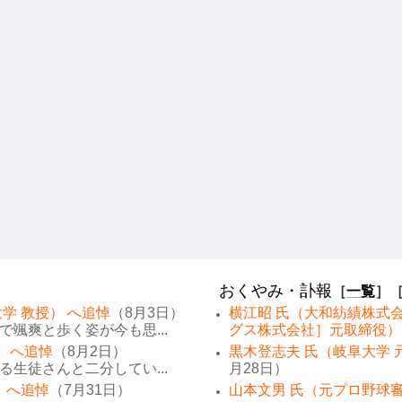
おくやみ・訃報
［
一覧
］
学 教授） へ追悼
（8月3日）
横江昭 氏（大和紡績株式
颯爽と歩く姿が今も思...
グス株式会社］元取締役）
） へ追悼
（8月2日）
黒木登志夫 氏（岐阜大学 
生徒さんと二分してい...
月28日）
 へ追悼
（7月31日）
山本文男 氏（元プロ野球