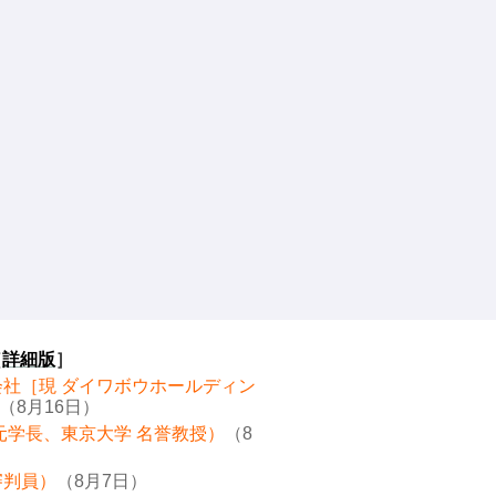
［
詳細版
］
会社［現 ダイワボウホールディン
（8月16日）
元学長、東京大学 名誉教授）
（8
審判員）
（8月7日）