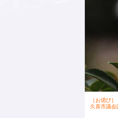
［お偲び］
久喜市議会