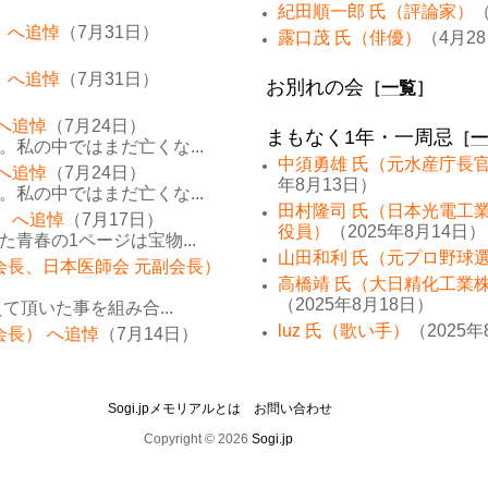
紀田順一郎 氏（評論家）
（
 へ追悼
（7月31日）
露口茂 氏（俳優）
（4月2
 へ追悼
（7月31日）
お別れの会
［
一覧
］
 へ追悼
（7月24日）
まもなく1年・一周忌
［
一
私の中ではまだ亡くな...
中須勇雄 氏（元水産庁長
 へ追悼
（7月24日）
年8月13日）
私の中ではまだ亡くな...
田村隆司 氏（日本光電工
） へ追悼
（7月17日）
役員）
（2025年8月14日）
青春の1ページは宝物...
山田和利 氏（元プロ野球
会長、日本医師会 元副会長）
高橋靖 氏（大日精化工業
（2025年8月18日）
て頂いた事を組み合...
luz 氏（歌い手）
（2025年
会長） へ追悼
（7月14日）
Sogi.jpメモリアルとは
お問い合わせ
Copyright © 2026
Sogi.jp