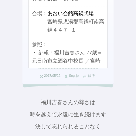
会場：
あおい会館高鍋式場
宮崎県児湯郡高鍋町南高
鍋４４７−１
参照：
・ 訃報：福川吉春さん 77歳＝
元日南市立酒谷中校長 ／宮崎
2017/05/22
Sogi.jp
は行
福川吉春さんの尊さは
時を越えて永遠に生き続けます
決して忘れられることなく