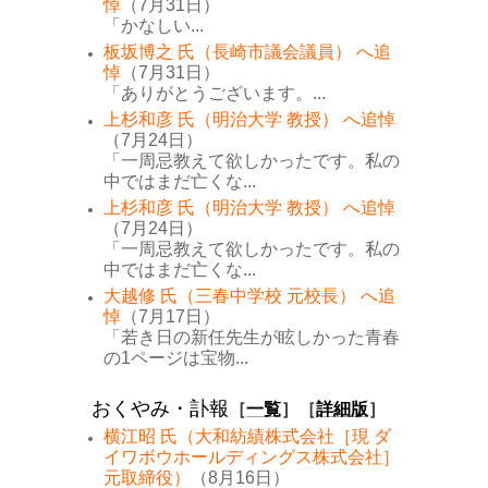
悼
（7月31日）
「かなしい...
板坂博之 氏（長崎市議会議員） へ追
悼
（7月31日）
「ありがとうございます。...
上杉和彦 氏（明治大学 教授） へ追悼
（7月24日）
「一周忌教えて欲しかったです。私の
中ではまだ亡くな...
上杉和彦 氏（明治大学 教授） へ追悼
（7月24日）
「一周忌教えて欲しかったです。私の
中ではまだ亡くな...
大越修 氏（三春中学校 元校長） へ追
悼
（7月17日）
「若き日の新任先生が眩しかった青春
の1ページは宝物...
おくやみ・訃報
［
一覧
］［
詳細版
］
横江昭 氏（大和紡績株式会社［現 ダ
イワボウホールディングス株式会社］
元取締役）
（8月16日）