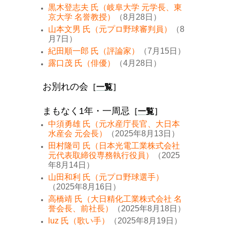
黒木登志夫 氏（岐阜大学 元学長、東
京大学 名誉教授）
（8月28日）
山本文男 氏（元プロ野球審判員）
（8
月7日）
紀田順一郎 氏（評論家）
（7月15日）
露口茂 氏（俳優）
（4月28日）
お別れの会
［
一覧
］
まもなく1年・一周忌
［
一覧
］
中須勇雄 氏（元水産庁長官、大日本
水産会 元会長）
（2025年8月13日）
田村隆司 氏（日本光電工業株式会社
元代表取締役専務執行役員）
（2025
年8月14日）
山田和利 氏（元プロ野球選手）
（2025年8月16日）
高橋靖 氏（大日精化工業株式会社 名
誉会長、前社長）
（2025年8月18日）
luz 氏（歌い手）
（2025年8月19日）