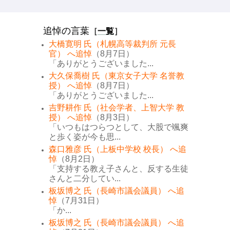
追悼の言葉
［
一覧
］
大橋寛明 氏（札幌高等裁判所 元長
官） へ追悼
（8月7日）
「ありがとうございました...
大久保喬樹 氏（東京女子大学 名誉教
授） へ追悼
（8月7日）
「ありがとうございました...
吉野耕作 氏（社会学者、上智大学 教
授） へ追悼
（8月3日）
「いつもはつらつとして、大股で颯爽
と歩く姿が今も思...
森口雅彦 氏（上板中学校 校長） へ追
悼
（8月2日）
「支持する教え子さんと、反する生徒
さんと二分してい...
板坂博之 氏（長崎市議会議員） へ追
悼
（7月31日）
「か...
板坂博之 氏（長崎市議会議員） へ追