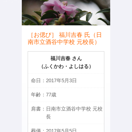
［お偲び］ 福川吉春 氏（日
南市立酒谷中学校 元校長）
福川吉春 さん
（ふくかわ・よしはる）
命日：
2017年5月3日
年齢：
77歳
肩書：
日南市立酒谷中学校 元校
長
葬儀：
2017年5月5日