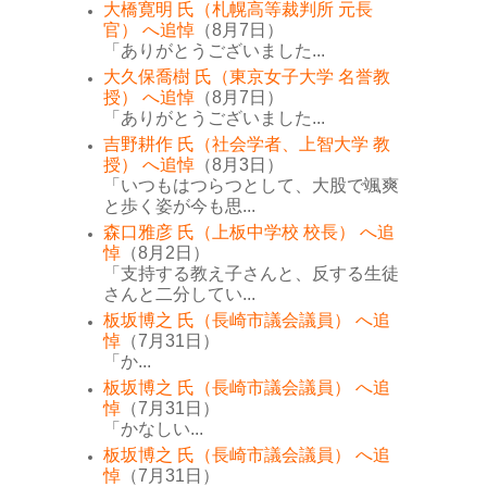
大橋寛明 氏（札幌高等裁判所 元長
官） へ追悼
（8月7日）
「ありがとうございました...
大久保喬樹 氏（東京女子大学 名誉教
授） へ追悼
（8月7日）
「ありがとうございました...
吉野耕作 氏（社会学者、上智大学 教
授） へ追悼
（8月3日）
「いつもはつらつとして、大股で颯爽
と歩く姿が今も思...
森口雅彦 氏（上板中学校 校長） へ追
悼
（8月2日）
「支持する教え子さんと、反する生徒
さんと二分してい...
板坂博之 氏（長崎市議会議員） へ追
悼
（7月31日）
「か...
板坂博之 氏（長崎市議会議員） へ追
悼
（7月31日）
「かなしい...
板坂博之 氏（長崎市議会議員） へ追
悼
（7月31日）