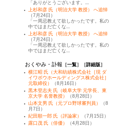
「ありがとうございます。...
上杉和彦 氏（明治大学 教授） へ追悼
（7月24日）
「一周忌教えて欲しかったです。私の
中ではまだ亡くな...
上杉和彦 氏（明治大学 教授） へ追悼
（7月24日）
「一周忌教えて欲しかったです。私の
中ではまだ亡くな...
おくやみ・訃報
［
一覧
］［
詳細版
］
横江昭 氏（大和紡績株式会社［現 ダ
イワボウホールディングス株式会社］
元取締役）
（8月16日）
黒木登志夫 氏（岐阜大学 元学長、東
京大学 名誉教授）
（8月28日）
山本文男 氏（元プロ野球審判員）
（8
月7日）
紀田順一郎 氏（評論家）
（7月15日）
露口茂 氏（俳優）
（4月28日）