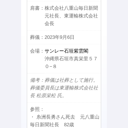
肩書：
株式会社八重山毎日新聞
元社長、東運輸株式会社
会長
葬儀：
2023年9月6日
会場：
サンレー石垣紫雲閣
沖縄県石垣市真栄里５７
０−８
備考：葬儀は社葬として施行。
葬儀委員長は東運輸株式会社社
長 松原栄松 氏。
参照：
・ 糸洲長勇さん死去 元八重山
毎日新聞社長 82歳