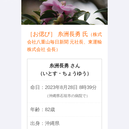
［お偲び］ 糸洲長勇 氏
（株式
会社八重山毎日新聞 元社長、東運輸
株式会社 会長）
糸洲長勇 さん
（いとす・ちょうゆう）
命日：
2023年8月28日 8時39分
（沖縄県石垣市の病院で）
年齢：
82歳
出身：
沖縄県