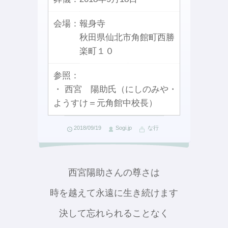
会場：
報身寺
秋田県仙北市角館町西勝
楽町１０
参照：
・ 西宮 陽助氏（にしのみや・
ようすけ＝元角館中校長）
2018/09/19
Sogi.jp
な行
西宮陽助さんの尊さは
時を越えて永遠に生き続けます
決して忘れられることなく