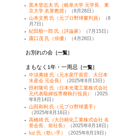
黒木登志夫 氏（岐阜大学 元学長、東
京大学 名誉教授）
（8月28日）
山本文男 氏（元プロ野球審判員）
（8
月7日）
紀田順一郎 氏（評論家）
（7月15日）
露口茂 氏（俳優）
（4月28日）
お別れの会
［
一覧
］
まもなく1年・一周忌
［
一覧
］
中須勇雄 氏（元水産庁長官、大日本
水産会 元会長）
（2025年8月13日）
田村隆司 氏（日本光電工業株式会社
元代表取締役専務執行役員）
（2025
年8月14日）
山田和利 氏（元プロ野球選手）
（2025年8月16日）
高橋靖 氏（大日精化工業株式会社 名
誉会長、前社長）
（2025年8月18日）
luz 氏（歌い手）
（2025年8月19日）