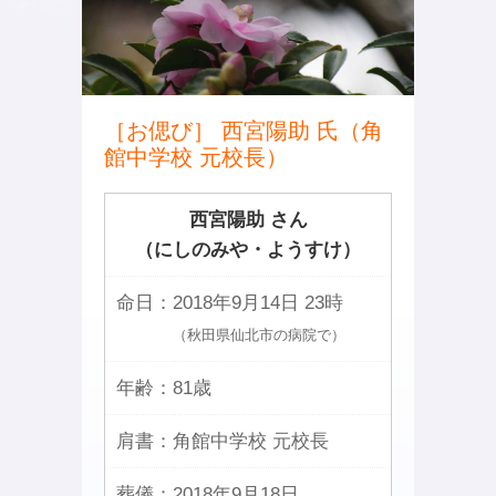
［お偲び］ 西宮陽助 氏（角
館中学校 元校長）
西宮陽助 さん
（にしのみや・ようすけ）
命日：
2018年9月14日 23時
（秋田県仙北市の病院で）
年齢：
81歳
肩書：
角館中学校 元校長
葬儀：
2018年9月18日