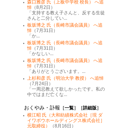
森口雅彦 氏（上板中学校 校長） へ追
悼
（8月2日）
「支持する教え子さんと、反する生徒
さんと二分してい...
板坂博之 氏（長崎市議会議員） へ追
悼
（7月31日）
「か...
板坂博之 氏（長崎市議会議員） へ追
悼
（7月31日）
「かなしい...
板坂博之 氏（長崎市議会議員） へ追
悼
（7月31日）
「ありがとうございます。...
上杉和彦 氏（明治大学 教授） へ追悼
（7月24日）
「一周忌教えて欲しかったです。私の
中ではまだ亡くな...
おくやみ・訃報
［
一覧
］［
詳細版
］
横江昭 氏（大和紡績株式会社［現 ダ
イワボウホールディングス株式会社］
元取締役）
（8月16日）