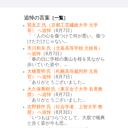
追悼の言葉
［
一覧
］
巽友正 氏（京都工芸繊維大学 元学
長） へ追悼
（8月7日）
「「人の心を傷つけて何が悪い。傷つ
けただけじゃない...
市川和夫 氏（北条高等学校 元校長）
へ追悼
（8月7日）
「春の日に学校の裏山を桜を見ながら
歩いていた姿や、...
大橋寛明 氏（札幌高等裁判所 元長
官） へ追悼
（8月7日）
「ありがとうございました...
大久保喬樹 氏（東京女子大学 名誉教
授） へ追悼
（8月7日）
「ありがとうございました...
吉野耕作 氏（社会学者、上智大学 教
授） へ追悼
（8月3日）
「いつもはつらつとして、大股で颯爽
と歩く姿が今も思...