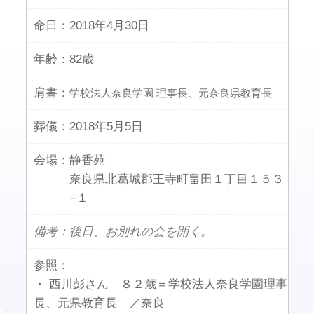
命日：
2018年4月30日
年齢：
82歳
肩書：
学校法人奈良学園 理事長、元奈良県教育長
葬儀：
2018年5月5日
会場：
静香苑
奈良県北葛城郡王寺町畠田１丁目１５３
−１
備考：後日、お別れの会を開く。
参照：
・ 西川彭さん ８２歳＝学校法人奈良学園理事
長、元県教育長 ／奈良