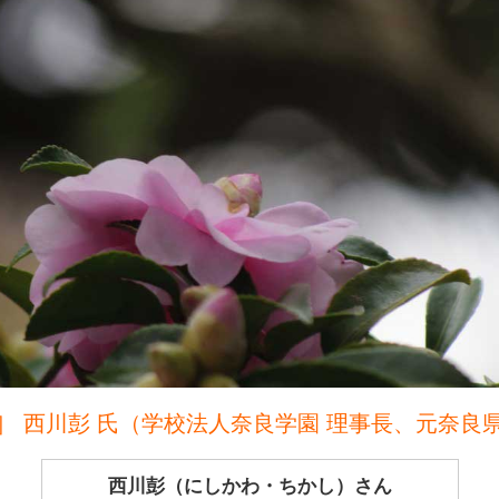
］ 西川彭 氏（学校法人奈良学園 理事長、元奈良
西川彭（にしかわ・ちかし）さん