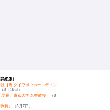
［
詳細版
］
会社［現 ダイワボウホールディン
（8月16日）
元学長、東京大学 名誉教授）
（8
審判員）
（8月7日）