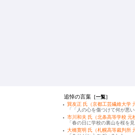
追悼の言葉
［
一覧
］
巽友正 氏（京都工芸繊維大学 
「「人の心を傷つけて何が悪い。
市川和夫 氏（北条高等学校 元
「春の日に学校の裏山を桜を見な
大橋寛明 氏（札幌高等裁判所 