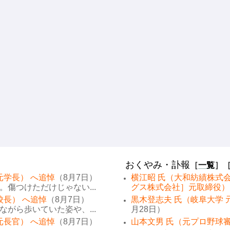
おくやみ・訃報
［
一覧
］
元学長） へ追悼
（8月7日）
横江昭 氏（大和紡績株式
傷つけただけじゃない...
グス株式会社］元取締役）
校長） へ追悼
（8月7日）
黒木登志夫 氏（岐阜大学 
がら歩いていた姿や、...
月28日）
元長官） へ追悼
（8月7日）
山本文男 氏（元プロ野球