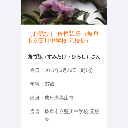
［お偲び］ 角竹弘 氏（岐阜
市立藍川中学校 元校長）
角竹弘（すみたけ・ひろし）さん
命日：
2017年3月23日 1時5分
年齢：
87歳
出身：
岐阜県高山市
肩書：
岐阜市立藍川中学校 元校
長