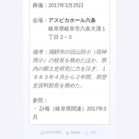
葬儀：
2017年3月25日
会場：
アスピカホール六条
岐阜県岐阜市六条大溝１
丁目２−３
備考：飛騨市の旧山田小（現神
岡小）の校長を務めたほか、県
内の郷土史研究に力を注ぎ、１
９８３年４月から２年間、県歴
史資料館長を務めた。
参照：
・ 訃報（岐阜県関連）2017年3
月
2017/03/31
Sogi.jp
さ行