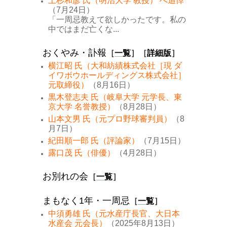
上杉和彦 氏（明治大学 教授） へ追悼
（7月24日）
「一周忌教えて欲しかったです。私の
中ではまだ亡くな...
おくやみ・訃報
［
一覧
］［
詳細版
］
横江昭 氏（大和紡績株式会社［現 ダ
イワボウホールディングス株式会社］
元取締役）
（8月16日）
黒木登志夫 氏（岐阜大学 元学長、東
京大学 名誉教授）
（8月28日）
山本文男 氏（元プロ野球審判員）
（8
月7日）
紀田順一郎 氏（評論家）
（7月15日）
露口茂 氏（俳優）
（4月28日）
お別れの会
［
一覧
］
まもなく1年・一周忌
［
一覧
］
中須勇雄 氏（元水産庁長官、大日本
水産会 元会長）
（2025年8月13日）