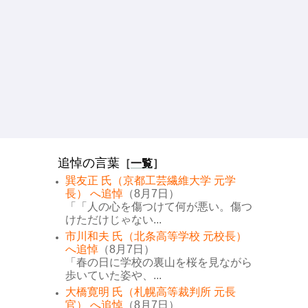
追悼の言葉
［
一覧
］
巽友正 氏（京都工芸繊維大学 元学
長） へ追悼
（8月7日）
「「人の心を傷つけて何が悪い。傷つ
けただけじゃない...
市川和夫 氏（北条高等学校 元校長）
へ追悼
（8月7日）
「春の日に学校の裏山を桜を見ながら
歩いていた姿や、...
大橋寛明 氏（札幌高等裁判所 元長
官） へ追悼
（8月7日）