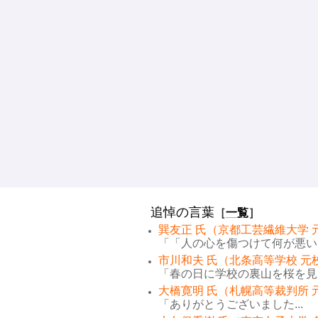
追悼の言葉
［
一覧
］
巽友正 氏（京都工芸繊維大学 
「「人の心を傷つけて何が悪い。
市川和夫 氏（北条高等学校 元
「春の日に学校の裏山を桜を見な
大橋寛明 氏（札幌高等裁判所 
「ありがとうございました...