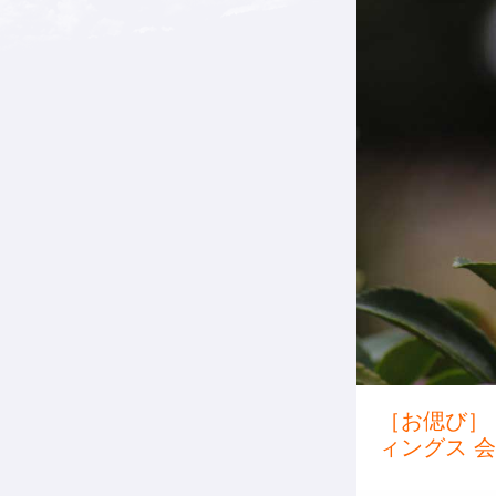
［お偲び］
ィングス 