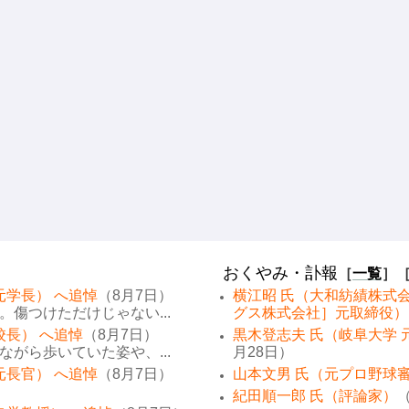
おくやみ・訃報
［
一覧
］
元学長） へ追悼
（8月7日）
横江昭 氏（大和紡績株式
傷つけただけじゃない...
グス株式会社］元取締役）
校長） へ追悼
（8月7日）
黒木登志夫 氏（岐阜大学 
がら歩いていた姿や、...
月28日）
元長官） へ追悼
（8月7日）
山本文男 氏（元プロ野球
紀田順一郎 氏（評論家）
（