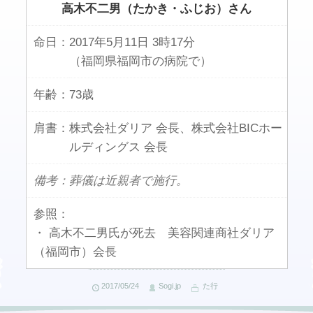
高木不二男（たかき・ふじお）さん
命日：
2017年5月11日 3時17分
（福岡県福岡市の病院で）
年齢：
73歳
肩書：
株式会社ダリア 会長、株式会社BICホー
ルディングス 会長
備考：葬儀は近親者で施行。
参照：
・ 高木不二男氏が死去 美容関連商社ダリア
（福岡市）会長
2017/05/24
Sogi.jp
た行