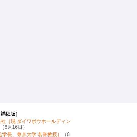
［
詳細版
］
会社［現 ダイワボウホールディン
（8月16日）
元学長、東京大学 名誉教授）
（8