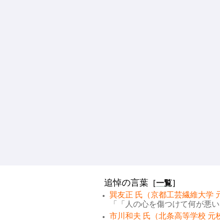
追悼の言葉
［
一覧
］
巽友正 氏（京都工芸繊維大学 
「「人の心を傷つけて何が悪い。
市川和夫 氏（北条高等学校 元