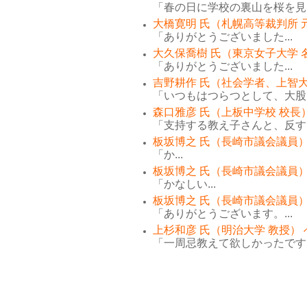
「春の日に学校の裏山を桜を見な
大橋寛明 氏（札幌高等裁判所 
「ありがとうございました...
大久保喬樹 氏（東京女子大学 
「ありがとうございました...
吉野耕作 氏（社会学者、上智大
「いつもはつらつとして、大股で
森口雅彦 氏（上板中学校 校長
「支持する教え子さんと、反する
板坂博之 氏（長崎市議会議員）
「か...
板坂博之 氏（長崎市議会議員）
「かなしい...
板坂博之 氏（長崎市議会議員）
「ありがとうございます。...
上杉和彦 氏（明治大学 教授）
「一周忌教えて欲しかったです。