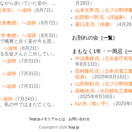
がら歩いていた姿や、...
月28日）
元長官） へ追悼
（8月7日）
山本文男 氏（元プロ野球
紀田順一郎 氏（評論家）
（
名誉教授） へ追悼
（8月7日）
露口茂 氏（俳優）
（4月2
学 教授） へ追悼
（8月3日）
お別れの会
［
一覧
］
颯爽と歩く姿が今も思...
） へ追悼
（8月2日）
まもなく1年・一周忌
［
一
生徒さんと二分してい...
中須勇雄 氏（元水産庁長
 へ追悼
（7月31日）
年8月13日）
田村隆司 氏（日本光電工
 へ追悼
（7月31日）
役員）
（2025年8月14日）
山田和利 氏（元プロ野球
 へ追悼
（7月31日）
高橋靖 氏（大日精化工業
（2025年8月18日）
 へ追悼
（7月24日）
luz 氏（歌い手）
（2025年
私の中ではまだ亡くな...
Sogi.jpメモリアルとは
お問い合わせ
Copyright © 2026
Sogi.jp