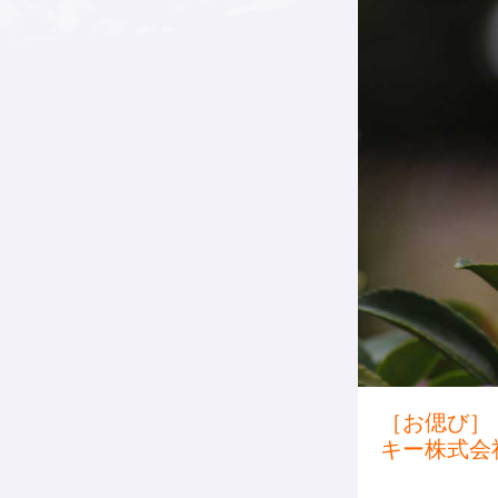
［お偲び］
キー株式会