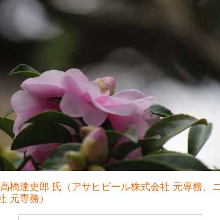
 高橋達史郎 氏（アサヒビール株式会社 元専務、
社 元専務）