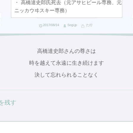
・ 高橋達史郎氏死去（元アサヒビール専務、元
ニッカウヰスキー専務）
2017/08/14
Sogi.jp
た行
高橋達史郎さんの尊さは
時を越えて永遠に生き続けます
決して忘れられることなく
を残す