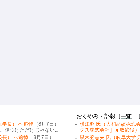
おくやみ・訃報
［
一覧
］
元学長） へ追悼
（8月7日）
横江昭 氏（大和紡績株式
傷つけただけじゃない...
グス株式会社］元取締役）
校長） へ追悼
（8月7日）
黒木登志夫 氏（岐阜大学 