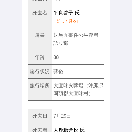
死去者
平良啓子 氏
［詳しく見る］
肩書
対馬丸事件の生存者、
語り部
年齢
88
施行状況
葬儀
施行場所
大宜味火葬場（沖縄県
国頭郡大宜味村）
死去日
7月29日
死去者
大鹿糠倉松 氏