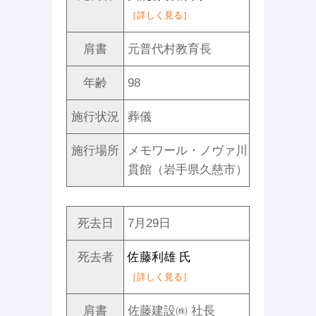
［詳しく見る］
肩書
元普代村教育長
年齢
98
施行状況
葬儀
施行場所
メモワール・ノヴァ川
貫館（岩手県久慈市）
死去日
7月29日
死去者
佐藤利雄 氏
［詳しく見る］
肩書
佐藤建設㈱ 社長