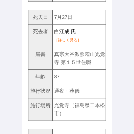
死去日
7月27日
死去者
白江成 氏
［詳しく見る］
肩書
真宗大谷派照曜山光覚
寺 第１５世住職
年齢
87
施行状況
通夜・葬儀
施行場所
光覚寺（福島県二本松
市）