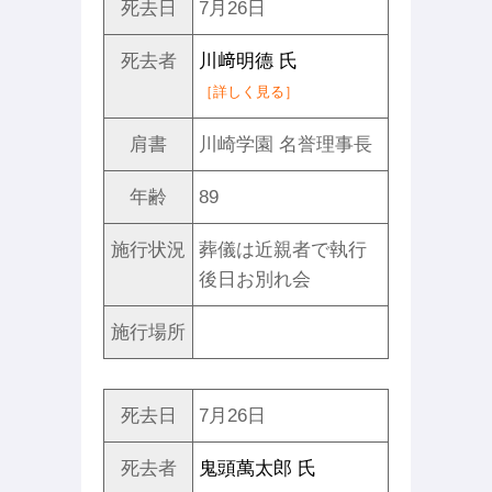
死去日
7月26日
死去者
川﨑明德 氏
［詳しく見る］
肩書
川崎学園 名誉理事長
年齢
89
施行状況
葬儀は近親者で執行
後日お別れ会
施行場所
死去日
7月26日
死去者
鬼頭萬太郎 氏