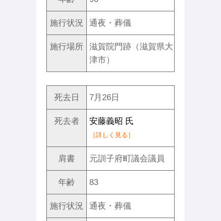
施行状況
通夜・葬儀
施行場所
滋賀院門跡（滋賀県大
津市）
死去日
7月26日
死去者
安藤義昭 氏
［詳しく見る］
肩書
元訓子府町議会議員
年齢
83
施行状況
通夜・葬儀