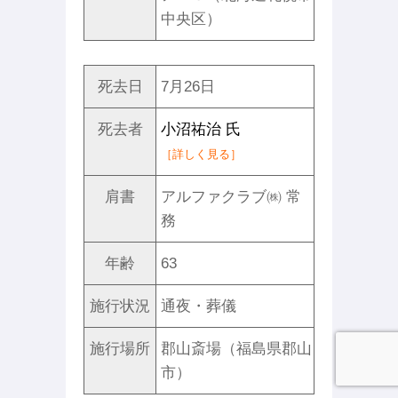
中央区）
死去日
7月26日
死去者
小沼祐治 氏
［詳しく見る］
肩書
アルファクラブ㈱ 常
務
年齢
63
施行状況
通夜・葬儀
施行場所
郡山斎場（福島県郡山
市）