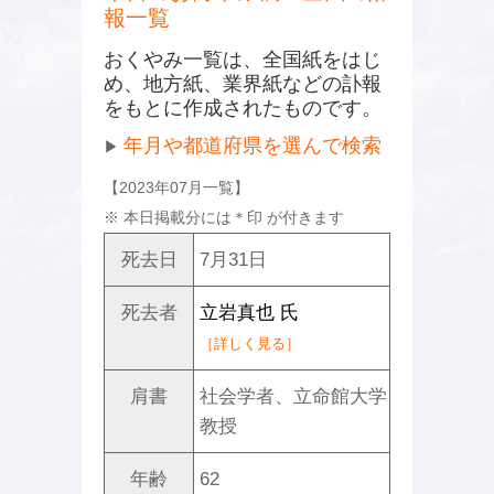
報一覧
おくやみ一覧は、全国紙をはじ
め、地方紙、業界紙などの訃報
をもとに作成されたものです。
年月や都道府県を選んで検索
▶
【2023年07月一覧】
※ 本日掲載分には
＊
印 が付きます
死去日
7月31日
死去者
立岩真也 氏
［詳しく見る］
肩書
社会学者、立命館大学
教授
年齢
62