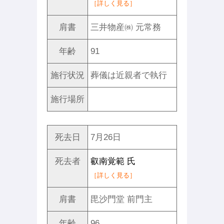
［詳しく見る］
肩書
三井物産㈱ 元常務
年齢
91
施行状況
葬儀は近親者で執行
施行場所
死去日
7月26日
死去者
叡南覚範 氏
［詳しく見る］
肩書
毘沙門堂 前門主
年齢
96