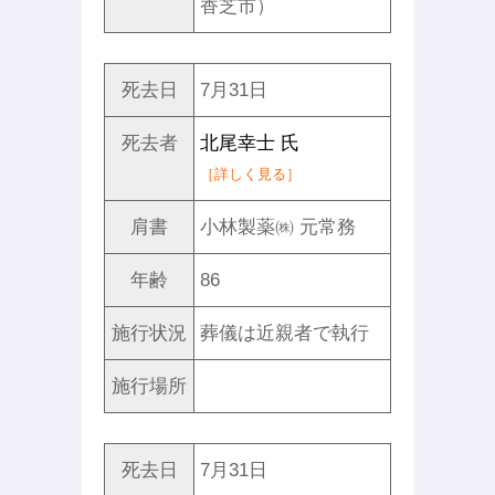
香芝市）
死去日
7月31日
死去者
北尾幸士 氏
［詳しく見る］
肩書
小林製薬㈱ 元常務
年齢
86
施行状況
葬儀は近親者で執行
施行場所
死去日
7月31日