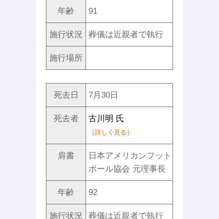
年齢
91
施行状況
葬儀は近親者で執行
施行場所
死去日
7月30日
死去者
古川明 氏
［詳しく見る］
肩書
日本アメリカンフット
ボール協会 元理事長
年齢
92
施行状況
葬儀は近親者で執行