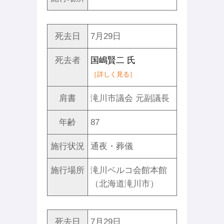
死去日
7月29日
死去者
国嶋賢二 氏
［詳しく見る］
肩書
滝川市議会 元副議長
年齢
87
施行状況
通夜・葬儀
施行場所
滝川ベルコ会館本館
（北海道滝川市）
死去日
7月29日