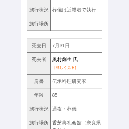
施行状況
葬儀は近親者で執行
施行場所
死去日
7月31日
死去者
奥村彪生 氏
［詳しく見る］
肩書
伝承料理研究家
年齢
85
施行状況
通夜・葬儀
施行場所
香芝典礼会館（奈良県