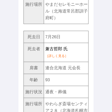
施行場所
やまだセレモニーホー
ル（北海道常呂郡訓子
府町）
死去日
7月26日
死去者
兼古哲郎 氏
［詳しく見る］
肩書
連合北海道 元会長
年齢
93
施行状況
通夜・葬儀
施行場所
やわらぎ斎場センティ
ア２８（北海道札幌市