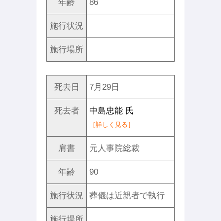
年齢
86
施行状況
施行場所
死去日
7月29日
死去者
中島忠能 氏
［詳しく見る］
肩書
元人事院総裁
年齢
90
施行状況
葬儀は近親者で執行
施行場所