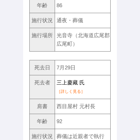
年齢
86
施行状況
通夜・葬儀
施行場所
光音寺（北海道広尾郡
広尾町）
死去日
7月29日
死去者
三上慶藏 氏
［詳しく見る］
肩書
西目屋村 元村長
年齢
92
施行状況
葬儀は近親者で執行