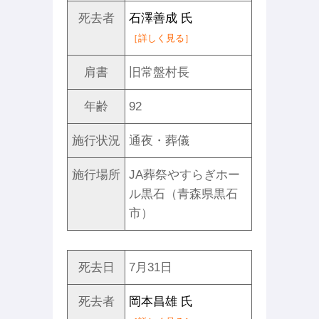
死去者
石澤善成 氏
［詳しく見る］
肩書
旧常盤村長
年齢
92
施行状況
通夜・葬儀
施行場所
JA葬祭やすらぎホー
ル黒石（青森県黒石
市）
死去日
7月31日
死去者
岡本昌雄 氏