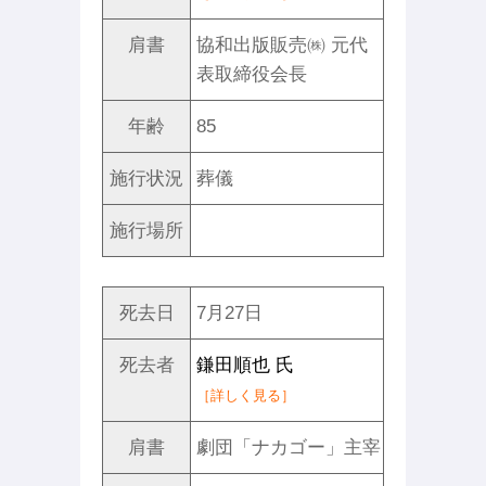
肩書
協和出版販売㈱ 元代
表取締役会⻑
年齢
85
施行状況
葬儀
施行場所
死去日
7月27日
死去者
鎌田順也 氏
［詳しく見る］
肩書
劇団「ナカゴー」主宰