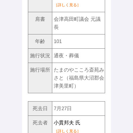
［詳しく見る］
肩書
会津高田町議会 元議
長
年齢
101
施行状況
通夜・葬儀
施行場所
たまのやこころ斎苑み
さと（福島県大沼郡会
津美里町）
死去日
7月27日
死去者
小貫邦夫 氏
［詳しく見る］