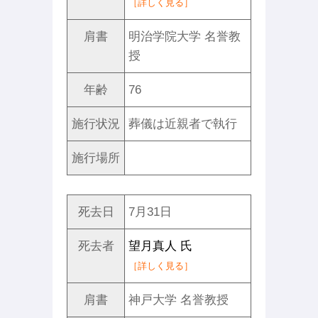
［詳しく見る］
肩書
明治学院大学 名誉教
授
年齢
76
施行状況
葬儀は近親者で執行
施行場所
死去日
7月31日
死去者
望月真人 氏
［詳しく見る］
肩書
神戸大学 名誉教授