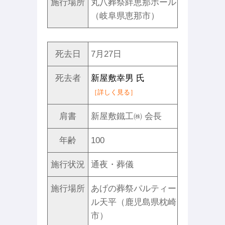
施行場所
丸八葬祭絆恵那ホール
（岐阜県恵那市）
死去日
7月27日
死去者
新屋敷幸男 氏
［詳しく見る］
肩書
新屋敷鐵工㈱ 会長
年齢
100
施行状況
通夜・葬儀
施行場所
あげの葬祭パルティー
ル天平（鹿児島県枕崎
市）