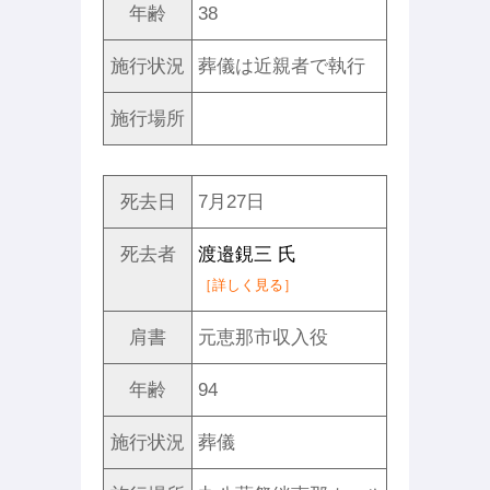
年齢
38
施行状況
葬儀は近親者で執行
施行場所
死去日
7月27日
死去者
渡邉鋧三 氏
［詳しく見る］
肩書
元恵那市収入役
年齢
94
施行状況
葬儀