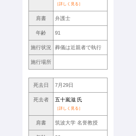
［詳しく見る］
肩書
弁護士
年齢
91
施行状況
葬儀は近親者で執行
施行場所
死去日
7月29日
死去者
五十嵐滋 氏
［詳しく見る］
肩書
筑波大学 名誉教授