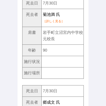
死去日
7月30日
死去者
菊池満 氏
［詳しく見る］
肩書
岩手町立沼宮内中学校
元校長
年齢
90
施行状況
施行場所
死去日
7月30日
死去者
郷成文 氏