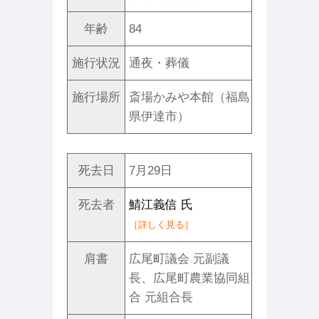
年齢
84
施行状況
通夜・葬儀
施行場所
斎場かみや本館（福島
県伊達市）
死去日
7月29日
死去者
鯖江義信 氏
［詳しく見る］
肩書
広尾町議会 元副議
長、広尾町農業協同組
合 元組合長