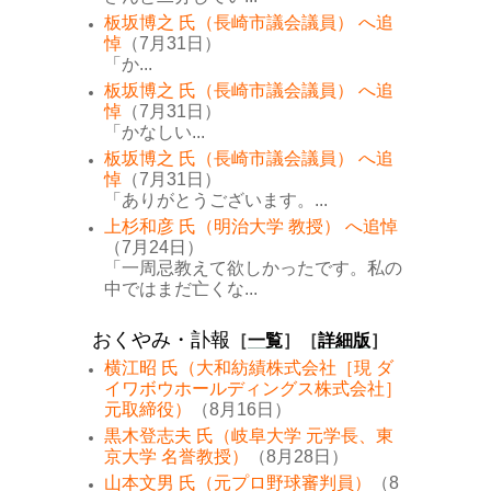
板坂博之 氏（長崎市議会議員） へ追
悼
（7月31日）
「か...
板坂博之 氏（長崎市議会議員） へ追
悼
（7月31日）
「かなしい...
板坂博之 氏（長崎市議会議員） へ追
悼
（7月31日）
「ありがとうございます。...
上杉和彦 氏（明治大学 教授） へ追悼
（7月24日）
「一周忌教えて欲しかったです。私の
中ではまだ亡くな...
おくやみ・訃報
［
一覧
］［
詳細版
］
横江昭 氏（大和紡績株式会社［現 ダ
イワボウホールディングス株式会社］
元取締役）
（8月16日）
黒木登志夫 氏（岐阜大学 元学長、東
京大学 名誉教授）
（8月28日）
山本文男 氏（元プロ野球審判員）
（8