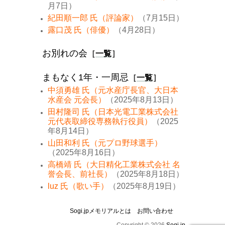
月7日）
紀田順一郎 氏（評論家）
（7月15日）
露口茂 氏（俳優）
（4月28日）
お別れの会
［
一覧
］
まもなく1年・一周忌
［
一覧
］
中須勇雄 氏（元水産庁長官、大日本
水産会 元会長）
（2025年8月13日）
田村隆司 氏（日本光電工業株式会社
元代表取締役専務執行役員）
（2025
年8月14日）
山田和利 氏（元プロ野球選手）
（2025年8月16日）
高橋靖 氏（大日精化工業株式会社 名
誉会長、前社長）
（2025年8月18日）
luz 氏（歌い手）
（2025年8月19日）
Sogi.jpメモリアルとは
お問い合わせ