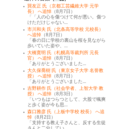
巽友正 氏（京都工芸繊維大学 元学
長） へ追悼
（8月7日）
「「人の心を傷つけて何が悪い。傷つ
けただけじゃない...
市川和夫 氏（北条高等学校 元校長）
へ追悼
（8月7日）
「春の日に学校の裏山を桜を見ながら
歩いていた姿や、...
大橋寛明 氏（札幌高等裁判所 元長
官） へ追悼
（8月7日）
「ありがとうございました...
大久保喬樹 氏（東京女子大学 名誉教
授） へ追悼
（8月7日）
「ありがとうございました...
吉野耕作 氏（社会学者、上智大学 教
授） へ追悼
（8月3日）
「いつもはつらつとして、大股で颯爽
と歩く姿が今も思...
森口雅彦 氏（上板中学校 校長） へ追
悼
（8月2日）
「支持する教え子さんと、反する生徒
さんと二分してい...