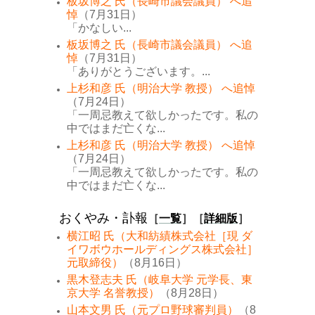
板坂博之 氏（長崎市議会議員） へ追
悼
（7月31日）
「かなしい...
板坂博之 氏（長崎市議会議員） へ追
悼
（7月31日）
「ありがとうございます。...
上杉和彦 氏（明治大学 教授） へ追悼
（7月24日）
「一周忌教えて欲しかったです。私の
中ではまだ亡くな...
上杉和彦 氏（明治大学 教授） へ追悼
（7月24日）
「一周忌教えて欲しかったです。私の
中ではまだ亡くな...
おくやみ・訃報
［
一覧
］［
詳細版
］
横江昭 氏（大和紡績株式会社［現 ダ
イワボウホールディングス株式会社］
元取締役）
（8月16日）
黒木登志夫 氏（岐阜大学 元学長、東
京大学 名誉教授）
（8月28日）
山本文男 氏（元プロ野球審判員）
（8