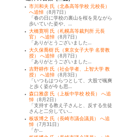
市川和夫 氏（北条高等学校 元校長）
へ追悼
（8月7日）
「春の日に学校の裏山を桜を見ながら
歩いていた姿や、...
大橋寛明 氏（札幌高等裁判所 元長
官） へ追悼
（8月7日）
「ありがとうございました...
大久保喬樹 氏（東京女子大学 名誉教
授） へ追悼
（8月7日）
「ありがとうございました...
吉野耕作 氏（社会学者、上智大学 教
授） へ追悼
（8月3日）
「いつもはつらつとして、大股で颯爽
と歩く姿が今も思...
森口雅彦 氏（上板中学校 校長） へ追
悼
（8月2日）
「支持する教え子さんと、反する生徒
さんと二分してい...
板坂博之 氏（長崎市議会議員） へ追
悼
（7月31日）
「か...