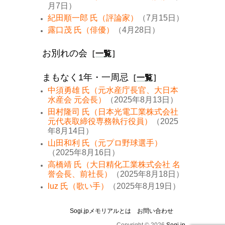
月7日）
紀田順一郎 氏（評論家）
（7月15日）
露口茂 氏（俳優）
（4月28日）
お別れの会
［
一覧
］
まもなく1年・一周忌
［
一覧
］
中須勇雄 氏（元水産庁長官、大日本
水産会 元会長）
（2025年8月13日）
田村隆司 氏（日本光電工業株式会社
元代表取締役専務執行役員）
（2025
年8月14日）
山田和利 氏（元プロ野球選手）
（2025年8月16日）
高橋靖 氏（大日精化工業株式会社 名
誉会長、前社長）
（2025年8月18日）
luz 氏（歌い手）
（2025年8月19日）
Sogi.jpメモリアルとは
お問い合わせ