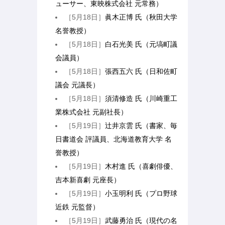
ューサー、東映株式会社 元常務）
［5月18日］
眞木正博 氏（秋田大学
名誉教授）
［5月18日］
白石光美 氏（元塙町議
会議員）
［5月18日］
張西五六 氏（日和佐町
議会 元議長）
［5月18日］
須清修造 氏（川崎重工
業株式会社 元副社長）
［5月19日］
辻井京雲 氏（書家、毎
日書道会 評議員、北海道教育大学 名
誉教授）
［5月19日］
木村進 氏（喜劇俳優、
吉本新喜劇 元座長）
［5月19日］
小玉明利 氏（プロ野球
近鉄 元監督）
［5月19日］
武藤勇治 氏（現代の名