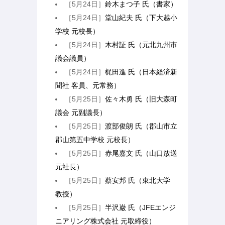
［5月24日］
鈴木まつ子 氏（書家）
［5月24日］
堂山紀夫 氏（下大越小
学校 元校長）
［5月24日］
木村証 氏（元北九州市
議会議員）
［5月24日］
梶田進 氏（日本経済新
聞社 客員、元常務）
［5月25日］
佐々木勇 氏（旧大森町
議会 元副議長）
［5月25日］
渡部俊朗 氏（郡山市立
郡山第五中学校 元校長）
［5月25日］
赤尾嘉文 氏（山口放送
元社長）
［5月25日］
蔡安邦 氏（東北大学
教授）
［5月25日］
半沢巌 氏（JFEエンジ
ニアリング株式会社 元取締役）