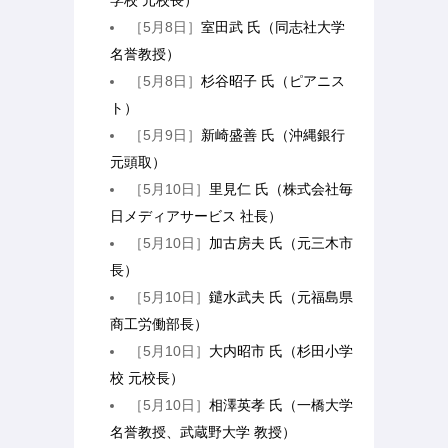
学校 元校長）
［5月8日］
室田武 氏（同志社大学
名誉教授）
［5月8日］
杉谷昭子 氏（ピアニス
ト）
［5月9日］
新崎盛善 氏（沖縄銀行
元頭取）
［5月10日］
里見仁 氏（株式会社毎
日メディアサービス 社長）
［5月10日］
加古房夫 氏（元三木市
長）
［5月10日］
鑓水武夫 氏（元福島県
商工労働部長）
［5月10日］
大内昭市 氏（杉田小学
校 元校長）
［5月10日］
相澤英孝 氏（一橋大学
名誉教授、武蔵野大学 教授）