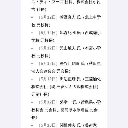
ス・ティ・フーズ 社長、株式会社かね
吉 社長）
［5月12日］
菅野直人 氏（北上中学
校 元校長）
［5月12日］
旭森紀圀 氏（西成瀬小
学校 元校長）
［5月12日］
児山敏夫 氏（本宮小学
校 元校長）
［5月12日］
長谷川駒造 氏（秋田県
法人会連合会 元会長）
［5月12日］
田辺正彦 氏（三菱油化
株式会社［現 三菱ケミカル株式会社］
元副社長）
［5月12日］
盛幸一 氏（徳島県小学
校長会 元会長、徳島県水泳連盟 元会
長）
［5月13日］
関根伸夫 氏（美術家）