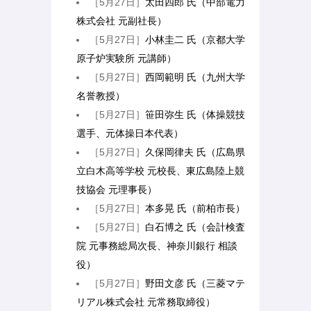
［5月27日］
太田四郎 氏（中部電力
株式会社 元副社長）
［5月27日］
小林圭二 氏（京都大学
原子炉実験所 元講師）
［5月27日］
西岡範明 氏（九州大学
名誉教授）
［5月27日］
笹田弥生 氏（体操競技
選手、元体操日本代表）
［5月27日］
久保岡律夫 氏（広島県
立白木高等学校 元校長、東広島陸上競
技協会 元理事長）
［5月27日］
本多晃 氏（前柏市長）
［5月27日］
白石博之 氏（会計検査
院 元事務総局次長、神奈川銀行 相談
役）
［5月27日］
野田文彦 氏（三菱マテ
リアル株式会社 元常務取締役）