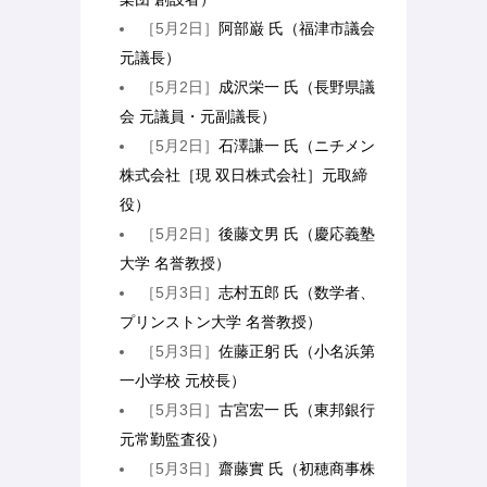
［5月2日］
阿部巌 氏（福津市議会
元議長）
［5月2日］
成沢栄一 氏（長野県議
会 元議員・元副議長）
［5月2日］
石澤謙一 氏（ニチメン
株式会社［現 双日株式会社］元取締
役）
［5月2日］
後藤文男 氏（慶応義塾
大学 名誉教授）
［5月3日］
志村五郎 氏（数学者、
プリンストン大学 名誉教授）
［5月3日］
佐藤正躬 氏（小名浜第
一小学校 元校長）
［5月3日］
古宮宏一 氏（東邦銀行
元常勤監査役）
［5月3日］
齋藤實 氏（初穂商事株