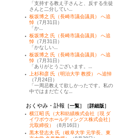
「支持する教え子さんと、反する生徒
さんと二分してい...
板坂博之 氏（長崎市議会議員） へ追
悼
（7月31日）
「か...
板坂博之 氏（長崎市議会議員） へ追
悼
（7月31日）
「かなしい...
板坂博之 氏（長崎市議会議員） へ追
悼
（7月31日）
「ありがとうございます。...
上杉和彦 氏（明治大学 教授） へ追悼
（7月24日）
「一周忌教えて欲しかったです。私の
中ではまだ亡くな...
おくやみ・訃報
［
一覧
］［
詳細版
］
横江昭 氏（大和紡績株式会社［現 ダ
イワボウホールディングス株式会社］
元取締役）
（8月16日）
黒木登志夫 氏（岐阜大学 元学長、東