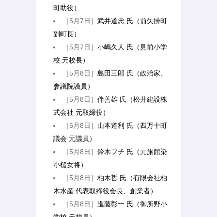
町助役）
［5月7日］
武井道忠 氏（前矢掛町
副町長）
［5月7日］
小嶋久人 氏（見前小学
校 元校長）
［5月8日］
島田三郎 氏（政治家、
参議院議員）
［5月8日］
伴善雄 氏（松井建設株
式会社 元取締役）
［5月8日］
山本道利 氏（四万十町
議会 元議員）
［5月8日］
鈴木フチ 氏（元旅館染
小槌女将）
［5月8日］
柏木哲 氏（有限会社柏
木水産 代表取締役会長、創業者）
［5月8日］
進藤彰一 氏（御所野小