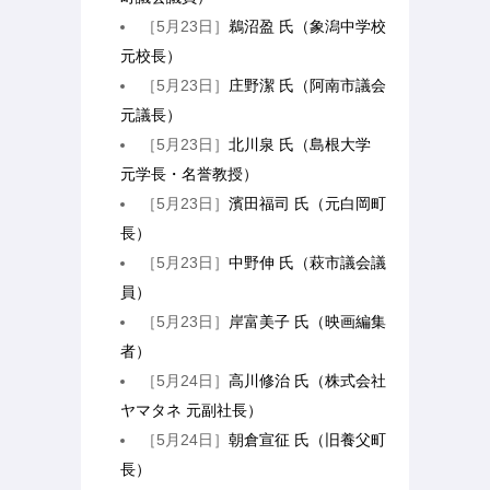
［5月23日］
鵜沼盈 氏（象潟中学校
元校長）
［5月23日］
庄野潔 氏（阿南市議会
元議長）
［5月23日］
北川泉 氏（島根大学
元学長・名誉教授）
［5月23日］
濱田福司 氏（元白岡町
長）
［5月23日］
中野伸 氏（萩市議会議
員）
［5月23日］
岸富美子 氏（映画編集
者）
［5月24日］
高川修治 氏（株式会社
ヤマタネ 元副社長）
［5月24日］
朝倉宣征 氏（旧養父町
長）