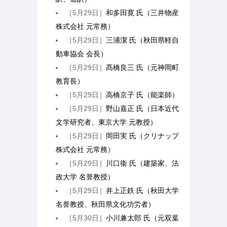
［5月29日］
和多田寛 氏（三井物産
株式会社 元常務）
［5月29日］
三浦潔 氏（秋田県軽自
動車協会 会長）
［5月29日］
髙橋良三 氏（元神岡町
教育長）
［5月29日］
高橋京子 氏（能楽師）
［5月29日］
野山嘉正 氏（日本近代
文学研究者、東京大学 元教授）
［5月29日］
岡田実 氏（クリナップ
株式会社 元常務）
［5月29日］
川口衞 氏（建築家、法
政大学 名誉教授）
［5月29日］
井上正鉄 氏（秋田大学
名誉教授、秋田県文化功労者）
［5月30日］
小川兼太郎 氏（元双葉