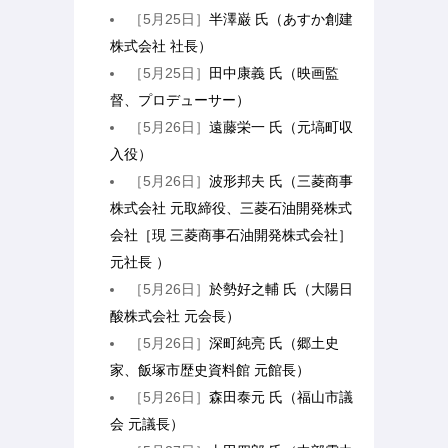
［5月25日］
半澤巌 氏（あすか創建
株式会社 社長）
［5月25日］
田中康義 氏（映画監
督、プロデューサー）
［5月26日］
遠藤栄一 氏（元塙町収
入役）
［5月26日］
波形邦夫 氏（三菱商事
株式会社 元取締役、三菱石油開発株式
会社［現 三菱商事石油開発株式会社］
元社長 ）
［5月26日］
於勢好之輔 氏（大陽日
酸株式会社 元会長）
［5月26日］
深町純亮 氏（郷土史
家、飯塚市歴史資料館 元館長）
［5月26日］
森田泰元 氏（福山市議
会 元議長）