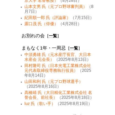
京大学 名誉教授）
（8月28日）
山本文男 氏（元プロ野球審判員）
（8
月7日）
紀田順一郎 氏（評論家）
（7月15日）
露口茂 氏（俳優）
（4月28日）
お別れの会
［
一覧
］
まもなく1年・一周忌
［
一覧
］
中須勇雄 氏（元水産庁長官、大日本
水産会 元会長）
（2025年8月13日）
田村隆司 氏（日本光電工業株式会社
元代表取締役専務執行役員）
（2025
年8月14日）
山田和利 氏（元プロ野球選手）
（2025年8月16日）
高橋靖 氏（大日精化工業株式会社 名
誉会長、前社長）
（2025年8月18日）
luz 氏（歌い手）
（2025年8月19日）