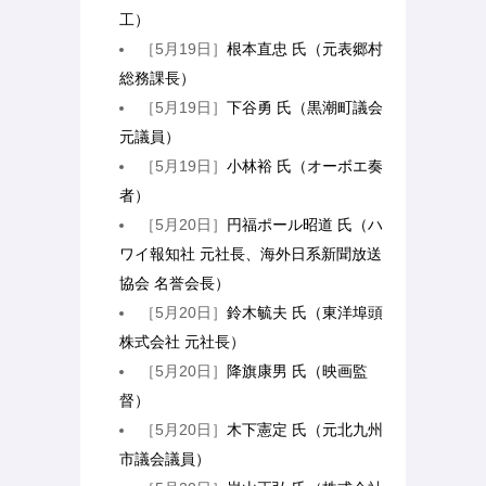
工）
［5月19日］
根本直忠 氏（元表郷村
総務課長）
［5月19日］
下谷勇 氏（黒潮町議会
元議員）
［5月19日］
小林裕 氏（オーボエ奏
者）
［5月20日］
円福ポール昭道 氏（ハ
ワイ報知社 元社長、海外日系新聞放送
協会 名誉会長）
［5月20日］
鈴木毓夫 氏（東洋埠頭
株式会社 元社長）
［5月20日］
降旗康男 氏（映画監
督）
［5月20日］
木下憲定 氏（元北九州
市議会議員）