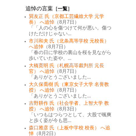
追悼の言葉
［
一覧
］
巽友正 氏（京都工芸繊維大学 元学
長） へ追悼
（8月7日）
「「人の心を傷つけて何が悪い。傷つ
けただけじゃない...
市川和夫 氏（北条高等学校 元校長）
へ追悼
（8月7日）
「春の日に学校の裏山を桜を見ながら
歩いていた姿や、...
大橋寛明 氏（札幌高等裁判所 元長
官） へ追悼
（8月7日）
「ありがとうございました...
大久保喬樹 氏（東京女子大学 名誉教
授） へ追悼
（8月7日）
「ありがとうございました...
吉野耕作 氏（社会学者、上智大学 教
授） へ追悼
（8月3日）
「いつもはつらつとして、大股で颯爽
と歩く姿が今も思...
森口雅彦 氏（上板中学校 校長） へ追
悼
（8月2日）