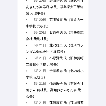
［5月20日］
岩山正弘 氏（株式会社
あきたや楽器店 会長、福島県大正琴連
盟 元理事長）
［5月20日］
荒明誠喜 氏（喜多方一
中学校 元校長）
［5月20日］
渡邊亮徳 氏（東映株式
会社 元副社長）
［5月21日］
北沢雄二 氏（理研コラ
ンダム株式会社 元取締役）
［5月21日］
小原賢哉 氏（旧和賀町
立藤根小学校 元校長）
［5月21日］
伊藤孝志 氏（北内越小
学校 元校長）
［5月21日］
仙頭政子 氏（有限会社
都まん 前社長、高知おかみさん会 元
会長）
［5月21日］
蓮沼義家 氏（茨城県警