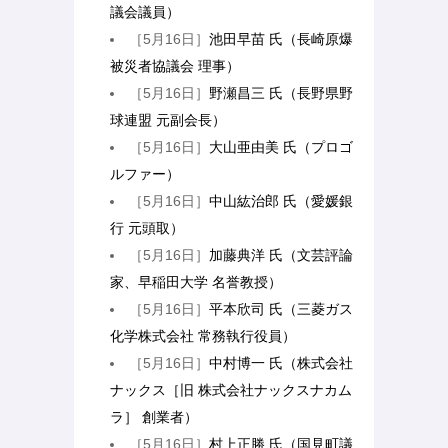
議会議員）
［5月16日］
池田早苗 氏（長崎原爆
被災者協議会 理事）
［5月16日］
野瀬昌三 氏（長野県野
球連盟 元副会長）
［5月16日］
大山亜由美 氏（プロゴ
ルファー）
［5月16日］
中山紘治郎 氏（愛媛銀
行 元頭取）
［5月16日］
加藤典洋 氏（文芸評論
家、早稲田大学 名誉教授）
［5月16日］
平本欣司 氏（三菱ガス
化学株式会社 常務執行役員）
［5月16日］
中村博一 氏（株式会社
ナックス［旧 株式会社ナックスナカム
ラ］ 創業者）
［5月16日］
村上正勝 氏（国見町議