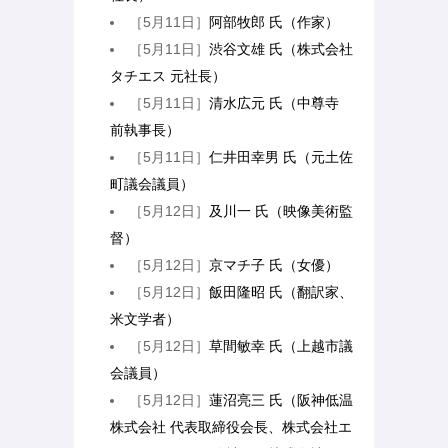
［5月11日］
阿部牧郎 氏（作家）
［5月11日］
渋谷文雄 氏（株式会社
タチエス 元社長）
［5月11日］
清水広元 氏（中尊寺
前執事長）
［5月11日］
仁井田幸男 氏（元土佐
町議会議員）
［5月12日］
及川一 氏（映像美術監
督）
［5月12日］
京マチ子 氏（女優）
［5月12日］
飯田隆昭 氏（翻訳家、
米文学者）
［5月12日］
草間敏幸 氏（上越市議
会議員）
［5月12日］
蓮沼亮三 氏（阪神低温
株式会社 代表取締役会長、株式会社エ