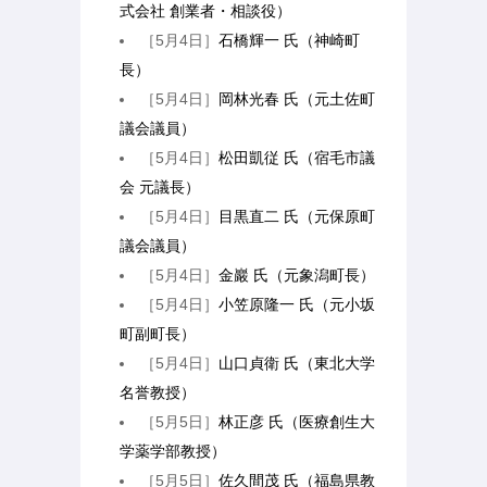
式会社 創業者・相談役）
［5月4日］
石橋輝一 氏（神崎町
長）
［5月4日］
岡林光春 氏（元土佐町
議会議員）
［5月4日］
松田凱従 氏（宿毛市議
会 元議長）
［5月4日］
目黒直二 氏（元保原町
議会議員）
［5月4日］
金巖 氏（元象潟町長）
［5月4日］
小笠原隆一 氏（元小坂
町副町長）
［5月4日］
山口貞衛 氏（東北大学
名誉教授）
［5月5日］
林正彦 氏（医療創生大
学薬学部教授）
［5月5日］
佐久間茂 氏（福島県教