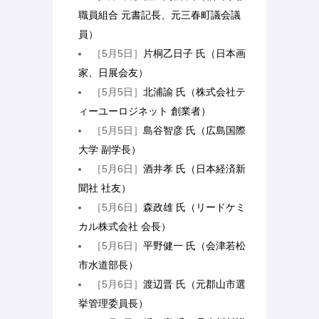
職員組合 元書記長、元三春町議会議
員）
［5月5日］
片桐乙日子 氏（日本画
家、日展会友）
［5月5日］
北浦諭 氏（株式会社テ
ィーユーロジネット 創業者）
［5月5日］
島谷智彦 氏（広島国際
大学 副学長）
［5月6日］
酒井孝 氏（日本経済新
聞社 社友）
［5月6日］
森政雄 氏（リードケミ
カル株式会社 会長）
［5月6日］
平野健一 氏（会津若松
市水道部長）
［5月6日］
渡辺晋 氏（元郡山市選
挙管理委員長）