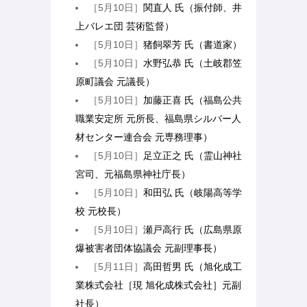
［5月10日］
関直人 氏（振付師、井
上バレエ団 芸術監督）
［5月10日］
猪飼翠芳 氏（書道家）
［5月10日］
水野弘恭 氏（土岐郡笠
原町議会 元議長）
［5月10日］
加藤正喜 氏（福島公共
職業安定所 元所長、福島県シルバー人
材センター連合会 元専務理事）
［5月10日］
足立正之 氏（霊山神社
宮司、元福島県神社庁長）
［5月10日］
和田弘 氏（岐陽高等学
校 元校長）
［5月10日］
瀬戸高行 氏（広島県原
爆被害者団体協議会 元副理事長）
［5月11日］
高田哲男 氏（旭化成工
業株式会社［現 旭化成株式会社］元副
社長）