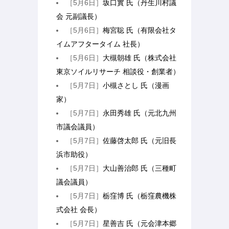
［5月6日］
坂口實 氏（丹生川村議
会 元副議長）
［5月6日］
梅宮聡 氏（有限会社タ
イムアフタータイム 社長）
［5月6日］
大槻朝雄 氏（株式会社
東京ソイルリサーチ 相談役・創業者）
［5月7日］
小槻さとし 氏（漫画
家）
［5月7日］
永田秀雄 氏（元北九州
市議会議員）
［5月7日］
佐藤啓太郎 氏（元旧長
浜市助役）
［5月7日］
大山善治郎 氏（三種町
議会議員）
［5月7日］
栃窪博 氏（栃窪農機株
式会社 会長）
［5月7日］
星善吉 氏（元会津本郷