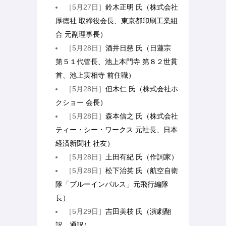
［5月27日］
鈴木正明 氏（株式会社
厚徳社 取締役会長、東京都印刷工業組
合 元副理事長）
［5月28日］
酒井日慈 氏（日蓮宗
第５１代管長、池上本門寺 第８２世貫
首、池上実相寺 前住職）
［5月28日］
但木仁 氏（株式会社ホ
クショー 会長）
［5月28日］
森本信之 氏（株式会社
ティー・シー・ワークス 元社長、日本
経済新聞社 社友）
［5月28日］
土田有紀 氏（作詞家）
［5月28日］
松下治英 氏（航空自衛
隊「ブルーインパルス」元飛行編隊
長）
［5月29日］
吉田美枝 氏（演劇翻
訳、通訳）