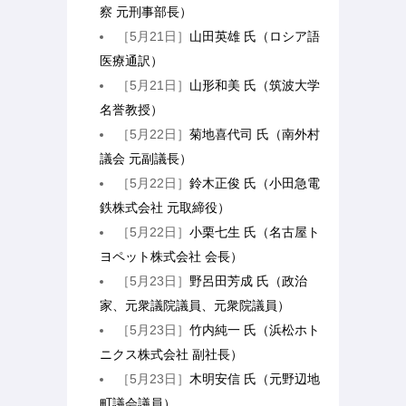
察 元刑事部長）
［5月21日］
山田英雄 氏（ロシア語
医療通訳）
［5月21日］
山形和美 氏（筑波大学
名誉教授）
［5月22日］
菊地喜代司 氏（南外村
議会 元副議長）
［5月22日］
鈴木正俊 氏（小田急電
鉄株式会社 元取締役）
［5月22日］
小栗七生 氏（名古屋ト
ヨペット株式会社 会長）
［5月23日］
野呂田芳成 氏（政治
家、元衆議院議員、元衆院議員）
［5月23日］
竹内純一 氏（浜松ホト
ニクス株式会社 副社長）
［5月23日］
木明安信 氏（元野辺地
町議会議員）