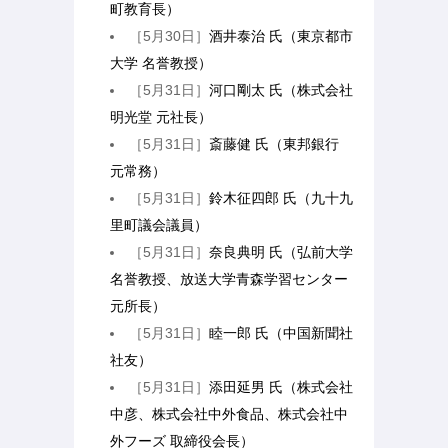
町教育長）
［5月30日］
酒井泰治 氏（東京都市
大学 名誉教授）
［5月31日］
河口剛太 氏（株式会社
明光堂 元社長）
［5月31日］
斎藤健 氏（東邦銀行
元常務）
［5月31日］
鈴木征四郎 氏（九十九
里町議会議員）
［5月31日］
奈良典明 氏（弘前大学
名誉教授、放送大学青森学習センター
元所長）
［5月31日］
睦一郎 氏（中国新聞社
社友）
［5月31日］
添田延男 氏（株式会社
中彦、株式会社中外食品、株式会社中
外フーズ 取締役会長）