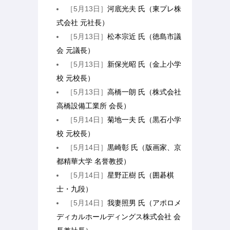
［5月13日］
河底光夫 氏（東プレ株
式会社 元社長）
［5月13日］
松本宗近 氏（徳島市議
会 元議長）
［5月13日］
新保光昭 氏（金上小学
校 元校長）
［5月13日］
高橋一朗 氏（株式会社
高橋設備工業所 会長）
［5月14日］
菊地一夫 氏（黒石小学
校 元校長）
［5月14日］
黒崎彰 氏（版画家、京
都精華大学 名誉教授）
［5月14日］
星野正樹 氏（囲碁棋
士・九段）
［5月14日］
我妻照男 氏（アポロメ
ディカルホールディングス株式会社 会