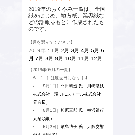
2019年のおくやみ一覧は、全国
紙をはじめ、地方紙、業界紙な
どの訃報をもとに作成されたも
のです。
【月を選んでください】
2019年：
1月
2月
3月
4月
5月
6
月
7月
8月
9月
10月
11月
12月
【2019年05月の一覧】
※ ［ ］は逝去日になります
［5月1日］
門田研造 氏（川崎製鉄
株式会社［現 JFEスチール株式会社］
元会長）
［5月1日］
相原三郎 氏（横浜銀行
元副頭取）
［5月2日］
敷島博子 氏（大阪交響
楽団 創設者）