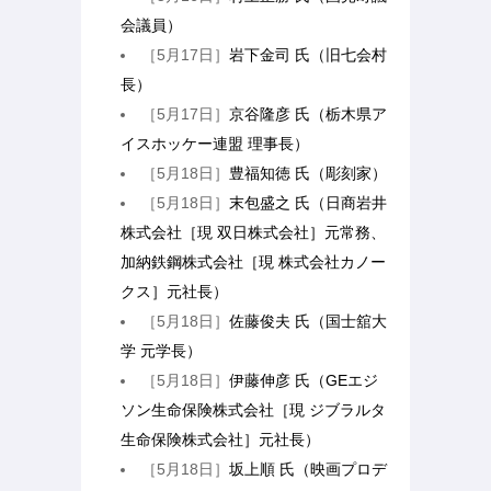
会議員）
［5月17日］
岩下金司 氏（旧七会村
長）
［5月17日］
京谷隆彦 氏（栃木県ア
イスホッケー連盟 理事長）
［5月18日］
豊福知徳 氏（彫刻家）
［5月18日］
末包盛之 氏（日商岩井
株式会社［現 双日株式会社］元常務、
加納鉄鋼株式会社［現 株式会社カノー
クス］元社長）
［5月18日］
佐藤俊夫 氏（国士舘大
学 元学長）
［5月18日］
伊藤伸彦 氏（GEエジ
ソン生命保険株式会社［現 ジブラルタ
生命保険株式会社］元社長）
［5月18日］
坂上順 氏（映画プロデ