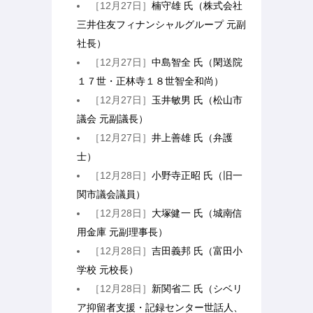
［12月27日］
楠守雄 氏（株式会社
三井住友フィナンシャルグループ 元副
社長）
［12月27日］
中島智全 氏（閑送院
１７世・正林寺１８世智全和尚）
［12月27日］
玉井敏男 氏（松山市
議会 元副議長）
［12月27日］
井上善雄 氏（弁護
士）
［12月28日］
小野寺正昭 氏（旧一
関市議会議員）
［12月28日］
大塚健一 氏（城南信
用金庫 元副理事長）
［12月28日］
吉田義邦 氏（富田小
学校 元校長）
［12月28日］
新関省二 氏（シベリ
ア抑留者支援・記録センター世話人、