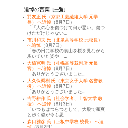
追悼の言葉
［
一覧
］
巽友正 氏（京都工芸繊維大学 元学
長） へ追悼
（8月7日）
「「人の心を傷つけて何が悪い。傷つ
けただけじゃない...
市川和夫 氏（北条高等学校 元校長）
へ追悼
（8月7日）
「春の日に学校の裏山を桜を見ながら
歩いていた姿や、...
大橋寛明 氏（札幌高等裁判所 元長
官） へ追悼
（8月7日）
「ありがとうございました...
大久保喬樹 氏（東京女子大学 名誉教
授） へ追悼
（8月7日）
「ありがとうございました...
吉野耕作 氏（社会学者、上智大学 教
授） へ追悼
（8月3日）
「いつもはつらつとして、大股で颯爽
と歩く姿が今も思...
森口雅彦 氏（上板中学校 校長） へ追
悼
（8月2日）