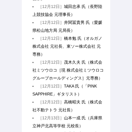
［12月12日］
城田忠承 氏（長野陸
上競技協会 元理事長）
［12月12日］
井関冨貴男 氏（愛媛
県松山地方局 元局長）
［12月12日］
橋本勉 氏（オルガノ
株式会社 元社長、東ソー株式会社 元
専務）
［12月12日］
茂木久夫 氏（株式会
社ミツウロコ［現 株式会社ミツウロコ
グループホールディングス］元専務）
［12月12日］
TAKA 氏（「PINK
SAPPHIRE」ギタリスト）
［12月12日］
高橋昭夫 氏（株式会
社不動テトラ 元社長）
［12月13日］
山本一成 氏（兵庫県
立神戸北高等学校 元校長）