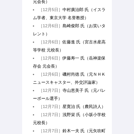
元会長）
［12月5日］
中村廣治郎 氏（イスラ
ム学者、東京大学 名誉教授）
［12月6日］
島崎俊郎 氏（お笑いタ
レント）
［12月6日］
佐藤進 氏（宮古水産高
等学校 元校長）
［12月6日］
伊藤寿一 氏（岳神楽保
存会 元会長）
［12月6日］
磯村尚徳 氏（元ＮＨＫ
ニュースキャスター、外交評論家）
［12月7日］
寺山恵美子 氏（元バレ
ーボール選手）
［12月7日］
星寛治 氏（農民詩人）
［12月7日］
浅野栄 氏（小坂小学校
元校長）
［12月7日］
鈴木一夫 氏（元矢吹町