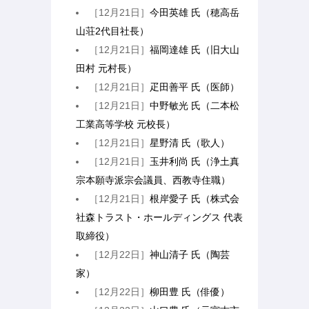
［12月21日］
今田英雄 氏（穂高岳
山荘2代目社長）
［12月21日］
福岡達雄 氏（旧大山
田村 元村長）
［12月21日］
疋田善平 氏（医師）
［12月21日］
中野敏光 氏（二本松
工業高等学校 元校長）
［12月21日］
星野清 氏（歌人）
［12月21日］
玉井利尚 氏（浄土真
宗本願寺派宗会議員、西教寺住職）
［12月21日］
根岸愛子 氏（株式会
社森トラスト・ホールディングス 代表
取締役）
［12月22日］
神山清子 氏（陶芸
家）
［12月22日］
柳田豊 氏（俳優）