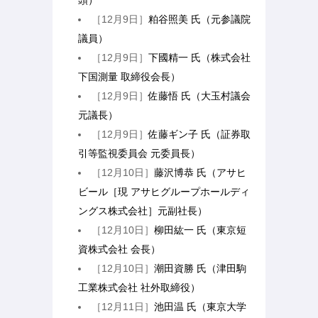
頭）
［12月9日］
粕谷照美 氏（元参議院
議員）
［12月9日］
下國精一 氏（株式会社
下国測量 取締役会長）
［12月9日］
佐藤悟 氏（大玉村議会
元議長）
［12月9日］
佐藤ギン子 氏（証券取
引等監視委員会 元委員長）
［12月10日］
藤沢博恭 氏（アサヒ
ビール［現 アサヒグループホールディ
ングス株式会社］元副社長）
［12月10日］
柳田紘一 氏（東京短
資株式会社 会長）
［12月10日］
潮田資勝 氏（津田駒
工業株式会社 社外取締役）
［12月11日］
池田温 氏（東京大学