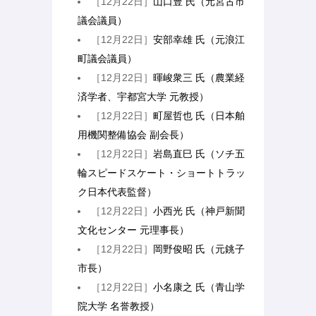
［12月22日］
山口豊 氏（元宮古市
議会議員）
［12月22日］
安部幸雄 氏（元浪江
町議会議員）
［12月22日］
暉峻衆三 氏（農業経
済学者、宇都宮大学 元教授）
［12月22日］
町屋哲也 氏（日本舶
用機関整備協会 副会長）
［12月22日］
岩島直巳 氏（ソチ五
輪スピードスケート・ショートトラッ
ク日本代表監督）
［12月22日］
小西光 氏（神戸新聞
文化センター 元理事長）
［12月22日］
岡野俊昭 氏（元銚子
市長）
［12月22日］
小名康之 氏（青山学
院大学 名誉教授）