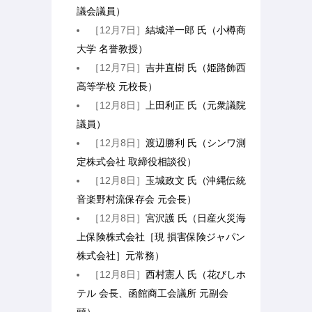
議会議員）
［12月7日］
結城洋一郎 氏（小樽商
大学 名誉教授）
［12月7日］
吉井直樹 氏（姫路飾西
高等学校 元校長）
［12月8日］
上田利正 氏（元衆議院
議員）
［12月8日］
渡辺勝利 氏（シンワ測
定株式会社 取締役相談役）
［12月8日］
玉城政文 氏（沖縄伝統
音楽野村流保存会 元会長）
［12月8日］
宮沢護 氏（日産火災海
上保険株式会社［現 損害保険ジャパン
株式会社］元常務）
［12月8日］
西村憲人 氏（花びしホ
テル 会長、函館商工会議所 元副会