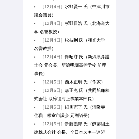
［12月4日］
水野賢一 氏（中津川市
議会議員）
［12月4日］
杉野目浩 氏（北海道大
学 名誉教授）
［12月4日］
松枝到 氏（和光大学
名誉教授）
［12月4日］
伴昭彦 氏（新潟県弁護
士会 元会長、新潟明訓高等学校 前理
事長）
［12月5日］
西木正明 氏（作家）
［12月5日］
森正克 氏（共同船舶株
式会社 取締役海上事業本部長）
［12月5日］
細川憲了 氏（清隆寺
住職、根室市議会 元副議長）
［12月5日］
伊藤義郎 氏（伊藤組土
建株式会社 会長、全日本スキー連盟