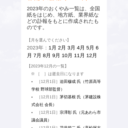
2023年のおくやみ一覧は、全国
紙をはじめ、地方紙、業界紙な
どの訃報をもとに作成されたも
のです。
【月を選んでください】
2023年：
1月
2月
3月
4月
5月
6
月
7月
8月
9月
10月
11月
12月
【2023年12月の一覧】
※ ［ ］は逝去日になります
［12月1日］
迫田穆成 氏（竹原高等
学校 野球部監督）
［12月1日］
茅切基根 氏（茅建設株
式会社 会長）
［12月1日］
宗澤彰 氏（元あわら市
議会議員）
［12月1日］
花井節二 氏（高松塚古