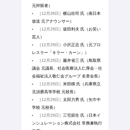
元抑留者）
［12月28日］
横山欣司 氏（南日本
放送 元アナウンサー）
［12月29日］
坂田利夫 氏（お笑い
芸人）
［12月29日］
小沢正志 氏（元プロ
レスラー「キラー・カーン」）
［12月29日］
藤井省三 氏（鳥取県
議会 元議長、社会医療法人仁厚会・社
会福祉法人敬仁会グループ 名誉会長）
［12月29日］
米田穣 氏（兵庫県立
北須磨高等学校 元校長）
［12月29日］
太田力男 氏（矢巾中
学校 元校長）
［12月29日］
三宅節生 氏（日本イ
ンシュレーション株式会社 常務兼執行