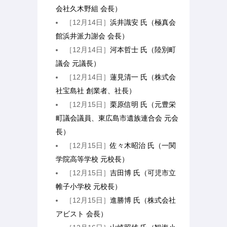
会社久木野組 会長）
［12月14日］
浜井識安 氏（極真会
館浜井派力謝会 会長）
［12月14日］
河本哲士 氏（陸別町
議会 元議長）
［12月14日］
蓮見清一 氏（株式会
社宝島社 創業者、社長）
［12月15日］
栗原信明 氏（元豊栄
町議会議員、東広島市遺族連合会 元会
長）
［12月15日］
佐々木昭治 氏（一関
学院高等学校 元校長）
［12月15日］
吉田博 氏（可児市立
帷子小学校 元校長）
［12月15日］
進勝博 氏（株式会社
アビスト 会長）