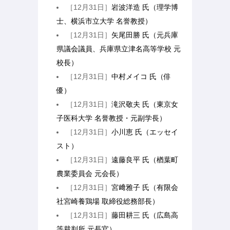
［12月31日］
岩波洋造 氏（理学博
士、横浜市立大学 名誉教授）
［12月31日］
矢尾田勝 氏（元兵庫
県議会議員、兵庫県立津名高等学校 元
校長）
［12月31日］
中村メイコ 氏（俳
優）
［12月31日］
滝沢敬夫 氏（東京女
子医科大学 名誉教授・元副学長）
［12月31日］
小川恵 氏（エッセイ
スト）
［12月31日］
遠藤良平 氏（楢葉町
農業委員会 元会長）
［12月31日］
宮﨑雅子 氏（有限会
社宮崎養鶏場 取締役総務部長）
［12月31日］
藤田耕三 氏（広島高
等裁判所 元長官）