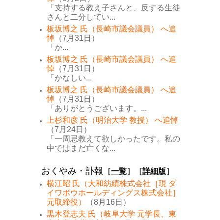
「支持する教え子さんと、反する生徒
さんと二分してい...
板坂博之 氏（長崎市議会議員） へ追
悼
（7月31日）
「か...
板坂博之 氏（長崎市議会議員） へ追
悼
（7月31日）
「かなしい...
板坂博之 氏（長崎市議会議員） へ追
悼
（7月31日）
「ありがとうございます。...
上杉和彦 氏（明治大学 教授） へ追悼
（7月24日）
「一周忌教えて欲しかったです。私の
中ではまだ亡くな...
おくやみ・訃報
［
一覧
］［
詳細版
］
横江昭 氏（大和紡績株式会社［現 ダ
イワボウホールディングス株式会社］
元取締役）
（8月16日）
黒木登志夫 氏（岐阜大学 元学長、東