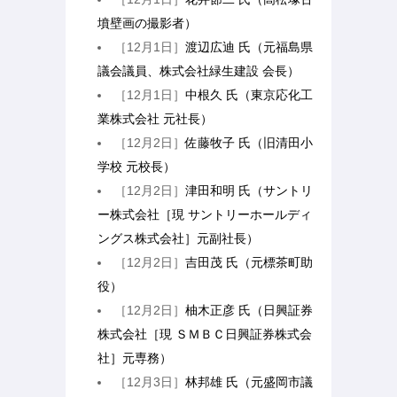
墳壁画の撮影者）
［12月1日］
渡辺広迪 氏（元福島県
議会議員、株式会社緑生建設 会長）
［12月1日］
中根久 氏（東京応化工
業株式会社 元社長）
［12月2日］
佐藤牧子 氏（旧清田小
学校 元校長）
［12月2日］
津田和明 氏（サントリ
ー株式会社［現 サントリーホールディ
ングス株式会社］元副社長）
［12月2日］
吉田茂 氏（元標茶町助
役）
［12月2日］
柚木正彦 氏（日興証券
株式会社［現 ＳＭＢＣ日興証券株式会
社］元専務）
［12月3日］
林邦雄 氏（元盛岡市議