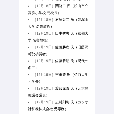
［12月18日］
関健二 氏（松山市立
高浜小学校 元校長）
［12月18日］
石塚栄二 氏（帝塚山
大学 名誉教授）
［12月19日］
田中秀夫 氏（京都大
学 名誉教授）
［12月19日］
佐藤勝次 氏（旧藤沢
町勢功労者）
［12月19日］
佐藤養助 氏（現代の
名工）
［12月19日］
吉田豊 氏（弘前大学
元学長）
［12月19日］
渡辺充泰 氏（元大豊
町議会議員）
［12月19日］
志村則彰 氏（カシオ
計算機株式会社 元専務）