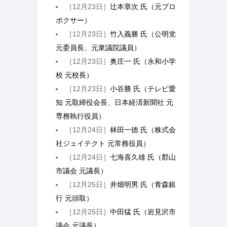
［12月23日］
辻本章次 氏（元プロ
ボクサー）
［12月23日］
竹入義勝 氏（公明党
元委員長、元衆議院議員）
［12月23日］
奥庄一 氏（永和小学
校 元校長）
［12月23日］
小谷勝 氏（テレビ愛
知 元取締役会長、日本経済新聞社 元
専務執行役員）
［12月24日］
林田一徳 氏（株式会
社ジェイテクト 元常務役員）
［12月24日］
七海喜久雄 氏（郡山
市議会 元議長）
［12月25日］
井畑明男 氏（青森銀
行 元頭取）
［12月25日］
中田猛 氏（岩見沢市
議会 元議長）