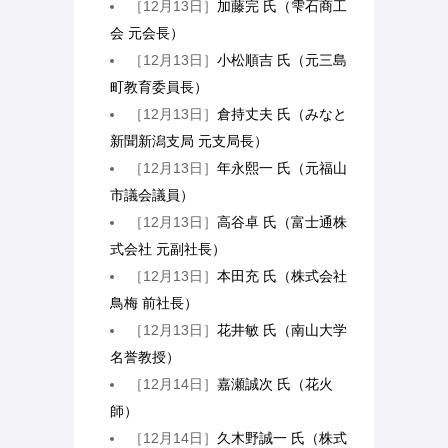
［12月13日］
加藤完 氏（雫石商工
会 元会長）
［12月13日］
小松順吉 氏（元三島
町教育委員長）
［12月13日］
倉持丈夫 氏（みなと
新聞新潟支局 元支局長）
［12月13日］
年永熙一 氏（元福山
市議会議員）
［12月13日］
高谷卓 氏（富士通株
式会社 元副社長）
［12月13日］
本田充 氏（株式会社
鳥梅 前社長）
［12月13日］
花井敏 氏（南山大学
名誉教授）
［12月14日］
嘉瀬誠次 氏（花火
師）
［12月14日］
久木野誠一 氏（株式