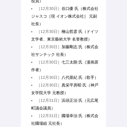
役員）
［12月30日］
谷口優 氏（株式会社
ジャスコ［現 イオン株式会社］ 元副
社長）
［12月30日］
檜山哲彦 氏（ドイツ
文学者、東京藝術大学 名誉教授）
［12月30日］
加藤剛志 氏（株式会
社サンテック 社長）
［12月30日］
七三太朗 氏（漫画原
作者）
［12月30日］
八代亜紀 氏（歌手）
［12月30日］
真栄平房昭 氏（神戸
女学院大学 元教授）
［12月31日］
浜頭正治 氏（元広尾
町議会議員）
［12月31日］
國場幸治 氏（株式会
社國場組 元社長）