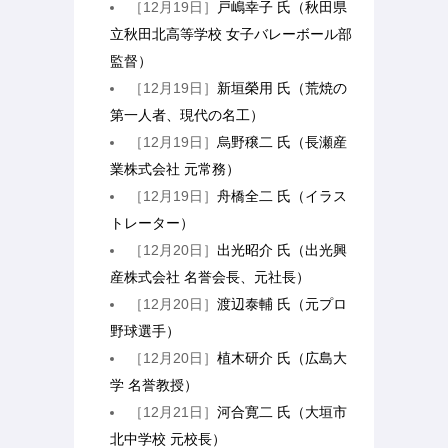
［12月19日］
戸嶋幸子 氏（秋田県
立秋田北高等学校 女子バレーボール部
監督）
［12月19日］
新垣榮用 氏（荒焼の
第一人者、現代の名工）
［12月19日］
烏野穣二 氏（長瀬産
業株式会社 元常務）
［12月19日］
舟橋全二 氏（イラス
トレーター）
［12月20日］
出光昭介 氏（出光興
産株式会社 名誉会長、元社長）
［12月20日］
渡辺泰輔 氏（元プロ
野球選手）
［12月20日］
植木研介 氏（広島大
学 名誉教授）
［12月21日］
河合寛二 氏（大垣市
北中学校 元校長）