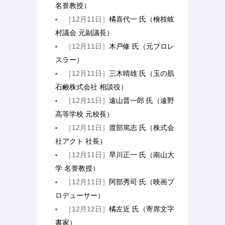
名誉教授）
［12月11日］
橘喜代一 氏（檜枝岐
村議会 元副議長）
［12月11日］
木戸修 氏（元プロレ
スラー）
［12月11日］
三木晴雄 氏（玉の肌
石鹸株式会社 相談役）
［12月11日］
遠山晋一郎 氏（遠野
高等学校 元校長）
［12月11日］
渡部篤志 氏（株式会
社アクト 社長）
［12月11日］
早川正一 氏（南山大
学 名誉教授）
［12月11日］
阿部秀司 氏（映画プ
ロデューサー）
［12月12日］
橘左近 氏（寄席文字
書家）