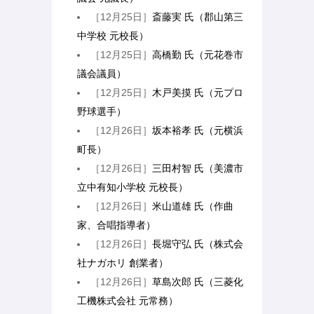
［12月25日］
斎藤実 氏（郡山第三
中学校 元校長）
［12月25日］
高橋勤 氏（元花巻市
議会議員）
［12月25日］
木戸美摸 氏（元プロ
野球選手）
［12月26日］
坂本裕孝 氏（元横浜
町長）
［12月26日］
三田村智 氏（美濃市
立中有知小学校 元校長）
［12月26日］
米山道雄 氏（作曲
家、合唱指導者）
［12月26日］
長堀守弘 氏（株式会
社ナガホリ 創業者）
［12月26日］
草島次郎 氏（三菱化
工機株式会社 元常務）