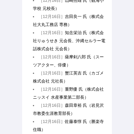
［12月16日］
山崎照雄 氏（観海小
学校 元校長）
［12月16日］
吉田良一 氏（株式会
社大丸工務店 専務）
［12月16日］
知念栄治 氏（株式会
社りゅうせき 元会長、沖縄セルラー電
話株式会社 元会長）
［12月16日］
薩摩剣八郎 氏（スー
ツアクター、俳優）
［12月16日］
蟹江英吉 氏（カゴメ
株式会社 元社長）
［12月16日］
重野優 氏（株式会社
ニッスイ 水産事業第二部長）
［12月16日］
森田章裕 氏（岩見沢
市教委生涯教育部長）
［12月16日］
佐藤泰惇 氏（勝楽寺
住職）