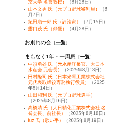
京大学 名誉教授）
（8月28日）
山本文男 氏（元プロ野球審判員）
（8
月7日）
紀田順一郎 氏（評論家）
（7月15日）
露口茂 氏（俳優）
（4月28日）
お別れの会
［
一覧
］
まもなく1年・一周忌
［
一覧
］
中須勇雄 氏（元水産庁長官、大日本
水産会 元会長）
（2025年8月13日）
田村隆司 氏（日本光電工業株式会社
元代表取締役専務執行役員）
（2025
年8月14日）
山田和利 氏（元プロ野球選手）
（2025年8月16日）
高橋靖 氏（大日精化工業株式会社 名
誉会長、前社長）
（2025年8月18日）
luz 氏（歌い手）
（2025年8月19日）