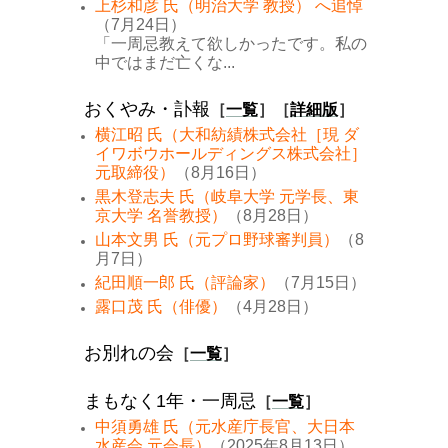
上杉和彦 氏（明治大学 教授） へ追悼
（7月24日）
「一周忌教えて欲しかったです。私の
中ではまだ亡くな...
おくやみ・訃報
［
一覧
］［
詳細版
］
横江昭 氏（大和紡績株式会社［現 ダ
イワボウホールディングス株式会社］
元取締役）
（8月16日）
黒木登志夫 氏（岐阜大学 元学長、東
京大学 名誉教授）
（8月28日）
山本文男 氏（元プロ野球審判員）
（8
月7日）
紀田順一郎 氏（評論家）
（7月15日）
露口茂 氏（俳優）
（4月28日）
お別れの会
［
一覧
］
まもなく1年・一周忌
［
一覧
］
中須勇雄 氏（元水産庁長官、大日本
水産会 元会長）
（2025年8月13日）