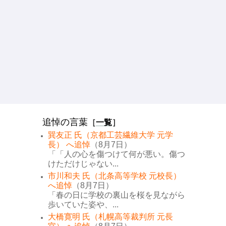
追悼の言葉
［
一覧
］
巽友正 氏（京都工芸繊維大学 元学
長） へ追悼
（8月7日）
「「人の心を傷つけて何が悪い。傷つ
けただけじゃない...
市川和夫 氏（北条高等学校 元校長）
へ追悼
（8月7日）
「春の日に学校の裏山を桜を見ながら
歩いていた姿や、...
大橋寛明 氏（札幌高等裁判所 元長