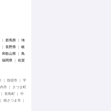
｜
群馬県
｜
埼
｜
長野県
｜
岐
｜
和歌山県
｜
鳥
｜
福岡県
｜
佐賀
 ｜ 指宿市 ｜ 宇
川内市 ｜ さつま町
｜ 長島町 ｜ 中
 ｜ 南さつま市 ｜