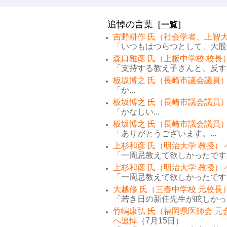
追悼の言葉
［
一覧
］
吉野耕作 氏（社会学者、上智大
「いつもはつらつとして、大股で
森口雅彦 氏（上板中学校 校長
「支持する教え子さんと、反する
板坂博之 氏（長崎市議会議員）
「か...
板坂博之 氏（長崎市議会議員）
「かなしい...
板坂博之 氏（長崎市議会議員）
「ありがとうございます。...
上杉和彦 氏（明治大学 教授）
「一周忌教えて欲しかったです。
上杉和彦 氏（明治大学 教授）
「一周忌教えて欲しかったです。
大越修 氏（三春中学校 元校長
「若き日の新任先生が眩しかった
竹嶋康弘 氏（福岡県医師会 元
へ追悼
（7月15日）