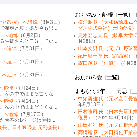
おくやみ・訃報
［
一覧
］
学 教授） へ追悼
（8月3日）
横江昭 氏（大和紡績株式
颯爽と歩く姿が今も思...
グス株式会社］元取締役）
） へ追悼
（8月2日）
黒木登志夫 氏（岐阜大学 
生徒さんと二分してい...
月28日）
 へ追悼
（7月31日）
山本文男 氏（元プロ野球
紀田順一郎 氏（評論家）
（
 へ追悼
（7月31日）
露口茂 氏（俳優）
（4月2
 へ追悼
（7月31日）
お別れの会
［
一覧
］
 へ追悼
（7月24日）
まもなく1年・一周忌
［
一
私の中ではまだ亡くな...
中須勇雄 氏（元水産庁長
 へ追悼
（7月24日）
年8月13日）
私の中ではまだ亡くな...
田村隆司 氏（日本光電工
） へ追悼
（7月17日）
役員）
（2025年8月14日）
青春の1ページは宝物...
山田和利 氏（元プロ野球
会長、日本医師会 元副会長）
高橋靖 氏（大日精化工業