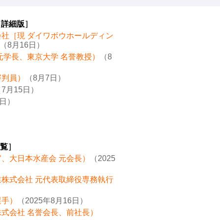
［
詳細版
］
会社［現 ダイワボウホールディン
（8月16日）
元学長、東京大学 名誉教授）
（8
審判員）
（8月7日）
7月15日）
8日）
覧
］
官、大日本水産会 元会長）
（2025
業株式会社 元代表取締役専務執行
選手）
（2025年8月16日）
株式会社 名誉会長、前社長）