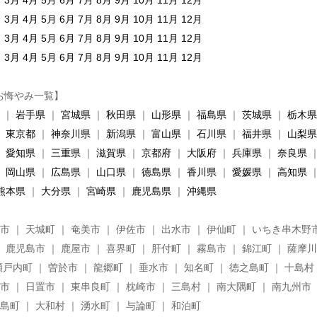
月
3月
4月
5月
6月
7月
8月
9月
10月
11月
12月
月
3月
4月
5月
6月
7月
8月
9月
10月
11月
12月
月
3月
4月
5月
6月
7月
8月
9月
10月
11月
12月
月
3月
4月
5月
6月
7月
8月
9月
10月
11月
12月
お悔やみ一覧】
｜
岩手県
｜
宮城県
｜
秋田県
｜
山形県
｜
福島県
｜
茨城県
｜
栃木県
｜
東京都
｜
神奈川県
｜
新潟県
｜
富山県
｜
石川県
｜
福井県
｜
山梨県
｜
愛知県
｜
三重県
｜
滋賀県
｜
京都府
｜
大阪府
｜
兵庫県
｜
奈良県
｜
岡山県
｜
広島県
｜
山口県
｜
徳島県
｜
香川県
｜
愛媛県
｜
高知県
熊本県
｜
大分県
｜
宮崎県
｜
鹿児島県
｜
沖縄県
市 ｜ 天城町 ｜ 奄美市 ｜ 伊佐市 ｜ 出水市 ｜ 伊仙町 ｜ いちき串木野市
｜ 鹿児島市 ｜ 鹿屋市 ｜ 喜界町 ｜ 肝付町 ｜ 霧島市 ｜ 錦江町 ｜ 薩摩
瀬戸内町 ｜ 曽於市 ｜ 龍郷町 ｜ 垂水市 ｜ 知名町 ｜ 徳之島町 ｜ 十島村 
市 ｜ 日置市 ｜ 東串良町 ｜ 枕崎市 ｜ 三島村 ｜ 南大隅町 ｜ 南九州市
島町 ｜ 大和村 ｜ 湧水町 ｜ 与論町 ｜ 和泊町