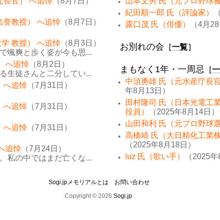
元長官） へ追悼
（8月7日）
山本文男 氏（元プロ野球
紀田順一郎 氏（評論家）
（
名誉教授） へ追悼
（8月7日）
露口茂 氏（俳優）
（4月2
学 教授） へ追悼
（8月3日）
お別れの会
［
一覧
］
颯爽と歩く姿が今も思...
） へ追悼
（8月2日）
まもなく1年・一周忌
［
一
生徒さんと二分してい...
中須勇雄 氏（元水産庁長
 へ追悼
（7月31日）
年8月13日）
田村隆司 氏（日本光電工
 へ追悼
（7月31日）
役員）
（2025年8月14日）
山田和利 氏（元プロ野球
 へ追悼
（7月31日）
高橋靖 氏（大日精化工業
（2025年8月18日）
 へ追悼
（7月24日）
luz 氏（歌い手）
（2025年
私の中ではまだ亡くな...
Sogi.jpメモリアルとは
お問い合わせ
Copyright © 2026
Sogi.jp