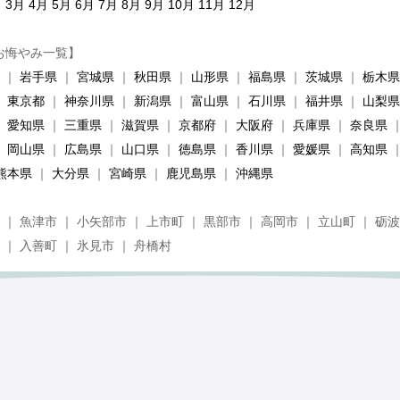
月
3月
4月
5月
6月
7月
8月
9月
10月
11月
12月
お悔やみ一覧】
｜
岩手県
｜
宮城県
｜
秋田県
｜
山形県
｜
福島県
｜
茨城県
｜
栃木県
｜
東京都
｜
神奈川県
｜
新潟県
｜
富山県
｜
石川県
｜
福井県
｜
山梨県
｜
愛知県
｜
三重県
｜
滋賀県
｜
京都府
｜
大阪府
｜
兵庫県
｜
奈良県
｜
岡山県
｜
広島県
｜
山口県
｜
徳島県
｜
香川県
｜
愛媛県
｜
高知県
熊本県
｜
大分県
｜
宮崎県
｜
鹿児島県
｜
沖縄県
 ｜ 魚津市 ｜ 小矢部市 ｜ 上市町 ｜ 黒部市 ｜ 高岡市 ｜ 立山町 ｜ 砺波
 ｜ 入善町 ｜ 氷見市 ｜ 舟橋村