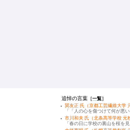
追悼の言葉
［
一覧
］
巽友正 氏（京都工芸繊維大学 
「「人の心を傷つけて何が悪い。
市川和夫 氏（北条高等学校 元
「春の日に学校の裏山を桜を見な