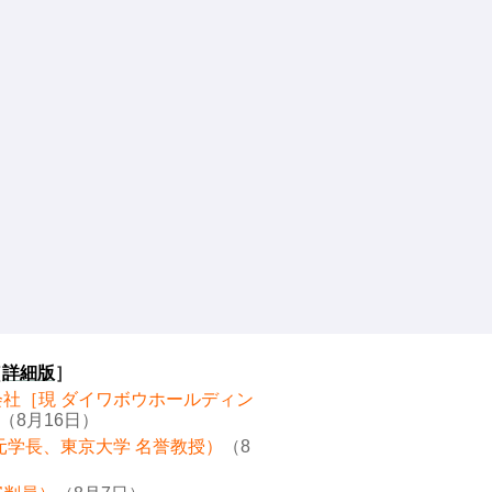
［
詳細版
］
会社［現 ダイワボウホールディン
（8月16日）
元学長、東京大学 名誉教授）
（8