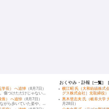
おくやみ・訃報
［
一覧
］
元学長） へ追悼
（8月7日）
横江昭 氏（大和紡績株式
傷つけただけじゃない...
グス株式会社］元取締役）
校長） へ追悼
（8月7日）
黒木登志夫 氏（岐阜大学 
がら歩いていた姿や、...
月28日）