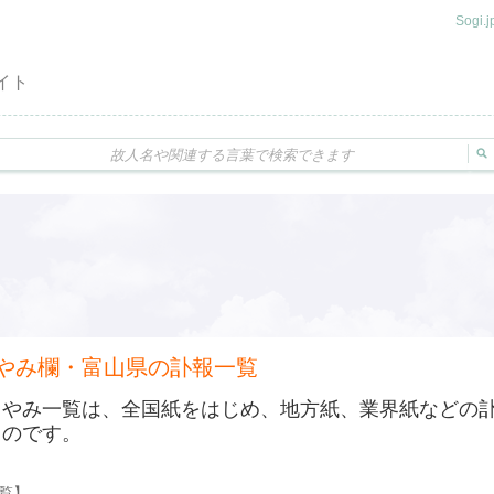
Sogi
イト
やみ欄・富山県の訃報一覧
くやみ一覧は、全国紙をはじめ、地方紙、業界紙などの
ものです。
一覧】