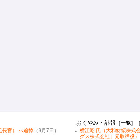
おくやみ・訃報
［
一覧
］
元長官） へ追悼
（8月7日）
横江昭 氏（大和紡績株式
グス株式会社］元取締役）