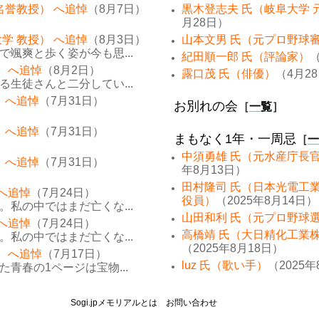
名誉教授） へ追悼
（8月7日）
黒木登志夫 氏（岐阜大学 
月28日）
学 教授） へ追悼
（8月3日）
山本文男 氏（元プロ野球
颯爽と歩く姿が今も思...
紀田順一郎 氏（評論家）
（
） へ追悼
（8月2日）
露口茂 氏（俳優）
（4月2
生徒さんと二分してい...
 へ追悼
（7月31日）
お別れの会
［
一覧
］
 へ追悼
（7月31日）
まもなく1年・一周忌
［
一
中須勇雄 氏（元水産庁長
 へ追悼
（7月31日）
年8月13日）
田村隆司 氏（日本光電工
 へ追悼
（7月24日）
役員）
（2025年8月14日）
私の中ではまだ亡くな...
山田和利 氏（元プロ野球
 へ追悼
（7月24日）
高橋靖 氏（大日精化工業
私の中ではまだ亡くな...
（2025年8月18日）
） へ追悼
（7月17日）
luz 氏（歌い手）
（2025年
青春の1ページは宝物...
Sogi.jpメモリアルとは
お問い合わせ