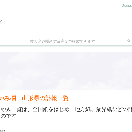
Sogi
イト
やみ欄・山形県の訃報一覧
くやみ一覧は、全国紙をはじめ、地方紙、業界紙などの
ものです。
一覧】