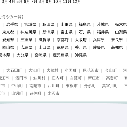
月
3月
4月
5月
6月
7月
8月
9月
10月
11月
12月
お悔やみ一覧】
｜
岩手県
｜
宮城県
｜
秋田県
｜
山形県
｜
福島県
｜
茨城県
｜
栃木県
｜
東京都
｜
神奈川県
｜
新潟県
｜
富山県
｜
石川県
｜
福井県
｜
山梨県
｜
愛知県
｜
三重県
｜
滋賀県
｜
京都府
｜
大阪府
｜
兵庫県
｜
奈良県
｜
岡山県
｜
広島県
｜
山口県
｜
徳島県
｜
香川県
｜
愛媛県
｜
高知県
熊本県
｜
大分県
｜
宮崎県
｜
鹿児島県
｜
沖縄県
 ｜ 大石田町 ｜ 大江町 ｜ 大蔵村 ｜ 小国町 ｜ 尾花沢市 ｜ 金山町 ｜ 
河江市 ｜ 酒田市 ｜ 鮭川村 ｜ 庄内町 ｜ 白鷹町 ｜ 新庄市 ｜ 高畠町 ｜ 
井市 ｜ 中山町 ｜ 南陽市 ｜ 西川町 ｜ 東根市 ｜ 舟形町 ｜ 真室川町 ｜ 
形市 ｜ 山辺町 ｜ 遊佐町 ｜ 米沢市