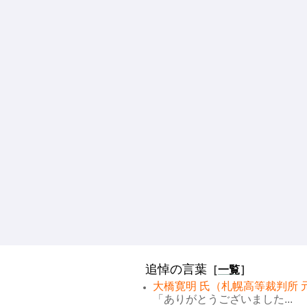
追悼の言葉
［
一覧
］
大橋寛明 氏（札幌高等裁判所 
「ありがとうございました...