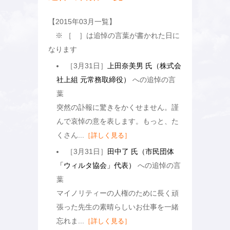
【2015年03月一覧】
※ ［ ］は追悼の言葉が書かれた日に
なります
［3月31日］
上田奈美男 氏（株式会
社上組 元常務取締役）
への追悼の言
葉
突然の訃報に驚きをかくせません。謹
んで哀悼の意を表します。もっと、た
くさん...
［詳しく見る］
［3月31日］
田中了 氏（市民団体
「ウィルタ協会」代表）
への追悼の言
葉
マイノリティーの人権のために長く頑
張った先生の素晴らしいお仕事を一緒
忘れま...
［詳しく見る］