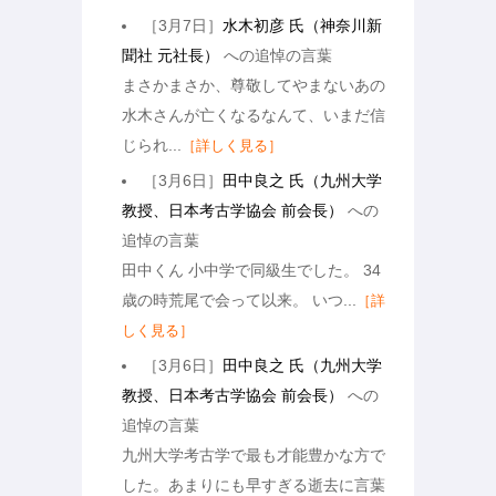
［3月7日］
水木初彦 氏（神奈川新
聞社 元社長）
への追悼の言葉
まさかまさか、尊敬してやまないあの
水木さんが亡くなるなんて、いまだ信
じられ...
［詳しく見る］
［3月6日］
田中良之 氏（九州大学
教授、日本考古学協会 前会長）
への
追悼の言葉
田中くん 小中学で同級生でした。 34
歳の時荒尾で会って以来。 いつ...
［詳
しく見る］
［3月6日］
田中良之 氏（九州大学
教授、日本考古学協会 前会長）
への
追悼の言葉
九州大学考古学で最も才能豊かな方で
した。あまりにも早すぎる逝去に言葉