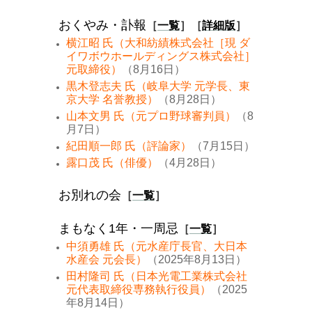
おくやみ・訃報
［
一覧
］［
詳細版
］
横江昭 氏（大和紡績株式会社［現 ダ
イワボウホールディングス株式会社］
元取締役）
（8月16日）
黒木登志夫 氏（岐阜大学 元学長、東
京大学 名誉教授）
（8月28日）
山本文男 氏（元プロ野球審判員）
（8
月7日）
紀田順一郎 氏（評論家）
（7月15日）
露口茂 氏（俳優）
（4月28日）
お別れの会
［
一覧
］
まもなく1年・一周忌
［
一覧
］
中須勇雄 氏（元水産庁長官、大日本
水産会 元会長）
（2025年8月13日）
田村隆司 氏（日本光電工業株式会社
元代表取締役専務執行役員）
（2025
年8月14日）