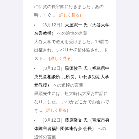
に伊賀の長谷園に行きました，あの
時，すぐ...
［詳しく見る］
［3月12日］
大屋憲一 氏（大谷大学
名誉教授）
への追悼の言葉
大谷大学で教えを受けました。19歳で
出征され、シベリヤ抑留体験され、ド
スト...
［詳しく見る］
［3月12日］
黒須敦子 氏（福島県中
央児童相談所 元所長、いわき短期大学
元教授）
への追悼の言葉
黒須先生には、短大時代大変お世話に
なりました。 いつかどこかでお会いで
き...
［詳しく見る］
［3月12日］
藤原隆文 氏（宝塚市身
体障害者福祉団体連合会 会長）
への
追悼の言葉