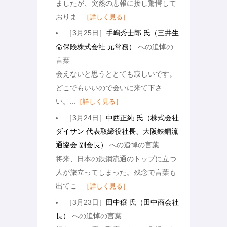
ましたが、突然の悲報に接し驚愕して
おりま...
［詳しく見る］
［3月25日］
手嶋秀士郎 氏（三井生
命保険株式会社 元常務）
への追悼の
言葉
会えないと思うととても寂しいです。
どこでもいいので会いに来て下さ
い。...
［詳しく見る］
［3月24日］
中西正純 氏（株式会社
ダイサン 代表取締役社長、大阪鉄鋼流
通協会 副会長）
への追悼の言葉
将来、日本の鉄鋼流通のトップに立つ
人が旅立ってしまった。残念で言葉も
出てこ...
［詳しく見る］
［3月23日］
田中穣 氏（田中商会社
長）
への追悼の言葉