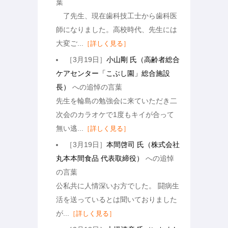
葉
了先生、現在歯科技工士から歯科医
師になりました。高校時代、先生には
大変ご...
［詳しく見る］
［3月19日］
小山剛 氏（高齢者総合
ケアセンター「こぶし園」総合施設
長）
への追悼の言葉
先生を輪島の勉強会に来ていただき二
次会のカラオケで1度もキイが合って
無い逃...
［詳しく見る］
［3月19日］
本間啓司 氏（株式会社
丸本本間食品 代表取締役）
への追悼
の言葉
公私共に人情深いお方でした。 闘病生
活を送っているとは聞いておりました
が...
［詳しく見る］