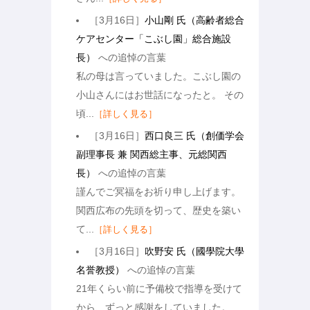
［3月16日］
小山剛 氏（高齢者総合
ケアセンター「こぶし園」総合施設
長）
への追悼の言葉
私の母は言っていました。こぶし園の
小山さんにはお世話になったと。 その
頃...
［詳しく見る］
［3月16日］
西口良三 氏（創価学会
副理事長 兼 関西総主事、元総関西
長）
への追悼の言葉
謹んでご冥福をお祈り申し上げます。
関西広布の先頭を切って、歴史を築い
て...
［詳しく見る］
［3月16日］
吹野安 氏（國學院大學
名誉教授）
への追悼の言葉
21年くらい前に予備校で指導を受けて
から、ずっと感謝をしていました。