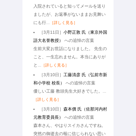
入院されていると知ってメールを送り
ましたが、お返事がないままお見舞い
にも行...
［詳しく見る］
［3月11日］
小野正敦 氏（東京外国
語大名誉教授）
への追悼の言葉
生前大変お世話になりました。 先生の
こと、一生忘れません。本当にありが
と...
［詳しく見る］
［3月10日］
工藤清彦 氏（弘前市新
和小学校 校長）
への追悼の言葉
優しい工藤 教頭先生大好きでした。...
［詳しく見る］
［3月10日］
森本價 氏（佐那河内村
元教育委員長）
への追悼の言葉
森本さん、やはりスイカさんですね。
突然の御逝去の報に信じられない思い