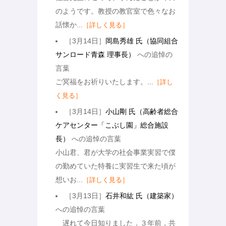
のようです。教授の教官室で色々なお
話懐か...
［詳しく見る］
［3月14日］
岡島秀雄 氏（協同組合
サンロード青森 理事長）
への追悼の
言葉
ご冥福をお祈りいたします。...
［詳し
く見る］
［3月14日］
小山剛 氏（高齢者総合
ケアセンター「こぶし園」総合施設
長）
への追悼の言葉
小山君、君が大学の社会事業実習で僕
の勤めていた特養に実習生で来た頃が
想いお...
［詳しく見る］
［3月13日］
石井和紘 氏（建築家）
への追悼の言葉
遅れて今日知りました．３年前，共