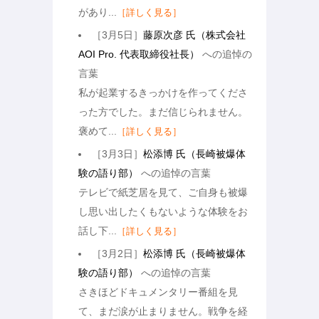
があり...
［詳しく見る］
［3月5日］
藤原次彦 氏（株式会社
AOI Pro. 代表取締役社長）
への追悼の
言葉
私が起業するきっかけを作ってくださ
った方でした。まだ信じられません。
褒めて...
［詳しく見る］
［3月3日］
松添博 氏（長崎被爆体
験の語り部）
への追悼の言葉
テレビで紙芝居を見て、ご自身も被爆
し思い出したくもないような体験をお
話し下...
［詳しく見る］
［3月2日］
松添博 氏（長崎被爆体
験の語り部）
への追悼の言葉
さきほどドキュメンタリー番組を見
て、まだ涙が止まりません。戦争を経