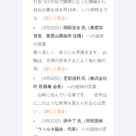
行きつけの店で隣席になった御縁から
自伝の書を頂き早15年。 いつ何時まで
も...
［詳しく見る］
［3月22日］
岡田亘令 氏（黄檗宗
管長、黄檗山萬福寺 住職）
への追悼
の言葉
唯々哀しく、余りにも早過ぎます。 お
軸は、大津の亘令さまによく似た徳の
高...
［詳しく見る］
［3月22日］
芝田清邦 氏（株式会社
叶 匠壽庵 会長）
への追悼の言葉
山科に住んでいる者です。 志半ば
にこのような終焉を迎えられるとは思
い...
［詳しく見る］
［3月21日］
田中了 氏（市民団体
「ウィルタ協会」代表）
への追悼の言