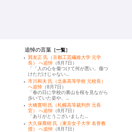
追悼の言葉
［
一覧
］
巽友正 氏（京都工芸繊維大学 元学
長） へ追悼
（8月7日）
「「人の心を傷つけて何が悪い。傷つ
けただけじゃない...
市川和夫 氏（北条高等学校 元校長）
へ追悼
（8月7日）
「春の日に学校の裏山を桜を見ながら
歩いていた姿や、...
大橋寛明 氏（札幌高等裁判所 元長
官） へ追悼
（8月7日）
「ありがとうございました...
大久保喬樹 氏（東京女子大学 名誉教
授） へ追悼
（8月7日）