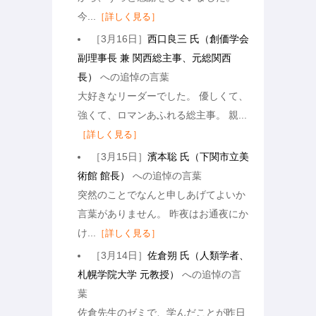
今...
［詳しく見る］
［3月16日］
西口良三 氏（創価学会
副理事長 兼 関西総主事、元総関西
長）
への追悼の言葉
大好きなリーダーでした。 優しくて、
強くて、ロマンあふれる総主事。 親...
［詳しく見る］
［3月15日］
濱本聡 氏（下関市立美
術館 館長）
への追悼の言葉
突然のことでなんと申しあげてよいか
言葉がありません。 昨夜はお通夜にか
け...
［詳しく見る］
［3月14日］
佐倉朔 氏（人類学者、
札幌学院大学 元教授）
への追悼の言
葉
佐倉先生のゼミで、学んだことが昨日