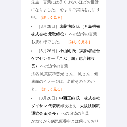
先生、言葉には尽くせないほどお世話
になりました。 心よりご冥福をお祈り
申...
［詳しく見る］
［3月28日］
遠藤博睦 氏（月島機械
株式会社 元取締役）
への追悼の言葉
お疲れ様でした。...
［詳しく見る］
［3月26日］
小山剛 氏（高齢者総合
ケアセンター「こぶし園」総合施設
長）
への追悼の言葉
法名 剛真院釋慈光 さん。 剛さん、健
康面のイメージは、名前そのものか
と...
［詳しく見る］
［3月26日］
中西正純 氏（株式会社
ダイサン 代表取締役社長、大阪鉄鋼流
通協会 副会長）
への追悼の言葉
かねてから病気療養中とは伺っており