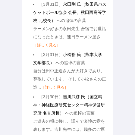
［3月31日］
永田剛 氏（秋田県バス
ケットボール協会 会長、秋田西高等学
校 元校長）
への追悼の言葉
ラーメン好きの永田先生 合宿でお世話
になったときは、連日ラーメン屋さ...
［詳しく見る］
［3月31日］
小松裕 氏（熊本大学
文学部長）
への追悼の言葉
自分は田中正造さんが大好きであり、
尊敬しています。 そして小松さんの正
造...
［詳しく見る］
［3月30日］
吉川武彦 氏（国立精
神・神経医療研究センター精神保健研
究所 名誉所長）
への追悼の言葉
ご逝去の報に接し、謹んで哀悼の意を
表します。吉川先生には、幾多のご厚