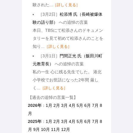
験された...
［詳しく見る］
［3月2日］
松添博 氏（長崎被爆体
験の語り部）
への追悼の言葉
本日、TBSにて松添さんのドキュメン
タリーを見て初めて松添さんのことを
知り...
［詳しく見る］
［3月1日］
門間正光 氏（飯田川町
元教育長）
への追悼の言葉
私の一生 心に残る先生でした。 港北
小学校でお世話になった2年間 厳し
く...
［詳しく見る］
【過去の追悼の言葉一覧】
2026年
：
1月
2月
3月
4月
5月
6月
7月
8
月
2025年
：
1月
2月
3月
4月
5月
6月
7月
8
月
9月
10月
11月
12月