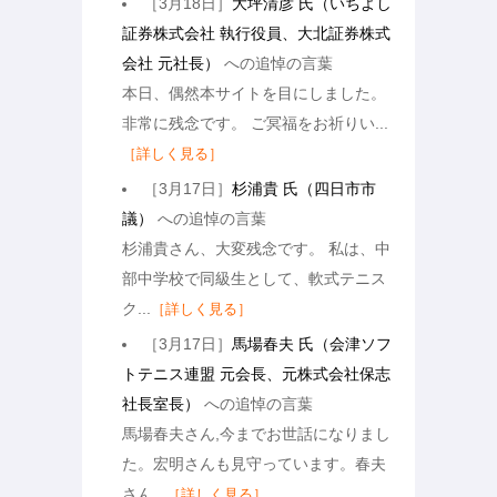
［3月18日］
大坪清彦 氏（いちよし
証券株式会社 執行役員、大北証券株式
会社 元社長）
への追悼の言葉
本日、偶然本サイトを目にしました。
非常に残念です。 ご冥福をお祈りい...
［詳しく見る］
［3月17日］
杉浦貴 氏（四日市市
議）
への追悼の言葉
杉浦貴さん、大変残念です。 私は、中
部中学校で同級生として、軟式テニス
ク...
［詳しく見る］
［3月17日］
馬場春夫 氏（会津ソフ
トテニス連盟 元会長、元株式会社保志
社長室長）
への追悼の言葉
馬場春夫さん,今までお世話になりまし
た。宏明さんも見守っています。春夫
さん...
［詳しく見る］