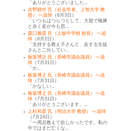
「ありがとうございました...
吉野耕作 氏（社会学者、上智大学 教
授） へ追悼
（8月3日）
「いつもはつらつとして、大股で颯爽
と歩く姿が今も思...
森口雅彦 氏（上板中学校 校長） へ追
悼
（8月2日）
「支持する教え子さんと、反する生徒
さんと二分してい...
板坂博之 氏（長崎市議会議員） へ追
悼
（7月31日）
「か...
板坂博之 氏（長崎市議会議員） へ追
悼
（7月31日）
「かなしい...
板坂博之 氏（長崎市議会議員） へ追
悼
（7月31日）
「ありがとうございます。...
上杉和彦 氏（明治大学 教授） へ追悼
（7月24日）
「一周忌教えて欲しかったです。私の
中ではまだ亡くな...