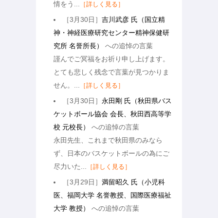
情をう...
［詳しく見る］
［3月30日］
吉川武彦 氏（国立精
神・神経医療研究センター精神保健研
究所 名誉所長）
への追悼の言葉
謹んでご冥福をお祈り申し上げます。
とても悲しく残念で言葉が見つかりま
せん。...
［詳しく見る］
［3月30日］
永田剛 氏（秋田県バス
ケットボール協会 会長、秋田西高等学
校 元校長）
への追悼の言葉
永田先生、これまで秋田県のみなら
ず、日本のバスケットボールの為にご
尽力いた...
［詳しく見る］
［3月29日］
満留昭久 氏（小児科
医、福岡大学 名誉教授、国際医療福祉
大学 教授）
への追悼の言葉