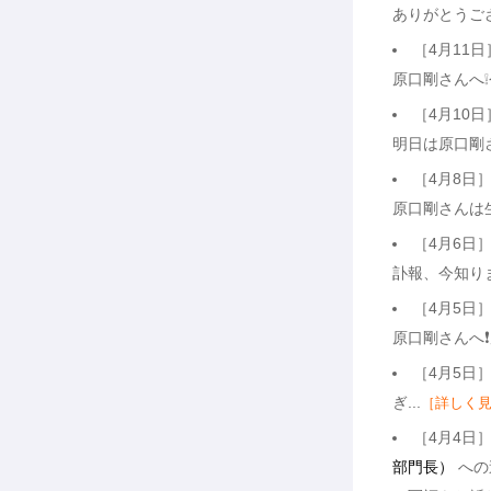
ありがとうござ
［4月11日
原口剛さんへ❕
［4月10日
明日は原口剛
［4月8日
原口剛さんは
［4月6日
訃報、今知り
［4月5日
原口剛さんへ❗
［4月5日
ぎ...
［詳しく
［4月4日
部門長）
への