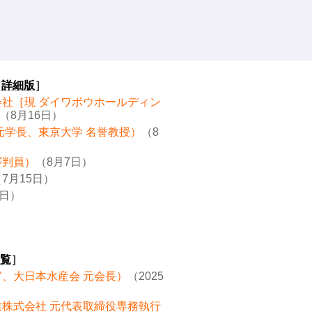
［
詳細版
］
会社［現 ダイワボウホールディン
（8月16日）
元学長、東京大学 名誉教授）
（8
審判員）
（8月7日）
7月15日）
8日）
覧
］
官、大日本水産会 元会長）
（2025
業株式会社 元代表取締役専務執行