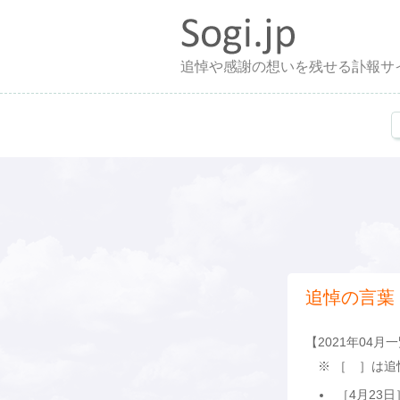
追悼や感謝の想いを残せる訃報サ
追悼の言葉
【2021年04月
※ ［ ］は追
［4月23日