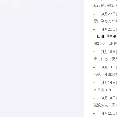
私は良い戦い
［4月23日
原口剛さんの
［4月20日
ク田町 理事長
娘2人ともお
［4月16日
余りにも、突
［4月14日
高校一年生の
［4月14日
とうきょう...
［4月14日
藤浪さん、高
［4月11日