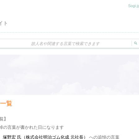
Sogi
イト
 一覧
一覧】
悼の言葉が書かれた日になります
］
塚野宏 氏（株式会社明治ゴム化成 元社長）
への追悼の言葉