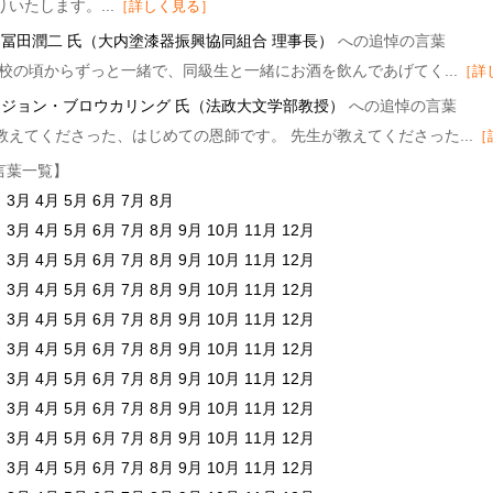
いたします。...
［詳しく見る］
］
冨田潤二 氏（大内塗漆器振興協同組合 理事長）
への追悼の言葉
高校の頃からずっと一緒で、同級生と一緒にお酒を飲んであげてく...
［詳
］
ジョン・ブロウカリング 氏（法政大文学部教授）
への追悼の言葉
教えてくださった、はじめての恩師です。 先生が教えてくださった...
［
言葉一覧】
月
3月
4月
5月
6月
7月
8月
月
3月
4月
5月
6月
7月
8月
9月
10月
11月
12月
月
3月
4月
5月
6月
7月
8月
9月
10月
11月
12月
月
3月
4月
5月
6月
7月
8月
9月
10月
11月
12月
月
3月
4月
5月
6月
7月
8月
9月
10月
11月
12月
月
3月
4月
5月
6月
7月
8月
9月
10月
11月
12月
月
3月
4月
5月
6月
7月
8月
9月
10月
11月
12月
月
3月
4月
5月
6月
7月
8月
9月
10月
11月
12月
月
3月
4月
5月
6月
7月
8月
9月
10月
11月
12月
月
3月
4月
5月
6月
7月
8月
9月
10月
11月
12月