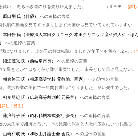
を戦い、 走るべき道のりを走り終えました。 (Ⅱテモ...
［詳し
］
原口剛 氏（俳優）
への追悼の言葉
時代劇の動画を見てすっきりします天国から見ていてくれていますか...
］
本田任 氏（医療法人本田クリニック 本田クリニック産科婦人科・ほ
）
への追悼の言葉
世話になりました。上の子の時は転院しましたが年子で妊娠をし2人...
［
］
細江茂光 氏（前岐阜市長）
への追悼の言葉
然で驚きとかではなく信じ難い事実でした。市長として目に見えない...
］
朝倉悠三 氏（相馬高等学校 元教諭、画家）
への追悼の言葉
時、選択授業の美術で一年間お世話になりました。良い先生でした。...
］
相良朋紀 氏（広島高等裁判所 元長官）
への追悼の言葉
［詳しく見る］
］
藤浪芳子 氏（昭和精機株式会社 会長）
への追悼の言葉
校の大先輩で姐御と慕い、その見識の深さと人脈の広さにいつも感心...
］
山崎和成 氏（和歌山弁護士会 会長）
への追悼の言葉