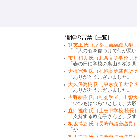
追悼の言葉
［
一覧
］
巽友正 氏（京都工芸繊維大学 
「「人の心を傷つけて何が悪い。
市川和夫 氏（北条高等学校 元
「春の日に学校の裏山を桜を見な
大橋寛明 氏（札幌高等裁判所 
「ありがとうございました...
大久保喬樹 氏（東京女子大学 
「ありがとうございました...
吉野耕作 氏（社会学者、上智大
「いつもはつらつとして、大股で
森口雅彦 氏（上板中学校 校長
「支持する教え子さんと、反する
板坂博之 氏（長崎市議会議員）
「か...
板坂博之 氏（長崎市議会議員）