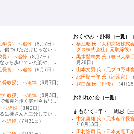
おくやみ・訃報
［
一覧
］
元学長） へ追悼
（8月7日）
横江昭 氏（大和紡績株式
傷つけただけじゃない...
グス株式会社］元取締役）
校長） へ追悼
（8月7日）
黒木登志夫 氏（岐阜大学 
がら歩いていた姿や、...
月28日）
元長官） へ追悼
（8月7日）
山本文男 氏（元プロ野球
紀田順一郎 氏（評論家）
（
名誉教授） へ追悼
（8月7日）
露口茂 氏（俳優）
（4月2
学 教授） へ追悼
（8月3日）
お別れの会
［
一覧
］
颯爽と歩く姿が今も思...
） へ追悼
（8月2日）
まもなく1年・一周忌
［
一
生徒さんと二分してい...
中須勇雄 氏（元水産庁長
 へ追悼
（7月31日）
年8月13日）
田村隆司 氏（日本光電工
 へ追悼
（7月31日）