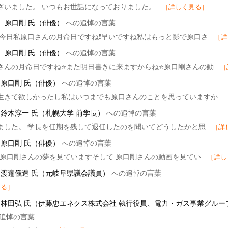
いました。 いつもお世話になっておりました。...
［詳しく見る］
］
原口剛 氏（俳優）
への追悼の言葉
今日私原口さんの月命日ですね❗早いですね私はもっと影で原口さ...
［詳
］
原口剛 氏（俳優）
への追悼の言葉
さんの月命日ですね⭐また明日書きに来ますからね⭐原口剛さんの動...
［
］
原口剛 氏（俳優）
への追悼の言葉
生きて欲しかったし私はいつまでも原口さんのことを思っていますか...
］
鈴木淳一 氏（札幌大学 前学長）
への追悼の言葉
ました。 学長を任期を残して退任したのを聞いてどうしたかと思...
［詳
］
原口剛 氏（俳優）
への追悼の言葉
原口剛さんの夢を見ていますそして 原口剛さんの動画を見てい...
［詳し
］
渡邉儀造 氏（元岐阜県議会議員）
への追悼の言葉
見る］
］
林田弘 氏（伊藤忠エネクス株式会社 執行役員、電力・ガス事業グルー
追悼の言葉