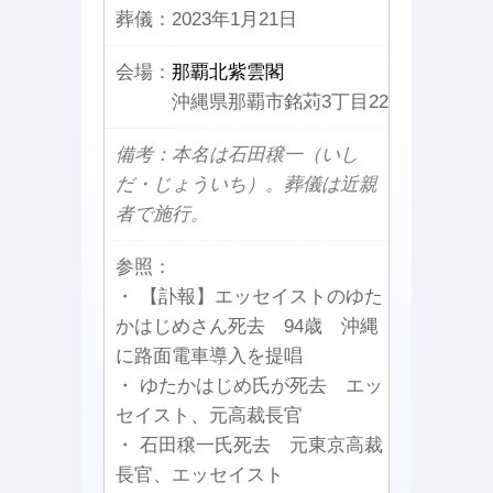
葬儀：
2023年1月21日
会場：
那覇北紫雲閣
沖縄県那覇市銘苅3丁目22
備考：本名は石田穣一（いし
だ・じょういち）。葬儀は近親
者で施行。
参照：
・ 【訃報】エッセイストのゆた
かはじめさん死去 94歳 沖縄
に路面電車導入を提唱
・ ゆたかはじめ氏が死去 エッ
セイスト、元高裁長官
・ 石田穣一氏死去 元東京高裁
長官、エッセイスト