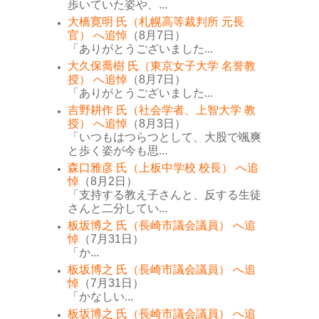
歩いていた姿や、...
大橋寛明 氏（札幌高等裁判所 元長
官） へ追悼
（8月7日）
「ありがとうございました...
大久保喬樹 氏（東京女子大学 名誉教
授） へ追悼
（8月7日）
「ありがとうございました...
吉野耕作 氏（社会学者、上智大学 教
授） へ追悼
（8月3日）
「いつもはつらつとして、大股で颯爽
と歩く姿が今も思...
森口雅彦 氏（上板中学校 校長） へ追
悼
（8月2日）
「支持する教え子さんと、反する生徒
さんと二分してい...
板坂博之 氏（長崎市議会議員） へ追
悼
（7月31日）
「か...
板坂博之 氏（長崎市議会議員） へ追
悼
（7月31日）
「かなしい...
板坂博之 氏（長崎市議会議員） へ追