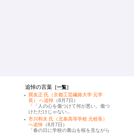
追悼の言葉
［
一覧
］
巽友正 氏（京都工芸繊維大学 元学
長） へ追悼
（8月7日）
「「人の心を傷つけて何が悪い。傷つ
けただけじゃない...
市川和夫 氏（北条高等学校 元校長）
へ追悼
（8月7日）
「春の日に学校の裏山を桜を見ながら