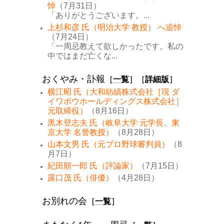
悼
（7月31日）
「ありがとうございます。...
上杉和彦 氏（明治大学 教授） へ追悼
（7月24日）
「一周忌教えて欲しかったです。私の
中ではまだ亡くな...
おくやみ・訃報
［
一覧
］［
詳細版
］
横江昭 氏（大和紡績株式会社［現 ダ
イワボウホールディングス株式会社］
元取締役）
（8月16日）
黒木登志夫 氏（岐阜大学 元学長、東
京大学 名誉教授）
（8月28日）
山本文男 氏（元プロ野球審判員）
（8
月7日）
紀田順一郎 氏（評論家）
（7月15日）
露口茂 氏（俳優）
（4月28日）
お別れの会
［
一覧
］