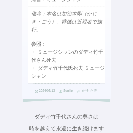
備考：本名は加治木剛（かじ
き・ごう）。葬儀は近親者で施
行。
参照：
・ ミュージシャンのダディ竹千
代さん死去
・ ダディ竹千代氏死去 ミュージ
シャン
2024/05/13
Sogi.jp
か行
,
た行
ダディ竹千代さんの尊さは
時を越えて永遠に生き続けます