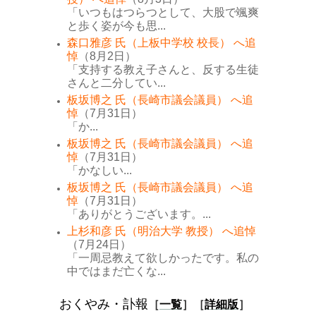
「いつもはつらつとして、大股で颯爽
と歩く姿が今も思...
森口雅彦 氏（上板中学校 校長） へ追
悼
（8月2日）
「支持する教え子さんと、反する生徒
さんと二分してい...
板坂博之 氏（長崎市議会議員） へ追
悼
（7月31日）
「か...
板坂博之 氏（長崎市議会議員） へ追
悼
（7月31日）
「かなしい...
板坂博之 氏（長崎市議会議員） へ追
悼
（7月31日）
「ありがとうございます。...
上杉和彦 氏（明治大学 教授） へ追悼
（7月24日）
「一周忌教えて欲しかったです。私の
中ではまだ亡くな...
おくやみ・訃報
［
一覧
］［
詳細版
］