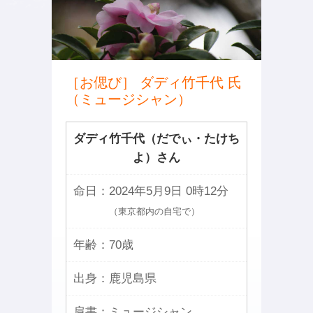
［お偲び］ ダディ竹千代 氏
（ミュージシャン）
ダディ竹千代（だでぃ・たけち
よ）さん
命日：
2024年5月9日 0時12分
（東京都内の自宅で）
年齢：
70歳
出身：
鹿児島県
肩書：
ミュージシャン