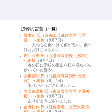
追悼の言葉
［
一覧
］
巽友正 氏（京都工芸繊維大学 元学
長） へ追悼
（8月7日）
「「人の心を傷つけて何が悪い。傷つ
けただけじゃない...
市川和夫 氏（北条高等学校 元校長）
へ追悼
（8月7日）
「春の日に学校の裏山を桜を見ながら
歩いていた姿や、...
大橋寛明 氏（札幌高等裁判所 元長
官） へ追悼
（8月7日）
「ありがとうございました...
大久保喬樹 氏（東京女子大学 名誉教
授） へ追悼
（8月7日）
「ありがとうございました...
吉野耕作 氏（社会学者、上智大学 教
授） へ追悼
（8月3日）