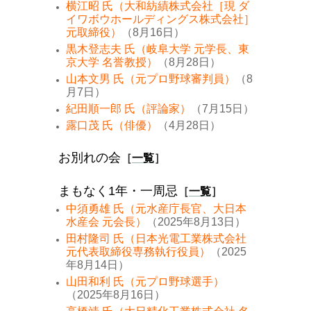
横江昭 氏（大和紡績株式会社［現 ダ
イワボウホールディングス株式会社］
元取締役）
（8月16日）
黒木登志夫 氏（岐阜大学 元学長、東
京大学 名誉教授）
（8月28日）
山本文男 氏（元プロ野球審判員）
（8
月7日）
紀田順一郎 氏（評論家）
（7月15日）
露口茂 氏（俳優）
（4月28日）
お別れの会
［
一覧
］
まもなく1年・一周忌
［
一覧
］
中須勇雄 氏（元水産庁長官、大日本
水産会 元会長）
（2025年8月13日）
田村隆司 氏（日本光電工業株式会社
元代表取締役専務執行役員）
（2025
年8月14日）
山田和利 氏（元プロ野球選手）
（2025年8月16日）