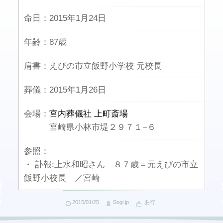
命日：
2015年1月24日
年齢：
87歳
肩書：
えびの市立飯野小学校 元校長
葬儀：
2015年1月26日
会場：
宮内葬儀社 上町斎場
宮崎県小林市堤２９７１−６
参照：
・ 訃報:上水和昭さん ８７歳＝元えびの市立
飯野小校長 ／宮崎
2015/01/25
Sogi.jp
あ行