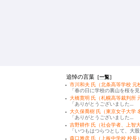
追悼の言葉
［
一覧
］
市川和夫 氏（北条高等学校 元
「春の日に学校の裏山を桜を見な
大橋寛明 氏（札幌高等裁判所 
「ありがとうございました...
大久保喬樹 氏（東京女子大学 
「ありがとうございました...
吉野耕作 氏（社会学者、上智大
「いつもはつらつとして、大股で
森口雅彦 氏（上板中学校 校長