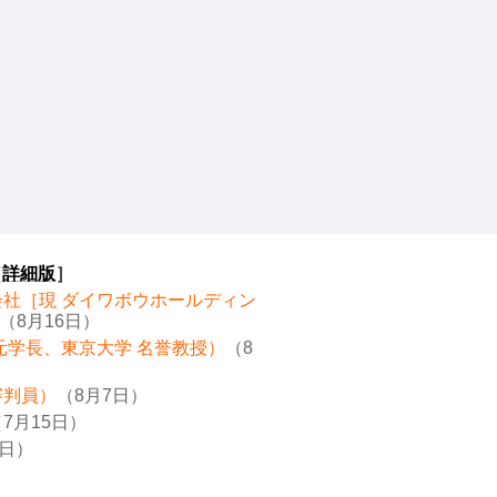
［
詳細版
］
会社［現 ダイワボウホールディン
（8月16日）
元学長、東京大学 名誉教授）
（8
審判員）
（8月7日）
7月15日）
8日）