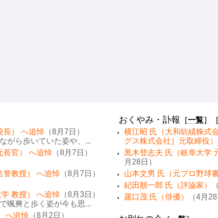
おくやみ・訃報
［
一覧
］
校長） へ追悼
（8月7日）
横江昭 氏（大和紡績株式
がら歩いていた姿や、...
グス株式会社］元取締役）
元長官） へ追悼
（8月7日）
黒木登志夫 氏（岐阜大学 
月28日）
名誉教授） へ追悼
（8月7日）
山本文男 氏（元プロ野球
紀田順一郎 氏（評論家）
（
学 教授） へ追悼
（8月3日）
露口茂 氏（俳優）
（4月2
颯爽と歩く姿が今も思...
） へ追悼
（8月2日）