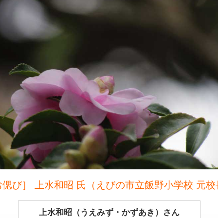
お偲び］ 上水和昭 氏（えびの市立飯野小学校 元校
上水和昭（うえみず・かずあき）さん