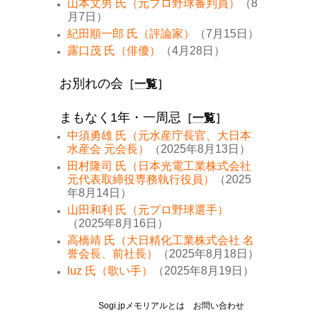
山本文男 氏（元プロ野球審判員）
（8
月7日）
紀田順一郎 氏（評論家）
（7月15日）
露口茂 氏（俳優）
（4月28日）
お別れの会
［
一覧
］
まもなく1年・一周忌
［
一覧
］
中須勇雄 氏（元水産庁長官、大日本
水産会 元会長）
（2025年8月13日）
田村隆司 氏（日本光電工業株式会社
元代表取締役専務執行役員）
（2025
年8月14日）
山田和利 氏（元プロ野球選手）
（2025年8月16日）
高橋靖 氏（大日精化工業株式会社 名
誉会長、前社長）
（2025年8月18日）
luz 氏（歌い手）
（2025年8月19日）
Sogi.jpメモリアルとは
お問い合わせ