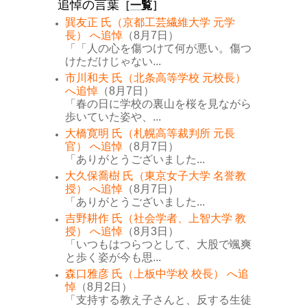
追悼の言葉
［
一覧
］
巽友正 氏（京都工芸繊維大学 元学
長） へ追悼
（8月7日）
「「人の心を傷つけて何が悪い。傷つ
けただけじゃない...
市川和夫 氏（北条高等学校 元校長）
へ追悼
（8月7日）
「春の日に学校の裏山を桜を見ながら
歩いていた姿や、...
大橋寛明 氏（札幌高等裁判所 元長
官） へ追悼
（8月7日）
「ありがとうございました...
大久保喬樹 氏（東京女子大学 名誉教
授） へ追悼
（8月7日）
「ありがとうございました...
吉野耕作 氏（社会学者、上智大学 教
授） へ追悼
（8月3日）
「いつもはつらつとして、大股で颯爽
と歩く姿が今も思...
森口雅彦 氏（上板中学校 校長） へ追
悼
（8月2日）
「支持する教え子さんと、反する生徒