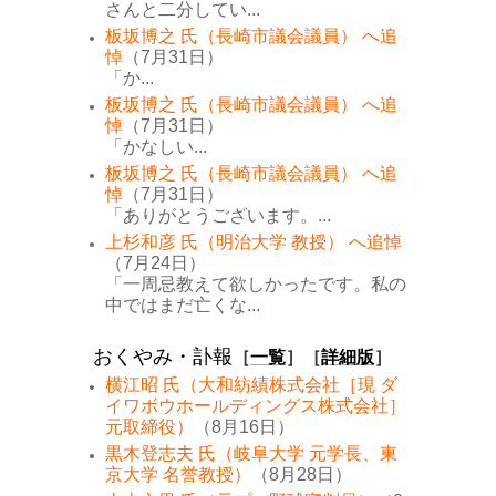
さんと二分してい...
板坂博之 氏（長崎市議会議員） へ追
悼
（7月31日）
「か...
板坂博之 氏（長崎市議会議員） へ追
悼
（7月31日）
「かなしい...
板坂博之 氏（長崎市議会議員） へ追
悼
（7月31日）
「ありがとうございます。...
上杉和彦 氏（明治大学 教授） へ追悼
（7月24日）
「一周忌教えて欲しかったです。私の
中ではまだ亡くな...
おくやみ・訃報
［
一覧
］［
詳細版
］
横江昭 氏（大和紡績株式会社［現 ダ
イワボウホールディングス株式会社］
元取締役）
（8月16日）
黒木登志夫 氏（岐阜大学 元学長、東
京大学 名誉教授）
（8月28日）