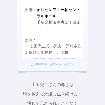
会場：
昭和セレモニー柏セント
ラルホール
千葉県柏市中央２丁目１
−１
参照：
・ 上田完二氏が死去 元航空自
衛隊幹部学校長、元空将
2016/04/26
Sogi.jp
あ行
上田完二さんの尊さは
時を越えて永遠に生き続けます
決して忘れられることなく