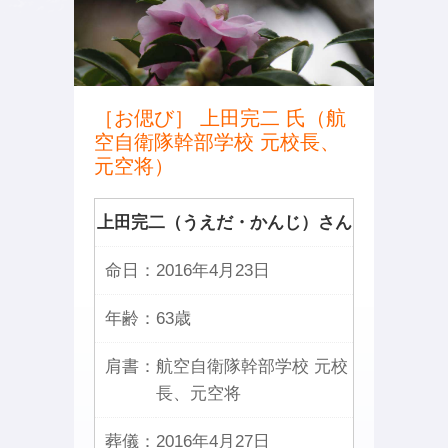
［お偲び］ 上田完二 氏（航
空自衛隊幹部学校 元校長、
元空将）
上田完二（うえだ・かんじ）さん
命日：
2016年4月23日
年齢：
63歳
肩書：
航空自衛隊幹部学校 元校
長、元空将
葬儀：
2016年4月27日