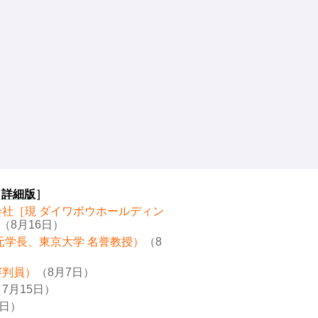
［
詳細版
］
会社［現 ダイワボウホールディン
（8月16日）
元学長、東京大学 名誉教授）
（8
審判員）
（8月7日）
7月15日）
8日）