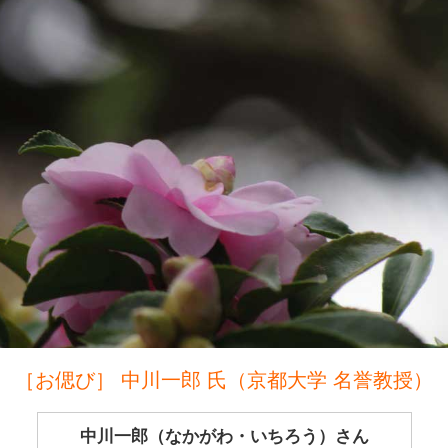
［お偲び］ 中川一郎 氏（京都大学 名誉教授）
中川一郎（なかがわ・いちろう）さん