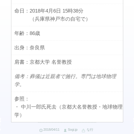
命日：
2018年4月6日 15時38分
（兵庫県神戸市の自宅で）
年齢：
86歳
出身：
奈良県
肩書：
京都大学 名誉教授
備考：葬儀は近親者で施行。専門は地球物理
学。
参照：
・ 中川一郎氏死去（京都大名誉教授・地球物理
学）
2018/04/11
Sogi.jp
な行