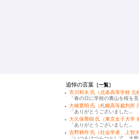
追悼の言葉
［
一覧
］
市川和夫 氏（北条高等学校 元
「春の日に学校の裏山を桜を見な
大橋寛明 氏（札幌高等裁判所 
「ありがとうございました...
大久保喬樹 氏（東京女子大学 
「ありがとうございました...
吉野耕作 氏（社会学者、上智大
「いつもはつらつとして、大股で