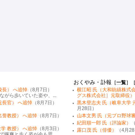
おくやみ・訃報
［
一覧
］
校長） へ追悼
（8月7日）
横江昭 氏（大和紡績株式
がら歩いていた姿や、...
グス株式会社］元取締役）
元長官） へ追悼
（8月7日）
黒木登志夫 氏（岐阜大学 
月28日）
名誉教授） へ追悼
（8月7日）
山本文男 氏（元プロ野球
紀田順一郎 氏（評論家）
（
学 教授） へ追悼
（8月3日）
露口茂 氏（俳優）
（4月2
颯爽と歩く姿が今も思...