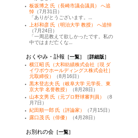
板坂博之 氏（長崎市議会議員） へ追
悼
（7月31日）
「ありがとうございます。...
上杉和彦 氏（明治大学 教授） へ追悼
（7月24日）
「一周忌教えて欲しかったです。私の
中ではまだ亡くな...
おくやみ・訃報
［
一覧
］［
詳細版
］
横江昭 氏（大和紡績株式会社［現 ダ
イワボウホールディングス株式会社］
元取締役）
（8月16日）
黒木登志夫 氏（岐阜大学 元学長、東
京大学 名誉教授）
（8月28日）
山本文男 氏（元プロ野球審判員）
（8
月7日）
紀田順一郎 氏（評論家）
（7月15日）
露口茂 氏（俳優）
（4月28日）
お別れの会
［
一覧
］