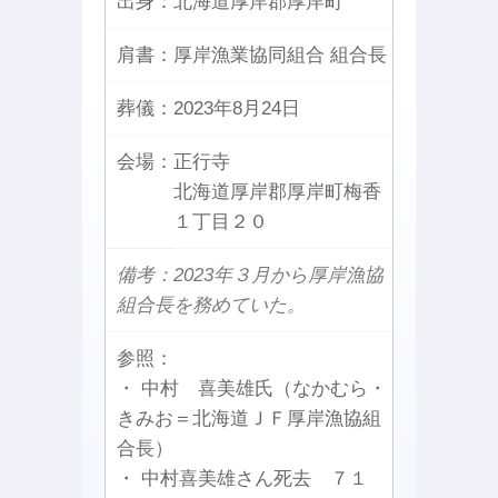
出身：
北海道厚岸郡厚岸町
肩書：
厚岸漁業協同組合 組合長
葬儀：
2023年8月24日
会場：
正行寺
北海道厚岸郡厚岸町梅香
１丁目２０
備考：2023年３月から厚岸漁協
組合長を務めていた。
参照：
・ 中村 喜美雄氏（なかむら・
きみお＝北海道ＪＦ厚岸漁協組
合長）
・ 中村喜美雄さん死去 ７１