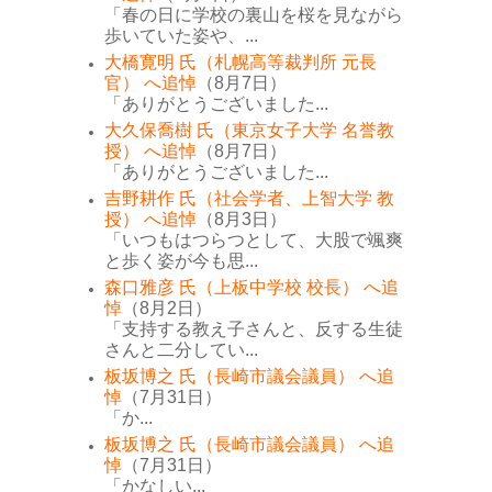
「春の日に学校の裏山を桜を見ながら
歩いていた姿や、...
大橋寛明 氏（札幌高等裁判所 元長
官） へ追悼
（8月7日）
「ありがとうございました...
大久保喬樹 氏（東京女子大学 名誉教
授） へ追悼
（8月7日）
「ありがとうございました...
吉野耕作 氏（社会学者、上智大学 教
授） へ追悼
（8月3日）
「いつもはつらつとして、大股で颯爽
と歩く姿が今も思...
森口雅彦 氏（上板中学校 校長） へ追
悼
（8月2日）
「支持する教え子さんと、反する生徒
さんと二分してい...
板坂博之 氏（長崎市議会議員） へ追
悼
（7月31日）
「か...
板坂博之 氏（長崎市議会議員） へ追
悼
（7月31日）
「かなしい...