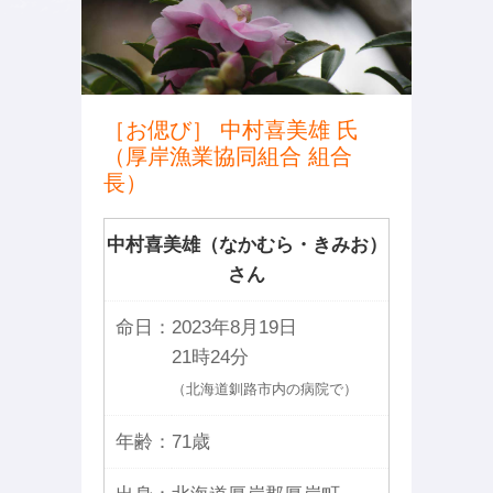
［お偲び］ 中村喜美雄 氏
（厚岸漁業協同組合 組合
長）
中村喜美雄（なかむら・きみお）
さん
命日：
2023年8月19日
21時24分
（北海道釧路市内の病院で）
年齢：
71歳