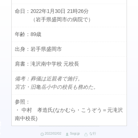
命日：
2022年1月30日 21時26分
（岩手県盛岡市の病院で）
年齢：
89歳
出身：
岩手県盛岡市
肩書：
滝沢南中学校 元校長
備考：葬儀は近親者で施行。
宮古・旧亀岳小中の校長も務めた。
参照：
・ 中村 孝造氏(なかむら・こうぞう＝元滝沢
南中校長)
2022/02/02
Sogi.jp
な行