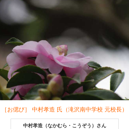
［お偲び］ 中村孝造 氏（滝沢南中学校 元校長）
中村孝造（なかむら・こうぞう）さん