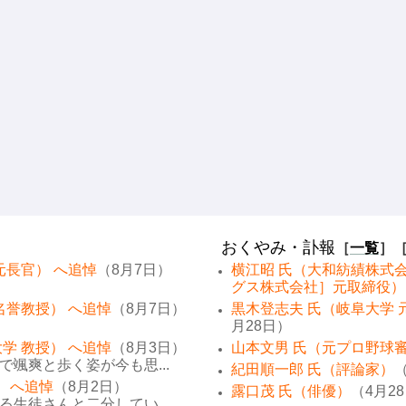
おくやみ・訃報
［
一覧
］
元長官） へ追悼
（8月7日）
横江昭 氏（大和紡績株式
グス株式会社］元取締役）
名誉教授） へ追悼
（8月7日）
黒木登志夫 氏（岐阜大学 
月28日）
学 教授） へ追悼
（8月3日）
山本文男 氏（元プロ野球
颯爽と歩く姿が今も思...
紀田順一郎 氏（評論家）
（
） へ追悼
（8月2日）
露口茂 氏（俳優）
（4月2
生徒さんと二分してい...