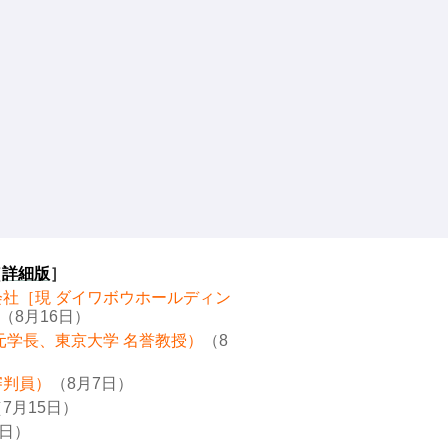
［
詳細版
］
会社［現 ダイワボウホールディン
（8月16日）
元学長、東京大学 名誉教授）
（8
審判員）
（8月7日）
7月15日）
8日）