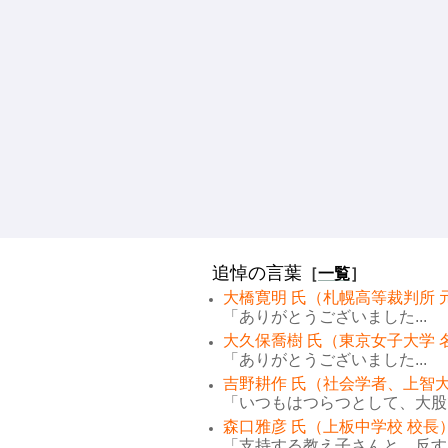
追悼の言葉
［
一覧
］
大橋寛明 氏（札幌高等裁判所 
「ありがとうございました...
大久保喬樹 氏（東京女子大学 
「ありがとうございました...
吉野耕作 氏（社会学者、上智大
「いつもはつらつとして、大股で
森口雅彦 氏（上板中学校 校長
「支持する教え子さんと、反する