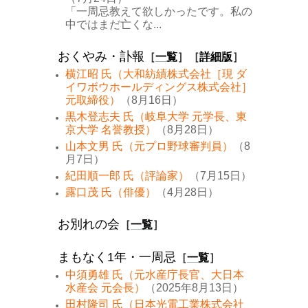
「一周忌教えて欲しかったです。私の
中ではまだ亡くな...
おくやみ・訃報
［
一覧
］［
詳細版
］
横江昭 氏（大和紡績株式会社［現 ダ
イワボウホールディングス株式会社］
元取締役）
（8月16日）
黒木登志夫 氏（岐阜大学 元学長、東
京大学 名誉教授）
（8月28日）
山本文男 氏（元プロ野球審判員）
（8
月7日）
紀田順一郎 氏（評論家）
（7月15日）
露口茂 氏（俳優）
（4月28日）
お別れの会
［
一覧
］
まもなく1年・一周忌
［
一覧
］
中須勇雄 氏（元水産庁長官、大日本
水産会 元会長）
（2025年8月13日）
田村隆司 氏（日本光電工業株式会社