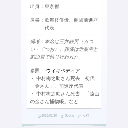
出身：
東京都
肩書：
歌舞伎俳優、劇団前進座
代表
備考：本名は三井鉄男（みつ
い・てつお）。葬儀は近親者と
劇団員で執り行われた。
参照：
ウィキペディア
・ 中村梅之助さん死去 初代
「金さん」、前進座代表
・ 中村梅之助さん死去 「遠山
の金さん捕物帳」など
2016/01/20
Sogi.jp
な行