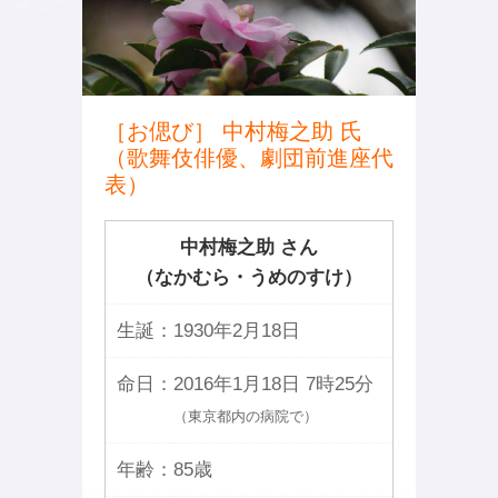
［お偲び］ 中村梅之助 氏
（歌舞伎俳優、劇団前進座代
表）
中村梅之助 さん
（なかむら・うめのすけ）
生誕：
1930年2月18日
命日：
2016年1月18日 7時25分
（東京都内の病院で）
年齢：
85歳