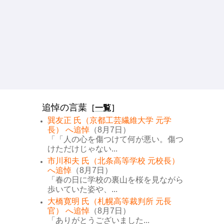
追悼の言葉
［
一覧
］
巽友正 氏（京都工芸繊維大学 元学
長） へ追悼
（8月7日）
「「人の心を傷つけて何が悪い。傷つ
けただけじゃない...
市川和夫 氏（北条高等学校 元校長）
へ追悼
（8月7日）
「春の日に学校の裏山を桜を見ながら
歩いていた姿や、...
大橋寛明 氏（札幌高等裁判所 元長
官） へ追悼
（8月7日）
「ありがとうございました...