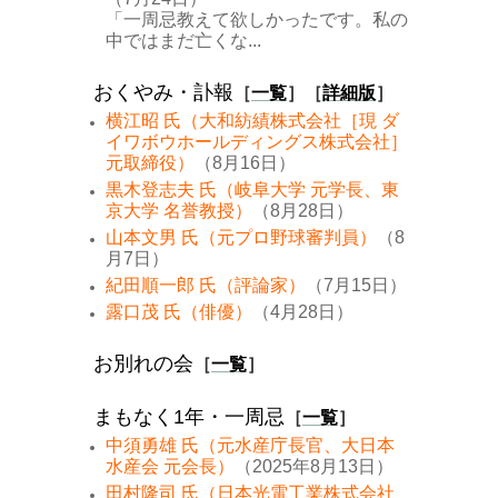
「一周忌教えて欲しかったです。私の
中ではまだ亡くな...
おくやみ・訃報
［
一覧
］［
詳細版
］
横江昭 氏（大和紡績株式会社［現 ダ
イワボウホールディングス株式会社］
元取締役）
（8月16日）
黒木登志夫 氏（岐阜大学 元学長、東
京大学 名誉教授）
（8月28日）
山本文男 氏（元プロ野球審判員）
（8
月7日）
紀田順一郎 氏（評論家）
（7月15日）
露口茂 氏（俳優）
（4月28日）
お別れの会
［
一覧
］
まもなく1年・一周忌
［
一覧
］
中須勇雄 氏（元水産庁長官、大日本
水産会 元会長）
（2025年8月13日）
田村隆司 氏（日本光電工業株式会社