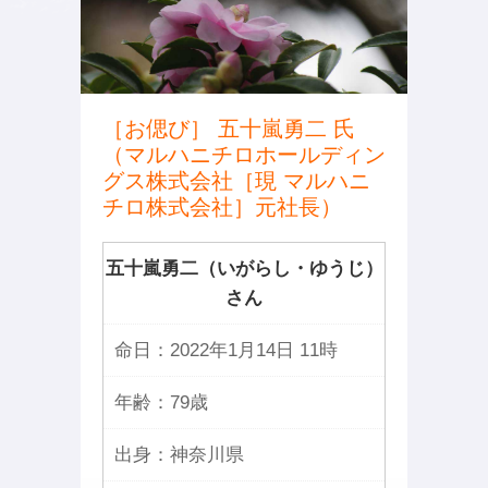
［お偲び］ 五十嵐勇二 氏
（マルハニチロホールディン
グス株式会社［現 マルハニ
チロ株式会社］元社長）
五十嵐勇二（いがらし・ゆうじ）
さん
命日：
2022年1月14日 11時
年齢：
79歳
出身：
神奈川県