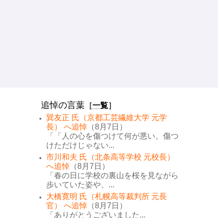
追悼の言葉
［
一覧
］
巽友正 氏（京都工芸繊維大学 元学
長） へ追悼
（8月7日）
「「人の心を傷つけて何が悪い。傷つ
けただけじゃない...
市川和夫 氏（北条高等学校 元校長）
へ追悼
（8月7日）
「春の日に学校の裏山を桜を見ながら
歩いていた姿や、...
大橋寛明 氏（札幌高等裁判所 元長
官） へ追悼
（8月7日）
「ありがとうございました...