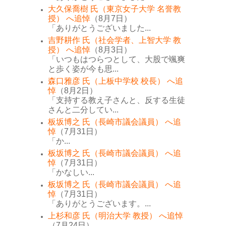
大久保喬樹 氏（東京女子大学 名誉教
授） へ追悼
（8月7日）
「ありがとうございました...
吉野耕作 氏（社会学者、上智大学 教
授） へ追悼
（8月3日）
「いつもはつらつとして、大股で颯爽
と歩く姿が今も思...
森口雅彦 氏（上板中学校 校長） へ追
悼
（8月2日）
「支持する教え子さんと、反する生徒
さんと二分してい...
板坂博之 氏（長崎市議会議員） へ追
悼
（7月31日）
「か...
板坂博之 氏（長崎市議会議員） へ追
悼
（7月31日）
「かなしい...
板坂博之 氏（長崎市議会議員） へ追
悼
（7月31日）
「ありがとうございます。...
上杉和彦 氏（明治大学 教授） へ追悼
（7月24日）