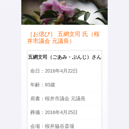
［お偲び］ 五網文司 氏（桜
井市議会 元議長）
五網文司（ごあみ・ぶんじ）さん
命日：
2016年4月22日
年齢：
83歳
肩書：
桜井市議会 元議長
葬儀：
2016年4月25日
会場：
桜井脇谷斎場