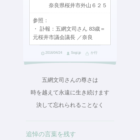
奈良県桜井市外山６２５
参照：
・ 訃報：五網文司さん 83歳＝
元桜井市議会議長 ／奈良
2016/04/24
Sogi.jp
か行
五網文司さんの尊さは
時を越えて永遠に生き続けます
決して忘れられることなく
追悼の言葉を残す