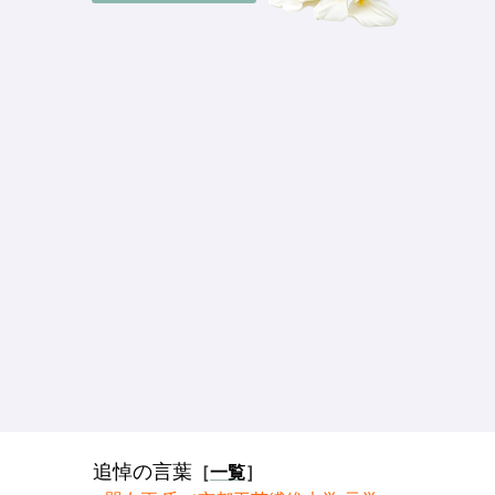
追悼の言葉
［
一覧
］