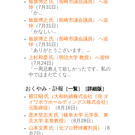
板坂博之 氏（長崎市議会議員） へ追
悼
（7月31日）
「か...
板坂博之 氏（長崎市議会議員） へ追
悼
（7月31日）
「かなしい...
板坂博之 氏（長崎市議会議員） へ追
悼
（7月31日）
「ありがとうございます。...
上杉和彦 氏（明治大学 教授） へ追悼
（7月24日）
「一周忌教えて欲しかったです。私の
中ではまだ亡くな...
おくやみ・訃報
［
一覧
］［
詳細版
］
横江昭 氏（大和紡績株式会社［現 ダ
イワボウホールディングス株式会社］
元取締役）
（8月16日）
黒木登志夫 氏（岐阜大学 元学長、東
京大学 名誉教授）
（8月28日）
山本文男 氏（元プロ野球審判員）
（8
月7日）