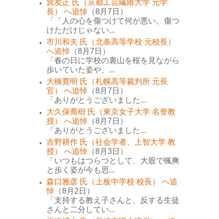
巽友正 氏（京都工芸繊維大学 元学
長） へ追悼
（8月7日）
「「人の心を傷つけて何が悪い。傷つ
けただけじゃない...
市川和夫 氏（北条高等学校 元校長）
へ追悼
（8月7日）
「春の日に学校の裏山を桜を見ながら
歩いていた姿や、...
大橋寛明 氏（札幌高等裁判所 元長
官） へ追悼
（8月7日）
「ありがとうございました...
大久保喬樹 氏（東京女子大学 名誉教
授） へ追悼
（8月7日）
「ありがとうございました...
吉野耕作 氏（社会学者、上智大学 教
授） へ追悼
（8月3日）
「いつもはつらつとして、大股で颯爽
と歩く姿が今も思...
森口雅彦 氏（上板中学校 校長） へ追
悼
（8月2日）
「支持する教え子さんと、反する生徒
さんと二分してい...