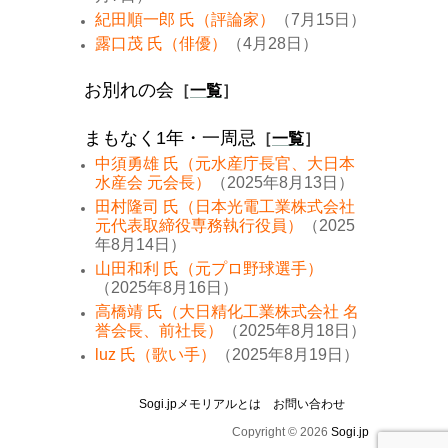
紀田順一郎 氏（評論家）
（7月15日）
露口茂 氏（俳優）
（4月28日）
お別れの会
［
一覧
］
まもなく1年・一周忌
［
一覧
］
中須勇雄 氏（元水産庁長官、大日本
水産会 元会長）
（2025年8月13日）
田村隆司 氏（日本光電工業株式会社
元代表取締役専務執行役員）
（2025
年8月14日）
山田和利 氏（元プロ野球選手）
（2025年8月16日）
高橋靖 氏（大日精化工業株式会社 名
誉会長、前社長）
（2025年8月18日）
luz 氏（歌い手）
（2025年8月19日）
Sogi.jpメモリアルとは
お問い合わせ
Copyright © 2026
Sogi.jp