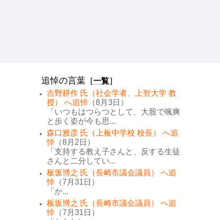
追悼の言葉
［
一覧
］
吉野耕作 氏（社会学者、上智大学 教
授） へ追悼
（8月3日）
「いつもはつらつとして、大股で颯爽
と歩く姿が今も思...
森口雅彦 氏（上板中学校 校長） へ追
悼
（8月2日）
「支持する教え子さんと、反する生徒
さんと二分してい...
板坂博之 氏（長崎市議会議員） へ追
悼
（7月31日）
「か...
板坂博之 氏（長崎市議会議員） へ追
悼
（7月31日）