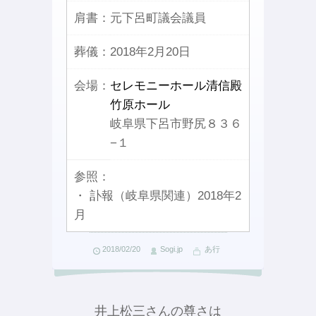
肩書：
元下呂町議会議員
葬儀：
2018年2月20日
会場：
セレモニーホール清信殿
竹原ホール
岐阜県下呂市野尻８３６
−１
参照：
・ 訃報（岐阜県関連）2018年2
月
2018/02/20
Sogi.jp
あ行
井上松三さんの尊さは