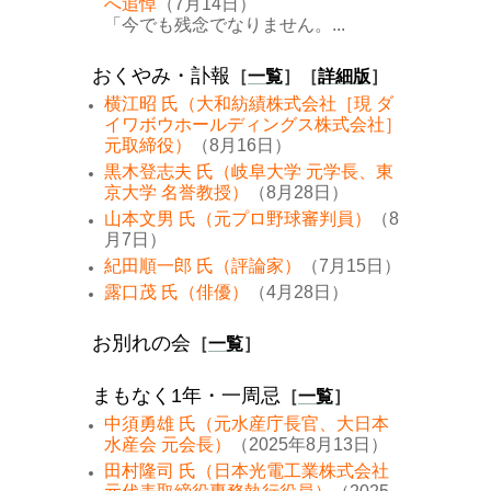
へ追悼
（7月14日）
「今でも残念でなりません。...
おくやみ・訃報
［
一覧
］［
詳細版
］
横江昭 氏（大和紡績株式会社［現 ダ
イワボウホールディングス株式会社］
元取締役）
（8月16日）
黒木登志夫 氏（岐阜大学 元学長、東
京大学 名誉教授）
（8月28日）
山本文男 氏（元プロ野球審判員）
（8
月7日）
紀田順一郎 氏（評論家）
（7月15日）
露口茂 氏（俳優）
（4月28日）
お別れの会
［
一覧
］
まもなく1年・一周忌
［
一覧
］
中須勇雄 氏（元水産庁長官、大日本
水産会 元会長）
（2025年8月13日）
田村隆司 氏（日本光電工業株式会社