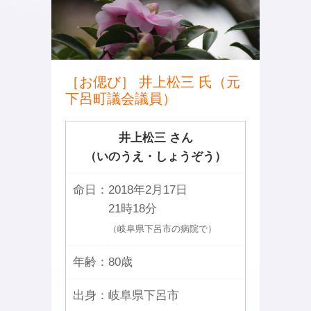
［お偲び］ 井上松三 氏（元
下呂町議会議員）
井上松三 さん
（いのうえ・しょうぞう）
命日：
2018年2月17日
21時18分
（岐阜県下呂市の病院で）
年齢：
80歳
出身：
岐阜県下呂市