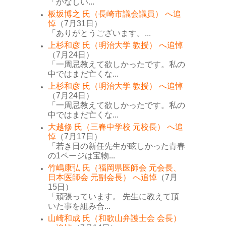
「かなしい...
板坂博之 氏（長崎市議会議員） へ追
悼
（7月31日）
「ありがとうございます。...
上杉和彦 氏（明治大学 教授） へ追悼
（7月24日）
「一周忌教えて欲しかったです。私の
中ではまだ亡くな...
上杉和彦 氏（明治大学 教授） へ追悼
（7月24日）
「一周忌教えて欲しかったです。私の
中ではまだ亡くな...
大越修 氏（三春中学校 元校長） へ追
悼
（7月17日）
「若き日の新任先生が眩しかった青春
の1ページは宝物...
竹嶋康弘 氏（福岡県医師会 元会長、
日本医師会 元副会長） へ追悼
（7月
15日）
「頑張っています。 先生に教えて頂
いた事を組み合...
山崎和成 氏（和歌山弁護士会 会長）