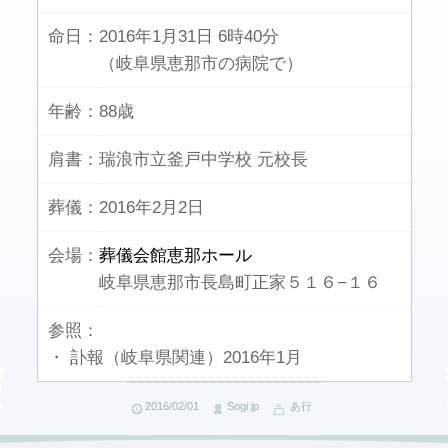
命日：
2016年1月31日 6時40分
（岐阜県恵那市の病院で）
年齢：
88歳
肩書：
瑞浪市立釜戸中学校 元校長
葬儀：
2016年2月2日
会場：
葬儀会館恵那ホール
岐阜県恵那市長島町正家５１６−１６
参照：
・ 訃報（岐阜県関連）2016年1月
2016/02/01
Sogi.jp
あ行