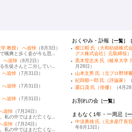
おくやみ・訃報
［
一覧
］
学 教授） へ追悼
（8月3日）
横江昭 氏（大和紡績株式
颯爽と歩く姿が今も思...
グス株式会社］元取締役）
） へ追悼
（8月2日）
黒木登志夫 氏（岐阜大学 
生徒さんと二分してい...
月28日）
 へ追悼
（7月31日）
山本文男 氏（元プロ野球
紀田順一郎 氏（評論家）
（
 へ追悼
（7月31日）
露口茂 氏（俳優）
（4月2
 へ追悼
（7月31日）
お別れの会
［
一覧
］
 へ追悼
（7月24日）
まもなく1年・一周忌
［
一
私の中ではまだ亡くな...
中須勇雄 氏（元水産庁長
 へ追悼
（7月24日）
年8月13日）
私の中ではまだ亡くな...