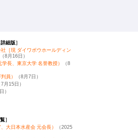
［
詳細版
］
会社［現 ダイワボウホールディン
（8月16日）
元学長、東京大学 名誉教授）
（8
審判員）
（8月7日）
7月15日）
8日）
覧
］
官、大日本水産会 元会長）
（2025