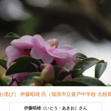
お偲び］ 伊藤昭雄 氏（瑞浪市立釜戸中学校 元校
伊藤昭雄（いとう・あきお）さん