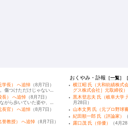
おくやみ・訃報
［
一覧
］
元学長） へ追悼
（8月7日）
横江昭 氏（大和紡績株式
傷つけただけじゃない...
グス株式会社］元取締役）
校長） へ追悼
（8月7日）
黒木登志夫 氏（岐阜大学 
がら歩いていた姿や、...
月28日）
元長官） へ追悼
（8月7日）
山本文男 氏（元プロ野球
紀田順一郎 氏（評論家）
（
名誉教授） へ追悼
（8月7日）
露口茂 氏（俳優）
（4月2