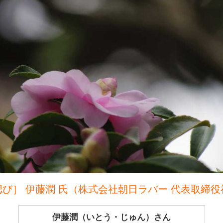
偲び］ 伊藤潤 氏（株式会社朝日ラバー 代表取締役
伊藤潤（いとう・じゅん）さん