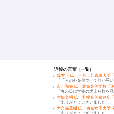
追悼の言葉
［
一覧
］
巽友正 氏（京都工芸繊維大学 
「「人の心を傷つけて何が悪い。
市川和夫 氏（北条高等学校 元
「春の日に学校の裏山を桜を見な
大橋寛明 氏（札幌高等裁判所 
「ありがとうございました...
大久保喬樹 氏（東京女子大学 
「ありがとうございました...