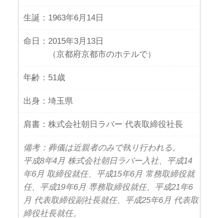
生誕：
1963年6月14日
命日：
2015年3月13日
（京都府京都市のホテルで）
年齢：
51歳
出身：
埼玉県
肩書：
株式会社朝日ラバー 代表取締役社長
備考：葬儀は近親者のみで執り行われる。
平成8年4月 株式会社朝日ラバー入社、平成14
年6月 取締役就任、平成15年6月 常務取締役就
任、平成19年6月 専務取締役就任、平成21年6
月 代表取締役副社長就任、平成25年6月 代表取
締役社長就任。