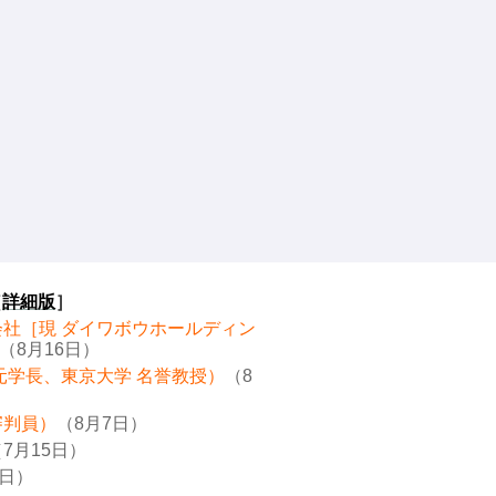
［
詳細版
］
会社［現 ダイワボウホールディン
（8月16日）
元学長、東京大学 名誉教授）
（8
審判員）
（8月7日）
7月15日）
8日）