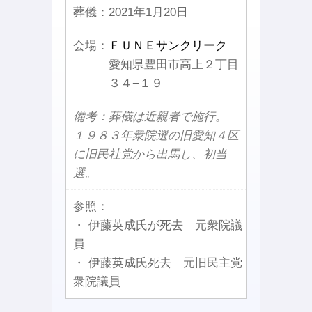
葬儀：
2021年1月20日
会場：
ＦＵＮＥサンクリーク
愛知県豊田市高上２丁目
３４−１９
備考：葬儀は近親者で施行。
１９８３年衆院選の旧愛知４区
に旧民社党から出馬し、初当
選。
参照：
・ 伊藤英成氏が死去 元衆院議
員
・ 伊藤英成氏死去 元旧民主党
衆院議員