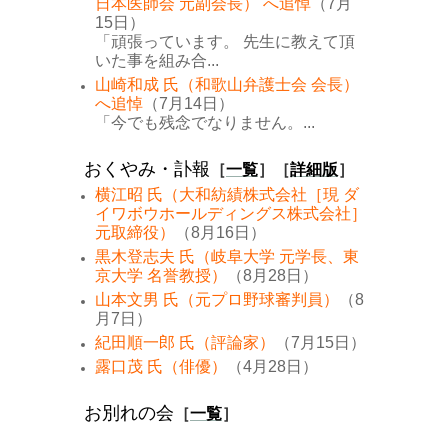
日本医師会 元副会長） へ追悼
（7月
15日）
「頑張っています。 先生に教えて頂
いた事を組み合...
山崎和成 氏（和歌山弁護士会 会長）
へ追悼
（7月14日）
「今でも残念でなりません。...
おくやみ・訃報
［
一覧
］［
詳細版
］
横江昭 氏（大和紡績株式会社［現 ダ
イワボウホールディングス株式会社］
元取締役）
（8月16日）
黒木登志夫 氏（岐阜大学 元学長、東
京大学 名誉教授）
（8月28日）
山本文男 氏（元プロ野球審判員）
（8
月7日）
紀田順一郎 氏（評論家）
（7月15日）
露口茂 氏（俳優）
（4月28日）
お別れの会
［
一覧
］