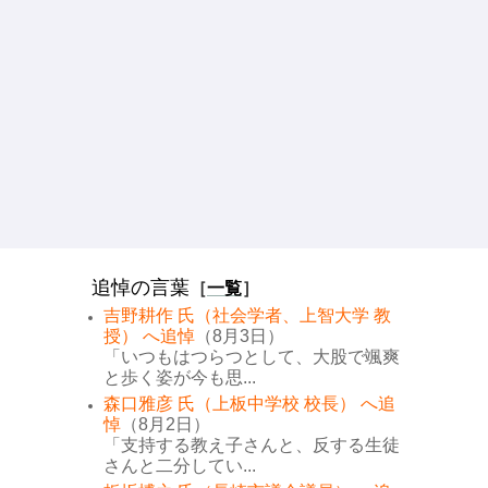
追悼の言葉
［
一覧
］
吉野耕作 氏（社会学者、上智大学 教
授） へ追悼
（8月3日）
「いつもはつらつとして、大股で颯爽
と歩く姿が今も思...
森口雅彦 氏（上板中学校 校長） へ追
悼
（8月2日）
「支持する教え子さんと、反する生徒
さんと二分してい...