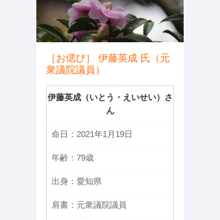
［お偲び］ 伊藤英成 氏（元
衆議院議員）
伊藤英成（いとう・えいせい）さ
ん
命日：
2021年1月19日
年齢：
79歳
出身：
愛知県
肩書：
元衆議院議員