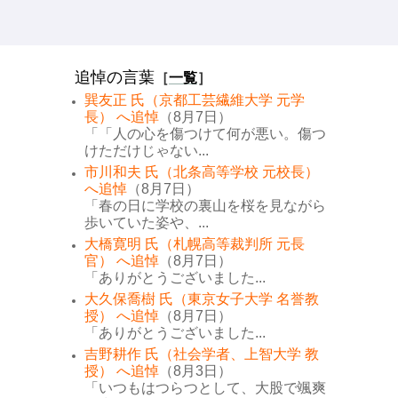
追悼の言葉
［
一覧
］
巽友正 氏（京都工芸繊維大学 元学
長） へ追悼
（8月7日）
「「人の心を傷つけて何が悪い。傷つ
けただけじゃない...
市川和夫 氏（北条高等学校 元校長）
へ追悼
（8月7日）
「春の日に学校の裏山を桜を見ながら
歩いていた姿や、...
大橋寛明 氏（札幌高等裁判所 元長
官） へ追悼
（8月7日）
「ありがとうございました...
大久保喬樹 氏（東京女子大学 名誉教
授） へ追悼
（8月7日）
「ありがとうございました...
吉野耕作 氏（社会学者、上智大学 教
授） へ追悼
（8月3日）
「いつもはつらつとして、大股で颯爽