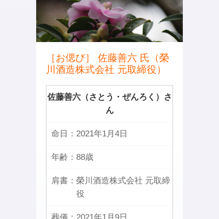
［お偲び］ 佐藤善六 氏（榮
川酒造株式会社 元取締役）
佐藤善六（さとう・ぜんろく）さ
ん
命日：
2021年1月4日
年齢：
88歳
肩書：
榮川酒造株式会社 元取締
役
葬儀：
2021年1月9日