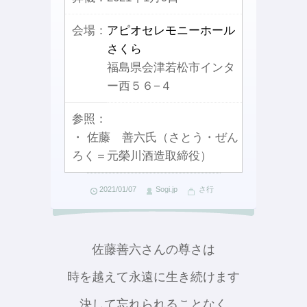
会場：
アピオセレモニーホール
さくら
福島県会津若松市インタ
ー西５６−４
参照：
・ 佐藤 善六氏（さとう・ぜん
ろく＝元榮川酒造取締役）
2021/01/07
Sogi.jp
さ行
佐藤善六さんの尊さは
時を越えて永遠に生き続けます
決して忘れられることなく