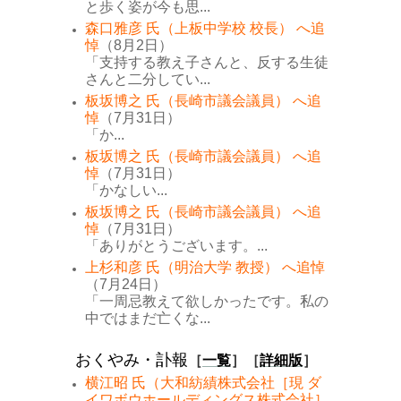
と歩く姿が今も思...
森口雅彦 氏（上板中学校 校長） へ追
悼
（8月2日）
「支持する教え子さんと、反する生徒
さんと二分してい...
板坂博之 氏（長崎市議会議員） へ追
悼
（7月31日）
「か...
板坂博之 氏（長崎市議会議員） へ追
悼
（7月31日）
「かなしい...
板坂博之 氏（長崎市議会議員） へ追
悼
（7月31日）
「ありがとうございます。...
上杉和彦 氏（明治大学 教授） へ追悼
（7月24日）
「一周忌教えて欲しかったです。私の
中ではまだ亡くな...
おくやみ・訃報
［
一覧
］［
詳細版
］
横江昭 氏（大和紡績株式会社［現 ダ
イワボウホールディングス株式会社］