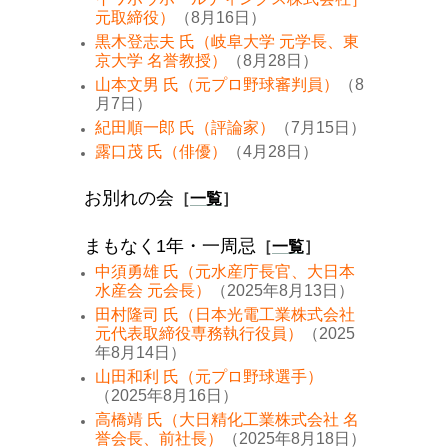
元取締役）
（8月16日）
黒木登志夫 氏（岐阜大学 元学長、東
京大学 名誉教授）
（8月28日）
山本文男 氏（元プロ野球審判員）
（8
月7日）
紀田順一郎 氏（評論家）
（7月15日）
露口茂 氏（俳優）
（4月28日）
お別れの会
［
一覧
］
まもなく1年・一周忌
［
一覧
］
中須勇雄 氏（元水産庁長官、大日本
水産会 元会長）
（2025年8月13日）
田村隆司 氏（日本光電工業株式会社
元代表取締役専務執行役員）
（2025
年8月14日）
山田和利 氏（元プロ野球選手）
（2025年8月16日）
高橋靖 氏（大日精化工業株式会社 名
誉会長、前社長）
（2025年8月18日）