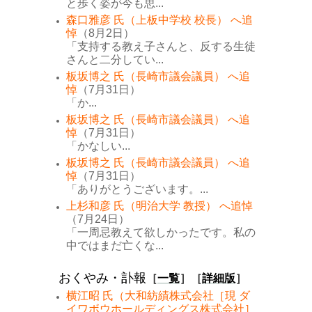
と歩く姿が今も思...
森口雅彦 氏（上板中学校 校長） へ追
悼
（8月2日）
「支持する教え子さんと、反する生徒
さんと二分してい...
板坂博之 氏（長崎市議会議員） へ追
悼
（7月31日）
「か...
板坂博之 氏（長崎市議会議員） へ追
悼
（7月31日）
「かなしい...
板坂博之 氏（長崎市議会議員） へ追
悼
（7月31日）
「ありがとうございます。...
上杉和彦 氏（明治大学 教授） へ追悼
（7月24日）
「一周忌教えて欲しかったです。私の
中ではまだ亡くな...
おくやみ・訃報
［
一覧
］［
詳細版
］
横江昭 氏（大和紡績株式会社［現 ダ
イワボウホールディングス株式会社］