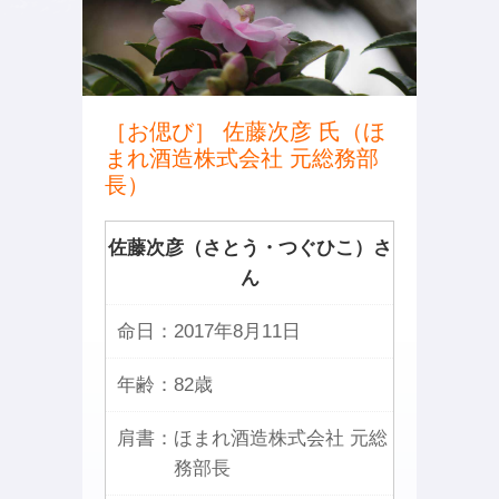
［お偲び］ 佐藤次彦 氏（ほ
まれ酒造株式会社 元総務部
長）
佐藤次彦（さとう・つぐひこ）さ
ん
命日：
2017年8月11日
年齢：
82歳
肩書：
ほまれ酒造株式会社 元総
務部長