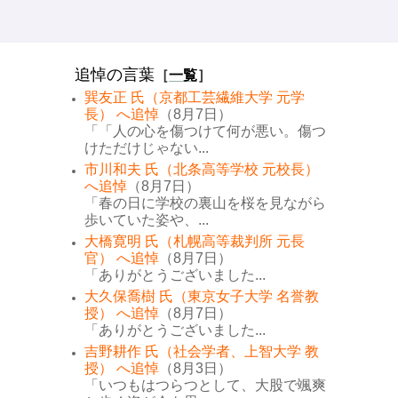
追悼の言葉
［
一覧
］
巽友正 氏（京都工芸繊維大学 元学
長） へ追悼
（8月7日）
「「人の心を傷つけて何が悪い。傷つ
けただけじゃない...
市川和夫 氏（北条高等学校 元校長）
へ追悼
（8月7日）
「春の日に学校の裏山を桜を見ながら
歩いていた姿や、...
大橋寛明 氏（札幌高等裁判所 元長
官） へ追悼
（8月7日）
「ありがとうございました...
大久保喬樹 氏（東京女子大学 名誉教
授） へ追悼
（8月7日）
「ありがとうございました...
吉野耕作 氏（社会学者、上智大学 教
授） へ追悼
（8月3日）
「いつもはつらつとして、大股で颯爽