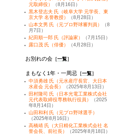
元取締役）
（8月16日）
黒木登志夫 氏（岐阜大学 元学長、東
京大学 名誉教授）
（8月28日）
山本文男 氏（元プロ野球審判員）
（8
月7日）
紀田順一郎 氏（評論家）
（7月15日）
露口茂 氏（俳優）
（4月28日）
お別れの会
［
一覧
］
まもなく1年・一周忌
［
一覧
］
中須勇雄 氏（元水産庁長官、大日本
水産会 元会長）
（2025年8月13日）
田村隆司 氏（日本光電工業株式会社
元代表取締役専務執行役員）
（2025
年8月14日）
山田和利 氏（元プロ野球選手）
（2025年8月16日）
高橋靖 氏（大日精化工業株式会社 名
誉会長、前社長）
（2025年8月18日）