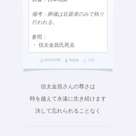
備考：葬儀は近親者のみで執り
行われる。
参照：
・ 信太金昌氏死去
2015/01/09
Sogi.jp
さ行
信太金昌さんの尊さは
時を越えて永遠に生き続けます
決して忘れられることなく