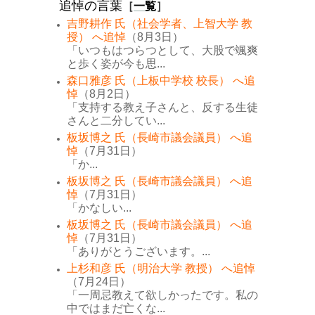
追悼の言葉
［
一覧
］
吉野耕作 氏（社会学者、上智大学 教
授） へ追悼
（8月3日）
「いつもはつらつとして、大股で颯爽
と歩く姿が今も思...
森口雅彦 氏（上板中学校 校長） へ追
悼
（8月2日）
「支持する教え子さんと、反する生徒
さんと二分してい...
板坂博之 氏（長崎市議会議員） へ追
悼
（7月31日）
「か...
板坂博之 氏（長崎市議会議員） へ追
悼
（7月31日）
「かなしい...
板坂博之 氏（長崎市議会議員） へ追
悼
（7月31日）
「ありがとうございます。...
上杉和彦 氏（明治大学 教授） へ追悼
（7月24日）
「一周忌教えて欲しかったです。私の
中ではまだ亡くな...