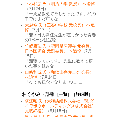
上杉和彦 氏（明治大学 教授） へ追悼
（7月24日）
「一周忌教えて欲しかったです。私の
中ではまだ亡くな...
大越修 氏（三春中学校 元校長） へ追
悼
（7月17日）
「若き日の新任先生が眩しかった青春
の1ページは宝物...
竹嶋康弘 氏（福岡県医師会 元会長、
日本医師会 元副会長） へ追悼
（7月
15日）
「頑張っています。 先生に教えて頂
いた事を組み合...
山崎和成 氏（和歌山弁護士会 会長）
へ追悼
（7月14日）
「今でも残念でなりません。...
おくやみ・訃報
［
一覧
］［
詳細版
］
横江昭 氏（大和紡績株式会社［現 ダ
イワボウホールディングス株式会社］
元取締役）
（8月16日）