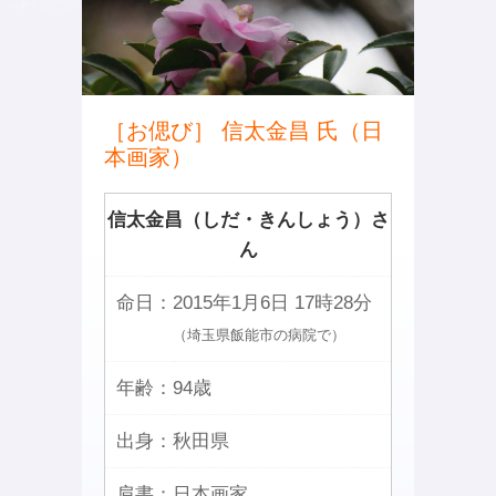
［お偲び］ 信太金昌 氏（日
本画家）
信太金昌（しだ・きんしょう）さ
ん
命日：
2015年1月6日 17時28分
（埼玉県飯能市の病院で）
年齢：
94歳
出身：
秋田県
肩書：
日本画家