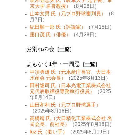
黒木登志夫 氏（岐阜大学 元学長、東
京大学 名誉教授）
（8月28日）
山本文男 氏（元プロ野球審判員）
（8
月7日）
紀田順一郎 氏（評論家）
（7月15日）
露口茂 氏（俳優）
（4月28日）
お別れの会
［
一覧
］
まもなく1年・一周忌
［
一覧
］
中須勇雄 氏（元水産庁長官、大日本
水産会 元会長）
（2025年8月13日）
田村隆司 氏（日本光電工業株式会社
元代表取締役専務執行役員）
（2025
年8月14日）
山田和利 氏（元プロ野球選手）
（2025年8月16日）
高橋靖 氏（大日精化工業株式会社 名
誉会長、前社長）
（2025年8月18日）
luz 氏（歌い手）
（2025年8月19日）