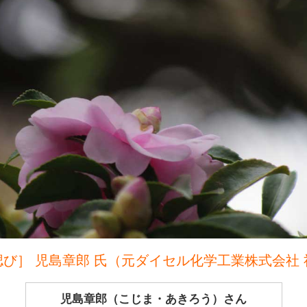
偲び］ 児島章郎 氏（元ダイセル化学工業株式会社 
児島章郎（こじま・あきろう）さん