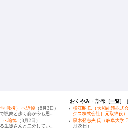
おくやみ・訃報
［
一覧
］
学 教授） へ追悼
（8月3日）
横江昭 氏（大和紡績株式
颯爽と歩く姿が今も思...
グス株式会社］元取締役）
） へ追悼
（8月2日）
黒木登志夫 氏（岐阜大学 
生徒さんと二分してい...
月28日）