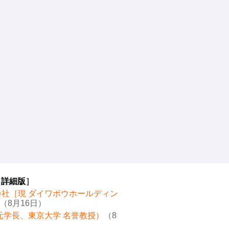
［
詳細版
］
会社［現 ダイワボウホールディン
（8月16日）
元学長、東京大学 名誉教授）
（8