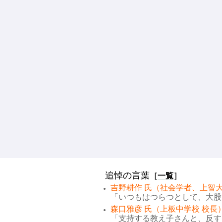
追悼の言葉
［
一覧
］
吉野耕作 氏（社会学者、上智大
「いつもはつらつとして、大股で
森口雅彦 氏（上板中学校 校長
「支持する教え子さんと、反する