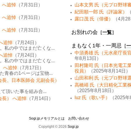
 へ追悼
（7月31日）
山本文男 氏（元プロ野球
紀田順一郎 氏（評論家）
（
 へ追悼
（7月31日）
露口茂 氏（俳優）
（4月2
 へ追悼
（7月31日）
お別れの会
［
一覧
］
 へ追悼
（7月24日）
まもなく1年・一周忌
［
一
私の中ではまだ亡くな...
中須勇雄 氏（元水産庁長
 へ追悼
（7月24日）
年8月13日）
私の中ではまだ亡くな...
田村隆司 氏（日本光電工
） へ追悼
（7月17日）
役員）
（2025年8月14日）
青春の1ページは宝物...
山田和利 氏（元プロ野球
会長、日本医師会 元副会長）
高橋靖 氏（大日精化工業
（2025年8月18日）
て頂いた事を組み合...
luz 氏（歌い手）
（2025年
会長） へ追悼
（7月14日）
Sogi.jpメモリアルとは
お問い合わせ
Copyright © 2026
Sogi.jp