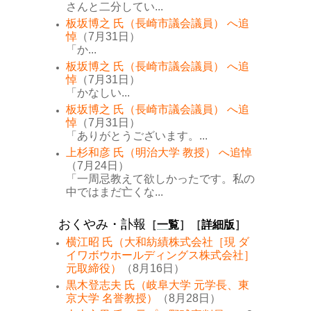
さんと二分してい...
板坂博之 氏（長崎市議会議員） へ追
悼
（7月31日）
「か...
板坂博之 氏（長崎市議会議員） へ追
悼
（7月31日）
「かなしい...
板坂博之 氏（長崎市議会議員） へ追
悼
（7月31日）
「ありがとうございます。...
上杉和彦 氏（明治大学 教授） へ追悼
（7月24日）
「一周忌教えて欲しかったです。私の
中ではまだ亡くな...
おくやみ・訃報
［
一覧
］［
詳細版
］
横江昭 氏（大和紡績株式会社［現 ダ
イワボウホールディングス株式会社］
元取締役）
（8月16日）
黒木登志夫 氏（岐阜大学 元学長、東
京大学 名誉教授）
（8月28日）