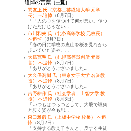
追悼の言葉
［
一覧
］
巽友正 氏（京都工芸繊維大学 元学
長） へ追悼
（8月7日）
「「人の心を傷つけて何が悪い。傷つ
けただけじゃない...
市川和夫 氏（北条高等学校 元校長）
へ追悼
（8月7日）
「春の日に学校の裏山を桜を見ながら
歩いていた姿や、...
大橋寛明 氏（札幌高等裁判所 元長
官） へ追悼
（8月7日）
「ありがとうございました...
大久保喬樹 氏（東京女子大学 名誉教
授） へ追悼
（8月7日）
「ありがとうございました...
吉野耕作 氏（社会学者、上智大学 教
授） へ追悼
（8月3日）
「いつもはつらつとして、大股で颯爽
と歩く姿が今も思...
森口雅彦 氏（上板中学校 校長） へ追
悼
（8月2日）
「支持する教え子さんと、反する生徒