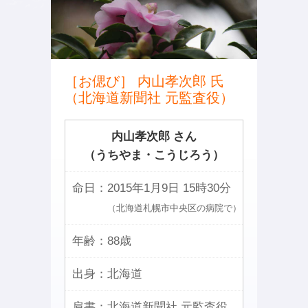
［お偲び］ 内山孝次郎 氏
（北海道新聞社 元監査役）
内山孝次郎 さん
（うちやま・こうじろう）
命日：
2015年1月9日 15時30分
（北海道札幌市中央区の病院で）
年齢：
88歳
出身：
北海道
肩書：
北海道新聞社 元監査役