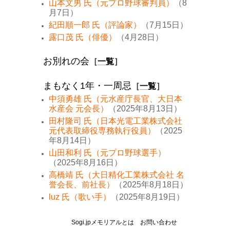
山本文男 氏（元プロ野球審判員）
（8
月7日）
紀田順一郎 氏（評論家）
（7月15日）
露口茂 氏（俳優）
（4月28日）
お別れの会
［
一覧
］
まもなく1年・一周忌
［
一覧
］
中須勇雄 氏（元水産庁長官、大日本
水産会 元会長）
（2025年8月13日）
田村隆司 氏（日本光電工業株式会社
元代表取締役専務執行役員）
（2025
年8月14日）
山田和利 氏（元プロ野球選手）
（2025年8月16日）
高橋靖 氏（大日精化工業株式会社 名
誉会長、前社長）
（2025年8月18日）
luz 氏（歌い手）
（2025年8月19日）
Sogi.jpメモリアルとは
お問い合わせ