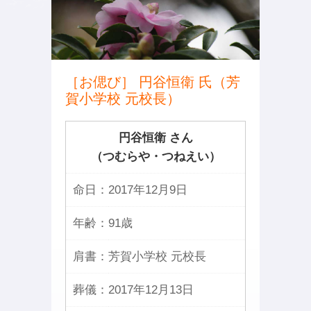
［お偲び］ 円谷恒衛 氏（芳
賀小学校 元校長）
円谷恒衛 さん
（つむらや・つねえい）
命日：
2017年12月9日
年齢：
91歳
肩書：
芳賀小学校 元校長
葬儀：
2017年12月13日