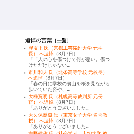
追悼の言葉
［
一覧
］
巽友正 氏（京都工芸繊維大学 元学
長） へ追悼
（8月7日）
「「人の心を傷つけて何が悪い。傷つ
けただけじゃない...
市川和夫 氏（北条高等学校 元校長）
へ追悼
（8月7日）
「春の日に学校の裏山を桜を見ながら
歩いていた姿や、...
大橋寛明 氏（札幌高等裁判所 元長
官） へ追悼
（8月7日）
「ありがとうございました...
大久保喬樹 氏（東京女子大学 名誉教
授） へ追悼
（8月7日）
「ありがとうございました...
吉野耕作 氏（社会学者、上智大学 教