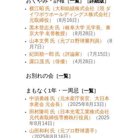
おくやみ・訃報
［
一覧
］［
詳細版
］
横江昭 氏（大和紡績株式会社［現 ダ
イワボウホールディングス株式会社］
元取締役）
（8月16日）
黒木登志夫 氏（岐阜大学 元学長、東
京大学 名誉教授）
（8月28日）
山本文男 氏（元プロ野球審判員）
（8
月7日）
紀田順一郎 氏（評論家）
（7月15日）
露口茂 氏（俳優）
（4月28日）
お別れの会
［
一覧
］
まもなく1年・一周忌
［
一覧
］
中須勇雄 氏（元水産庁長官、大日本
水産会 元会長）
（2025年8月13日）
田村隆司 氏（日本光電工業株式会社
元代表取締役専務執行役員）
（2025
年8月14日）
山田和利 氏（元プロ野球選手）
（2025年8月16日）