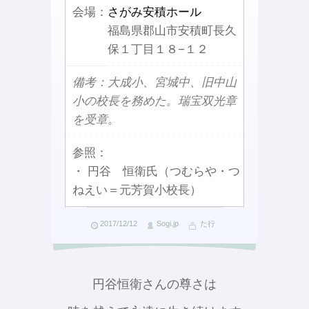
会場：
さがみ安積ホール
福島県郡山市安積町長久
保１丁目１８−１２
備考：大成小、宮城中、旧中山
小の校長を務めた。瑞宝双光章
を受章。
参照：
・ 円谷 恒衛氏（つむらや・つ
ねえい＝元芳賀小校長）
2017/12/12
Sogi.jp
た行
円谷恒衛さんの尊さは