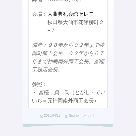
会場：
大曲典礼会館セレモ
秋田県大仙市花館柳町２
−７
備考：９８年から０２年まで神
岡町商工会長、０２年から０７
年まで神岡南外商工会長。冨樫
工務店会長。
参照：
・ 冨樫 貞一氏（とがし・てい
いち＝元神岡南外商工会長）
2016/04/12
Sogi.jp
た行