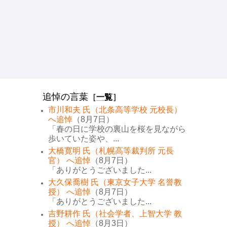
追悼の言葉
［
一覧
］
市川和夫 氏（北条高等学校 元校長）
へ追悼
（8月7日）
「春の日に学校の裏山を桜を見ながら
歩いていた姿や、...
大橋寛明 氏（札幌高等裁判所 元長
官） へ追悼
（8月7日）
「ありがとうございました...
大久保喬樹 氏（東京女子大学 名誉教
授） へ追悼
（8月7日）
「ありがとうございました...
吉野耕作 氏（社会学者、上智大学 教
授） へ追悼
（8月3日）