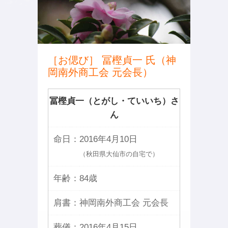
［お偲び］ 冨樫貞一 氏（神
岡南外商工会 元会長）
冨樫貞一（とがし・ていいち）さ
ん
命日：
2016年4月10日
（秋田県大仙市の自宅で）
年齢：
84歳
肩書：
神岡南外商工会 元会長
葬儀：
2016年4月15日