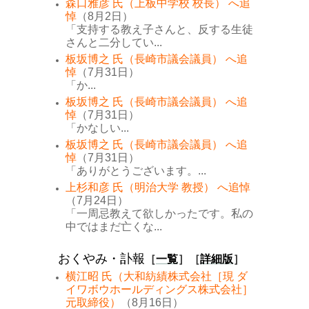
森口雅彦 氏（上板中学校 校長） へ追
悼
（8月2日）
「支持する教え子さんと、反する生徒
さんと二分してい...
板坂博之 氏（長崎市議会議員） へ追
悼
（7月31日）
「か...
板坂博之 氏（長崎市議会議員） へ追
悼
（7月31日）
「かなしい...
板坂博之 氏（長崎市議会議員） へ追
悼
（7月31日）
「ありがとうございます。...
上杉和彦 氏（明治大学 教授） へ追悼
（7月24日）
「一周忌教えて欲しかったです。私の
中ではまだ亡くな...
おくやみ・訃報
［
一覧
］［
詳細版
］
横江昭 氏（大和紡績株式会社［現 ダ
イワボウホールディングス株式会社］
元取締役）
（8月16日）