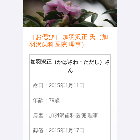
［お偲び］ 加羽沢正 氏（加
羽沢歯科医院 理事）
加羽沢正（かばさわ・ただし）さ
ん
命日：
2015年1月11日
年齢：
79歳
肩書：
加羽沢歯科医院 理事
葬儀：
2015年1月17日