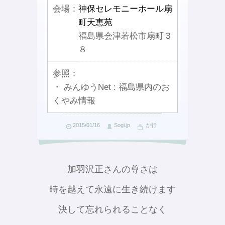
会場：
神保セレモニーホール扇
町天恵苑
福島県会津若松市扇町３
８
参照：
・ みんゆうNet : 福島県内のお
くやみ情報
2015/01/16
Sogi.jp
か行
加羽沢正さんの尊さは
時を越えて永遠に生き続けます
決して忘れられることなく