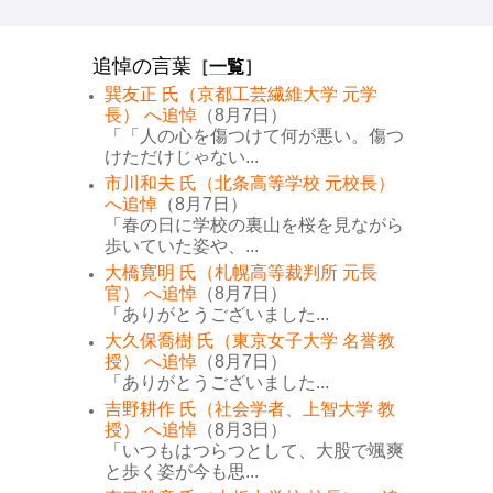
追悼の言葉
［
一覧
］
巽友正 氏（京都工芸繊維大学 元学
長） へ追悼
（8月7日）
「「人の心を傷つけて何が悪い。傷つ
けただけじゃない...
市川和夫 氏（北条高等学校 元校長）
へ追悼
（8月7日）
「春の日に学校の裏山を桜を見ながら
歩いていた姿や、...
大橋寛明 氏（札幌高等裁判所 元長
官） へ追悼
（8月7日）
「ありがとうございました...
大久保喬樹 氏（東京女子大学 名誉教
授） へ追悼
（8月7日）
「ありがとうございました...
吉野耕作 氏（社会学者、上智大学 教
授） へ追悼
（8月3日）
「いつもはつらつとして、大股で颯爽
と歩く姿が今も思...