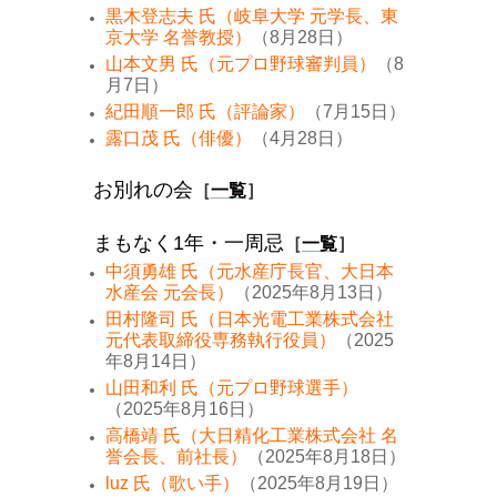
黒木登志夫 氏（岐阜大学 元学長、東
京大学 名誉教授）
（8月28日）
山本文男 氏（元プロ野球審判員）
（8
月7日）
紀田順一郎 氏（評論家）
（7月15日）
露口茂 氏（俳優）
（4月28日）
お別れの会
［
一覧
］
まもなく1年・一周忌
［
一覧
］
中須勇雄 氏（元水産庁長官、大日本
水産会 元会長）
（2025年8月13日）
田村隆司 氏（日本光電工業株式会社
元代表取締役専務執行役員）
（2025
年8月14日）
山田和利 氏（元プロ野球選手）
（2025年8月16日）
高橋靖 氏（大日精化工業株式会社 名
誉会長、前社長）
（2025年8月18日）
luz 氏（歌い手）
（2025年8月19日）