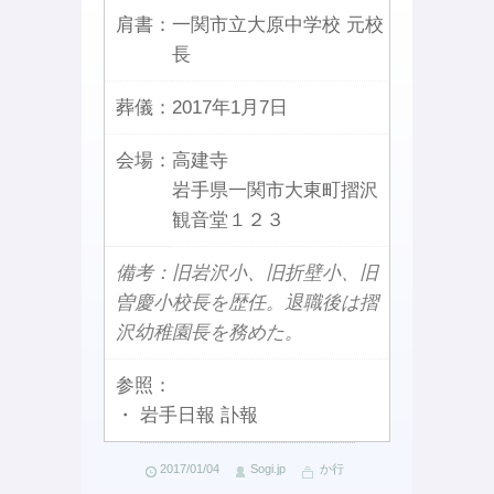
肩書：
一関市立大原中学校 元校
長
葬儀：
2017年1月7日
会場：
高建寺
岩手県一関市大東町摺沢
観音堂１２３
備考：旧岩沢小、旧折壁小、旧
曽慶小校長を歴任。退職後は摺
沢幼稚園長を務めた。
参照：
・ 岩手日報 訃報
2017/01/04
Sogi.jp
か行