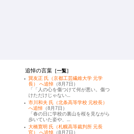
追悼の言葉
［
一覧
］
巽友正 氏（京都工芸繊維大学 元学
長） へ追悼
（8月7日）
「「人の心を傷つけて何が悪い。傷つ
けただけじゃない...
市川和夫 氏（北条高等学校 元校長）
へ追悼
（8月7日）
「春の日に学校の裏山を桜を見ながら
歩いていた姿や、...
大橋寛明 氏（札幌高等裁判所 元長
官） へ追悼
（8月7日）