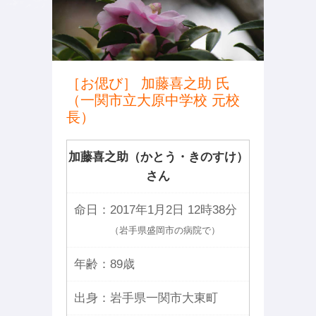
［お偲び］ 加藤喜之助 氏
（一関市立大原中学校 元校
長）
加藤喜之助（かとう・きのすけ）
さん
命日：
2017年1月2日 12時38分
（岩手県盛岡市の病院で）
年齢：
89歳
出身：
岩手県一関市大東町