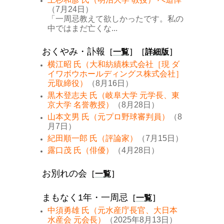
（7月24日）
「一周忌教えて欲しかったです。私の
中ではまだ亡くな...
おくやみ・訃報
［
一覧
］［
詳細版
］
横江昭 氏（大和紡績株式会社［現 ダ
イワボウホールディングス株式会社］
元取締役）
（8月16日）
黒木登志夫 氏（岐阜大学 元学長、東
京大学 名誉教授）
（8月28日）
山本文男 氏（元プロ野球審判員）
（8
月7日）
紀田順一郎 氏（評論家）
（7月15日）
露口茂 氏（俳優）
（4月28日）
お別れの会
［
一覧
］
まもなく1年・一周忌
［
一覧
］
中須勇雄 氏（元水産庁長官、大日本
水産会 元会長）
（2025年8月13日）