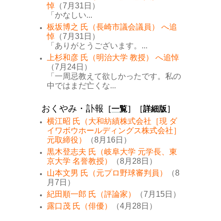
悼
（7月31日）
「かなしい...
板坂博之 氏（長崎市議会議員） へ追
悼
（7月31日）
「ありがとうございます。...
上杉和彦 氏（明治大学 教授） へ追悼
（7月24日）
「一周忌教えて欲しかったです。私の
中ではまだ亡くな...
おくやみ・訃報
［
一覧
］［
詳細版
］
横江昭 氏（大和紡績株式会社［現 ダ
イワボウホールディングス株式会社］
元取締役）
（8月16日）
黒木登志夫 氏（岐阜大学 元学長、東
京大学 名誉教授）
（8月28日）
山本文男 氏（元プロ野球審判員）
（8
月7日）
紀田順一郎 氏（評論家）
（7月15日）
露口茂 氏（俳優）
（4月28日）