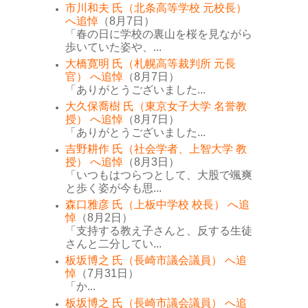
市川和夫 氏（北条高等学校 元校長）
へ追悼
（8月7日）
「春の日に学校の裏山を桜を見ながら
歩いていた姿や、...
大橋寛明 氏（札幌高等裁判所 元長
官） へ追悼
（8月7日）
「ありがとうございました...
大久保喬樹 氏（東京女子大学 名誉教
授） へ追悼
（8月7日）
「ありがとうございました...
吉野耕作 氏（社会学者、上智大学 教
授） へ追悼
（8月3日）
「いつもはつらつとして、大股で颯爽
と歩く姿が今も思...
森口雅彦 氏（上板中学校 校長） へ追
悼
（8月2日）
「支持する教え子さんと、反する生徒
さんと二分してい...
板坂博之 氏（長崎市議会議員） へ追
悼
（7月31日）
「か...
板坂博之 氏（長崎市議会議員） へ追