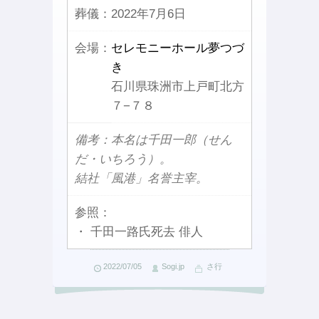
葬儀：
2022年7月6日
会場：
セレモニーホール夢つづ
き
石川県珠洲市上戸町北方
７−７８
備考：本名は千田一郎（せん
だ・いちろう）。
結社「風港」名誉主宰。
参照：
・ 千田一路氏死去 俳人
2022/07/05
Sogi.jp
さ行