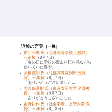
追悼の言葉
［
一覧
］
市川和夫 氏（北条高等学校 元校長）
へ追悼
（8月7日）
「春の日に学校の裏山を桜を見ながら
歩いていた姿や、...
大橋寛明 氏（札幌高等裁判所 元長
官） へ追悼
（8月7日）
「ありがとうございました...
大久保喬樹 氏（東京女子大学 名誉教
授） へ追悼
（8月7日）
「ありがとうございました...
吉野耕作 氏（社会学者、上智大学 教
授） へ追悼
（8月3日）