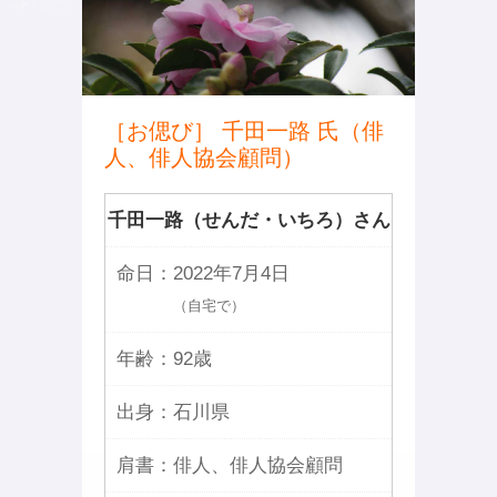
［お偲び］ 千田一路 氏（俳
人、俳人協会顧問）
千田一路（せんだ・いちろ）さん
命日：
2022年7月4日
（自宅で）
年齢：
92歳
出身：
石川県
肩書：
俳人、俳人協会顧問