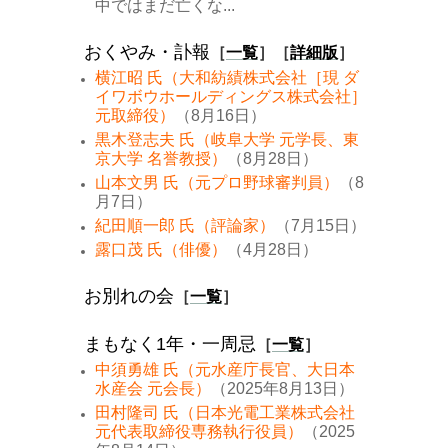
中ではまだ亡くな...
おくやみ・訃報
［
一覧
］［
詳細版
］
横江昭 氏（大和紡績株式会社［現 ダ
イワボウホールディングス株式会社］
元取締役）
（8月16日）
黒木登志夫 氏（岐阜大学 元学長、東
京大学 名誉教授）
（8月28日）
山本文男 氏（元プロ野球審判員）
（8
月7日）
紀田順一郎 氏（評論家）
（7月15日）
露口茂 氏（俳優）
（4月28日）
お別れの会
［
一覧
］
まもなく1年・一周忌
［
一覧
］
中須勇雄 氏（元水産庁長官、大日本
水産会 元会長）
（2025年8月13日）
田村隆司 氏（日本光電工業株式会社
元代表取締役専務執行役員）
（2025