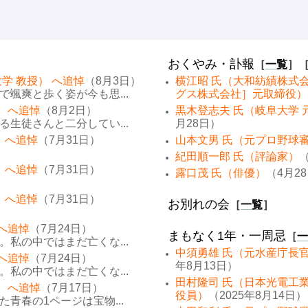
おくやみ・訃報
［
一覧
］
学 教授） へ追悼
（8月3日）
横江昭 氏（大和紡績株式
颯爽と歩く姿が今も思...
グス株式会社］元取締役）
） へ追悼
（8月2日）
黒木登志夫 氏（岐阜大学 
生徒さんと二分してい...
月28日）
 へ追悼
（7月31日）
山本文男 氏（元プロ野球
紀田順一郎 氏（評論家）
（
 へ追悼
（7月31日）
露口茂 氏（俳優）
（4月2
 へ追悼
（7月31日）
お別れの会
［
一覧
］
 へ追悼
（7月24日）
まもなく1年・一周忌
［
一
私の中ではまだ亡くな...
中須勇雄 氏（元水産庁長
 へ追悼
（7月24日）
年8月13日）
私の中ではまだ亡くな...
田村隆司 氏（日本光電工
） へ追悼
（7月17日）
役員）
（2025年8月14日）
青春の1ページは宝物...