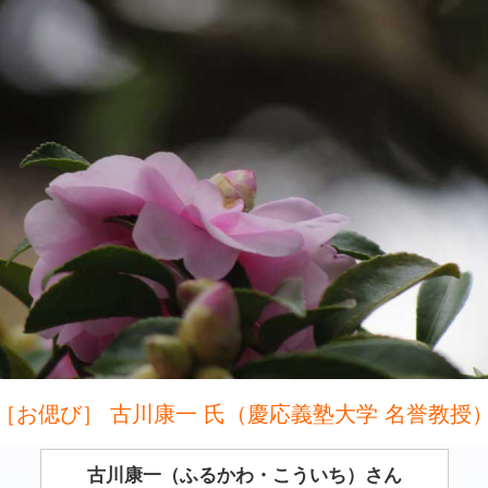
［お偲び］ 古川康一 氏（慶応義塾大学 名誉教授
古川康一（ふるかわ・こういち）さん