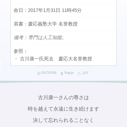
命日：
2017年1月31日 11時45分
肩書：
慶応義塾大学 名誉教授
備考：専門は人工知能。
参照：
・ 古川康一氏死去 慶応大名誉教授
2017/02/08
Sogi.jp
は行
古川康一さんの尊さは
時を越えて永遠に生き続けます
決して忘れられることなく