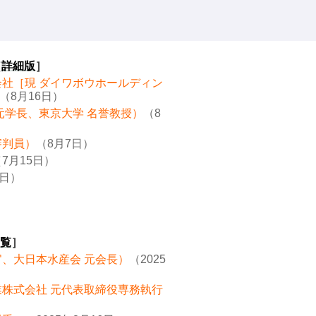
［
詳細版
］
会社［現 ダイワボウホールディン
（8月16日）
元学長、東京大学 名誉教授）
（8
審判員）
（8月7日）
7月15日）
8日）
覧
］
官、大日本水産会 元会長）
（2025
業株式会社 元代表取締役専務執行