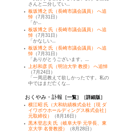
さんと二分してい...
板坂博之 氏（長崎市議会議員） へ追
悼
（7月31日）
「か...
板坂博之 氏（長崎市議会議員） へ追
悼
（7月31日）
「かなしい...
板坂博之 氏（長崎市議会議員） へ追
悼
（7月31日）
「ありがとうございます。...
上杉和彦 氏（明治大学 教授） へ追悼
（7月24日）
「一周忌教えて欲しかったです。私の
中ではまだ亡くな...
おくやみ・訃報
［
一覧
］［
詳細版
］
横江昭 氏（大和紡績株式会社［現 ダ
イワボウホールディングス株式会社］
元取締役）
（8月16日）
黒木登志夫 氏（岐阜大学 元学長、東
京大学 名誉教授）
（8月28日）