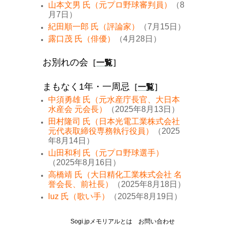
山本文男 氏（元プロ野球審判員）
（8
月7日）
紀田順一郎 氏（評論家）
（7月15日）
露口茂 氏（俳優）
（4月28日）
お別れの会
［
一覧
］
まもなく1年・一周忌
［
一覧
］
中須勇雄 氏（元水産庁長官、大日本
水産会 元会長）
（2025年8月13日）
田村隆司 氏（日本光電工業株式会社
元代表取締役専務執行役員）
（2025
年8月14日）
山田和利 氏（元プロ野球選手）
（2025年8月16日）
高橋靖 氏（大日精化工業株式会社 名
誉会長、前社長）
（2025年8月18日）
luz 氏（歌い手）
（2025年8月19日）
Sogi.jpメモリアルとは
お問い合わせ