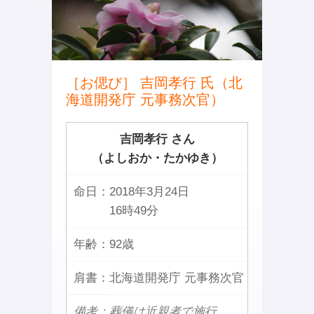
［お偲び］ 吉岡孝行 氏（北
海道開発庁 元事務次官）
吉岡孝行 さん
（よしおか・たかゆき）
命日：
2018年3月24日
16時49分
年齢：
92歳
肩書：
北海道開発庁 元事務次官
備考：葬儀は近親者で施行。