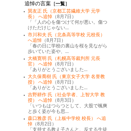
追悼の言葉
［
一覧
］
巽友正 氏（京都工芸繊維大学 元学
長） へ追悼
（8月7日）
「「人の心を傷つけて何が悪い。傷つ
けただけじゃない...
市川和夫 氏（北条高等学校 元校長）
へ追悼
（8月7日）
「春の日に学校の裏山を桜を見ながら
歩いていた姿や、...
大橋寛明 氏（札幌高等裁判所 元長
官） へ追悼
（8月7日）
「ありがとうございました...
大久保喬樹 氏（東京女子大学 名誉教
授） へ追悼
（8月7日）
「ありがとうございました...
吉野耕作 氏（社会学者、上智大学 教
授） へ追悼
（8月3日）
「いつもはつらつとして、大股で颯爽
と歩く姿が今も思...
森口雅彦 氏（上板中学校 校長） へ追
悼
（8月2日）
「支持する教え子さんと、反する生徒