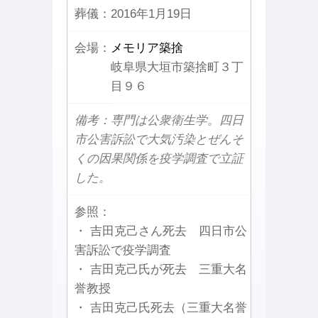
葬儀：
2016年1月19日
会場：
メモリア築捨
岐阜県大垣市築捨町３丁
目９６
備考：専門は公衆衛生学。四日
市公害訴訟で大気汚染とぜんそ
くの因果関係を疫学調査で立証
した。
参照：
・ 吉田克己さん死去 四日市公
害訴訟で疫学調査
・ 吉田克己氏が死去 三重大名
誉教授
・ 吉田克己氏死去（三重大名誉