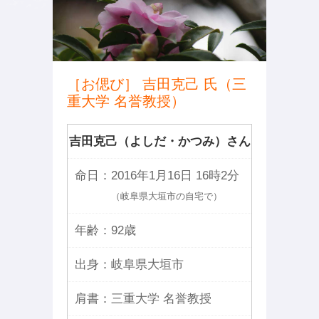
［お偲び］ 吉田克己 氏（三
重大学 名誉教授）
吉田克己（よしだ・かつみ）さん
命日：
2016年1月16日 16時2分
（岐阜県大垣市の自宅で）
年齢：
92歳
出身：
岐阜県大垣市
肩書：
三重大学 名誉教授