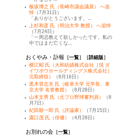
板坂博之 氏（長崎市議会議員） へ追
悼
（7月31日）
「ありがとうございます。...
上杉和彦 氏（明治大学 教授） へ追悼
（7月24日）
「一周忌教えて欲しかったです。私の
中ではまだ亡くな...
おくやみ・訃報
［
一覧
］［
詳細版
］
横江昭 氏（大和紡績株式会社［現 ダ
イワボウホールディングス株式会社］
元取締役）
（8月16日）
黒木登志夫 氏（岐阜大学 元学長、東
京大学 名誉教授）
（8月28日）
山本文男 氏（元プロ野球審判員）
（8
月7日）
紀田順一郎 氏（評論家）
（7月15日）
露口茂 氏（俳優）
（4月28日）
お別れの会
［
一覧
］