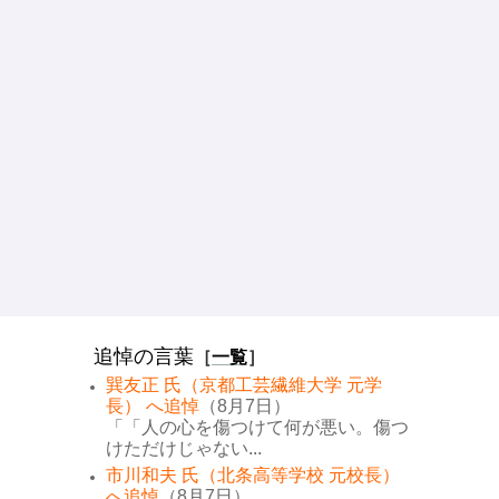
追悼の言葉
［
一覧
］
巽友正 氏（京都工芸繊維大学 元学
長） へ追悼
（8月7日）
「「人の心を傷つけて何が悪い。傷つ
けただけじゃない...
市川和夫 氏（北条高等学校 元校長）
へ追悼
（8月7日）